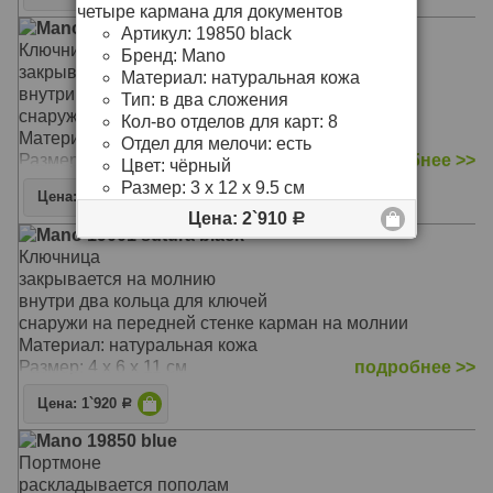
четыре кармана для документов
Mano 19904 black
Артикул:
19850 black
Ключница
Бренд:
Mano
закрывается на молнию
Материал:
натуральная кожа
внутри два кольца для ключей
Тип:
в два сложения
снаружи на задней стенке карман на молнии
Кол-во отделов для карт:
8
Материал: натуральная замша
Отдел для мелочи:
есть
Размер: 2 x 7 x 11.5 см
подробнее >>
Цвет:
чёрный
Размер:
3 x 12 x 9.5 см
Цена: 1`940
Р
Цена: 2`910
Р
Mano 19001 sutura black
Ключница
закрывается на молнию
внутри два кольца для ключей
снаружи на передней стенке карман на молнии
Материал: натуральная кожа
Размер: 4 x 6 x 11 см
подробнее >>
Цена: 1`920
Р
Mano 19850 blue
Портмоне
раскладывается пополам