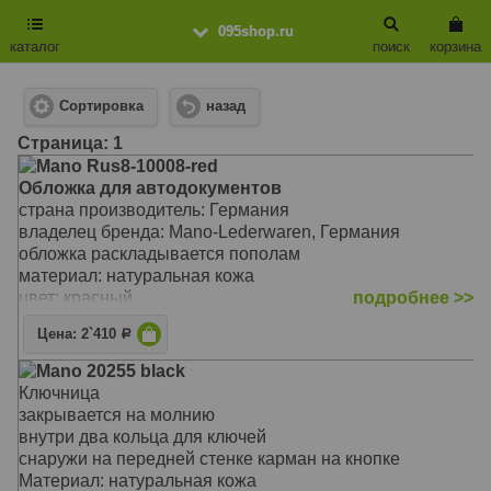
095shop.ru
каталог
поиск
корзина
Сортировка
назад
Cтраница: 1
Mano Rus8-10008-red
Обложка для автодокументов
страна производитель: Германия
владелец бренда: Mano-Lederwaren, Германия
обложка раскладывается пополам
материал: натуральная кожа
цвет: красный
подробнее >>
Цена: 2`410
Р
Mano 20255 black
Ключница
закрывается на молнию
внутри два кольца для ключей
снаружи на передней стенке карман на кнопке
Материал: натуральная кожа