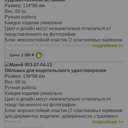
Дополнительная секция для паспорта позволит
автолюбителям, приверженцам конкретной марки
Размер: 134*98 мм
хранить все документы в одной обложке
автомобиля - BMW.
Вес: 82 гр.
Обложка из мягкой телячьей кожи натурального
Ручная работа
дубления выполнена мастером вручную, а для
Каждое изделие уникально
надежности скреплена кожаным шнурком техникой
Цвет и дизайн могут незначительно отличаться от
ручной оплетки.
представленного на фотографии
Пластиковый блок высокого качества обеспечит
Блок: морозостойкий пластик (7 пластиковых карманов
сохранность всем документам: водительское
для документов водителя, доверенности, страхового
подробнее >>
удостоверение, доверенность, страховой полис и
полиса)
другие
Цена: 1`160
Р
Тип обложки: съемная обложка, ручная оплетка
Материал обложки: натуральная кожа
Макей 003-07-04-13
Художественная вставка: фотопечать
Обложка для водительского удостоверения
Предлагаемая модель хорошо подойдет любителям
Размер: 138*98 мм
классики. Данная модель отличается оригинальной
Вес: 99 гр.
художественной вставкой и изысканным цветом.
Ручная работа
Обложка из мягкой телячьей кожи натурального
Каждое изделие уникально
дубления выполнена мастером вручную, а для
Цвет и дизайн могут незначительно отличаться от
надежности скреплена кожаным шнурком техникой
представленного на фотографии
ручной оплетки
Блок: морозостойкий пластик (7 пластиковых карманов
Пластиковый блок высокого качества обеспечит
для документов водителя, доверенности, страхового
сохранность всем документам: водительское
полиса)
подробнее >>
удостоверение, доверенность, страховой полис и
Тип обложки: съемная обложка, ручная оплетка