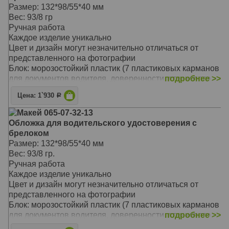
автолюбителям, приверженцам конкретной марки
Размер: 132*98/55*40 мм
автомобиля - Audi.
Вес: 93/8 гр
Обложка из мягкой телячьей кожи натурального
Ручная работа
дубления выполнена мастером вручную
Каждое изделие уникально
Пластиковый блок высокого качества обеспечит
Цвет и дизайн могут незначительно отличаться от
сохранность всем документам: водительское
представленного на фотографии
удостоверение, доверенность, страховой полис и
Блок: морозостойкий пластик (7 пластиковых карманов
другие
для документов водителя, доверенности, страхового
подробнее >>
полиса)
Цена: 1`930
Р
Тип обложки: съемная обложка, ручная оплетка
Материал обложки: натуральная кожа
Макей 065-07-32-13
Предлагаемый вариант комплекта: обложка для
Обложка для водительского удостоверения с
документов с брелоком хорошо подойдет истинным
брелоком
автолюбителям, приверженцам конкретной марки
Размер: 132*98/55*40 мм
автомобиля - Mazda.
Вес: 93/8 гр.
Обложка из мягкой телячьей кожи натурального
Ручная работа
дубления выполнена мастером вручную, а для
Каждое изделие уникально
надежности скреплена кожаным шнурком техникой
Цвет и дизайн могут незначительно отличаться от
ручной оплетки
представленного на фотографии
Пластиковый блок высокого качества обеспечит
Блок: морозостойкий пластик (7 пластиковых карманов
сохранность всем документам: водительское
для документов водителя, доверенности, страхового
подробнее >>
удостоверение, доверенность, страховой полис и
полиса)