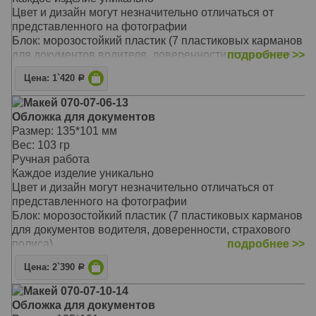
Пластиковый блок высокого качества обеспечит
Цвет и дизайн могут незначительно отличаться от
сохранность всем документам: водительское
представленного на фотографии
удостоверение, доверенность, страховой полис и
Блок: морозостойкий пластик (7 пластиковых карманов
другие
для документов водителя, доверенности, страхового
подробнее >>
полиса)
Цена: 1`420
Р
Тип обложки: съемная обложка
Материал обложки: натуральная кожа
Макей 070-07-06-13
Предлагаемый вариант комплекта: обложка для
Обложка для документов
документов с брелоком хорошо подойдет истинным
Размер: 135*101 мм
автолюбителям, приверженцам конкретной марки
Вес: 103 гр
автомобиля - Nissan.
Ручная работа
Обложка из мягкой телячьей кожи натурального
Каждое изделие уникально
дубления выполнена мастером вручную
Цвет и дизайн могут незначительно отличаться от
Пластиковый блок высокого качества обеспечит
представленного на фотографии
сохранность всем документам: водительское
Блок: морозостойкий пластик (7 пластиковых карманов
удостоверение, доверенность, страховой полис и
для документов водителя, доверенности, страхового
другие
полиса)
подробнее >>
Тип обложки: съемная обложка
Цена: 2`390
Р
Материал обложки: натуральная кожа
Универсальная обложка для документов содержит
Макей 070-07-10-14
секции для хранения документов водителя, паспорта, а
Обложка для документов
так же дополнительных бумаг или денежных купюр