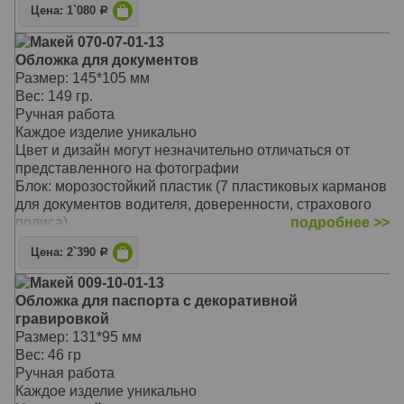
другие.
Цена: 1`080
Р
Материал обложки: натуральная кожа
Данная модель хорошо подойдет любителям классики,
Макей 070-07-01-13
станет прекрасным подарком для друга, коллеги,
Обложка для документов
выгодно подчеркнет вашу индивидуальность и стиль
Размер: 145*105 мм
Обложка из мягкой телячьей кожи натурального
Вес: 149 гр.
дубления выполнена мастером вручную, а для
Ручная работа
надежности скреплена кожаным шнурком техникой
Каждое изделие уникально
ручной оплетки
Цвет и дизайн могут незначительно отличаться от
Пластиковый блок высокого качества обеспечит
представленного на фотографии
сохранность всем документам: водительское
Блок: морозостойкий пластик (7 пластиковых карманов
удостоверение, доверенность, страховой полис и
для документов водителя, доверенности, страхового
другие.
полиса)
подробнее >>
Тип обложки: съемная обложка, ручная оплетка
Цена: 2`390
Р
Материал обложки: натуральная кожа
Универсальная обложка для документов содержит
Макей 009-10-01-13
секции для хранения документов водителя, а так же
Обложка для паспорта с декоративной
паспорта
гравировкой
Она надежно сохранит ваши документы от
Размер: 131*95 мм
повреждений. Более того, обложка несет в себе не
Вес: 46 гр
только функциональное и практическое значение, но и
Ручная работа
эстетическое
Каждое изделие уникально
Данная модель хорошо подойдет любителям классики,