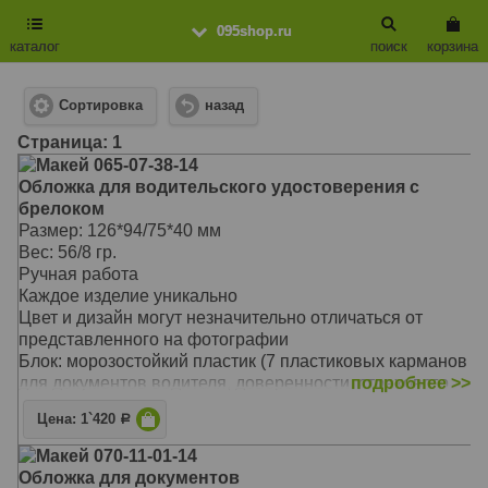
095shop.ru
каталог
поиск
корзина
Сортировка
назад
Cтраница: 1
Макей 065-07-38-14
Обложка для водительского удостоверения с
брелоком
Размер: 126*94/75*40 мм
Вес: 56/8 гр.
Ручная работа
Каждое изделие уникально
Цвет и дизайн могут незначительно отличаться от
представленного на фотографии
Блок: морозостойкий пластик (7 пластиковых карманов
для документов водителя, доверенности, страхового
подробнее >>
полиса)
Цена: 1`420
Р
Тип обложки: съемная обложка
Материал обложки: натуральная кожа
Макей 070-11-01-14
Предлагаемый вариант комплекта: обложка для
Обложка для документов