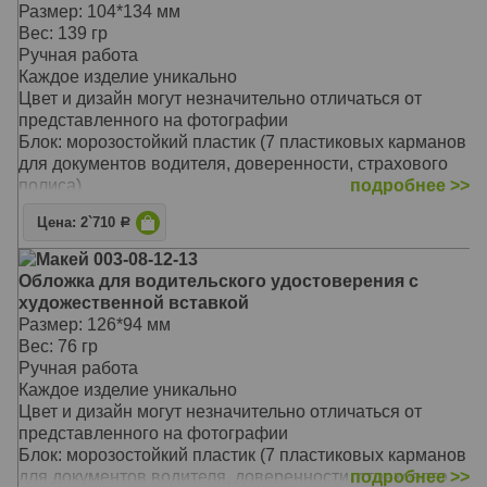
документов с брелоком хорошо подойдет истинным
Размер: 104*134 мм
автолюбителям, приверженцам конкретной марки
Вес: 139 гр
автомобиля - Renault.
Ручная работа
Обложка из мягкой телячьей кожи натурального
Каждое изделие уникально
дубления выполнена мастером вручную.
Цвет и дизайн могут незначительно отличаться от
Пластиковый блок высокого качества обеспечит
представленного на фотографии
сохранность всем документам: водительское
Блок: морозостойкий пластик (7 пластиковых карманов
удостоверение, доверенность, страховой полис и
для документов водителя, доверенности, страхового
другие.
полиса)
подробнее >>
Тип обложки: съемная обложка
Цена: 2`710
Р
Материал обложки: натуральная кожа
Художественная вставка: художественная роспись
Макей 003-08-12-13
Универсальная обложка для документов содержит
Обложка для водительского удостоверения с
секции для хранения документов водителя, паспорта, а
художественной вставкой
так же дополнительных бумаг или денежных купюр.
Размер: 126*94 мм
Она надежно сохранит ваши документы от
Вес: 76 гр
повреждений. Более того, обложка несет в себе не
Ручная работа
только функциональное и практическое значение, но и
Каждое изделие уникально
эстетическое
Цвет и дизайн могут незначительно отличаться от
Данная нестандартная модель подчеркнет вашу яркую
представленного на фотографии
индивидуальность. Ее главная изюминка - интересное
Блок: морозостойкий пластик (7 пластиковых карманов
сочетание цветов и фактур кожи.
для документов водителя, доверенности, страхового
подробнее >>