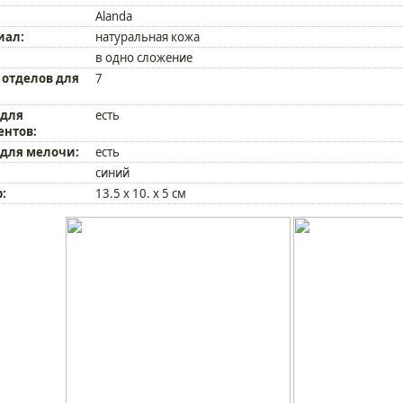
Alanda
иал:
натуральная кожа
в одно сложение
 отделов для
7
 для
есть
ентов:
 для мелочи:
есть
синий
:
13.5 x 10. x 5 см