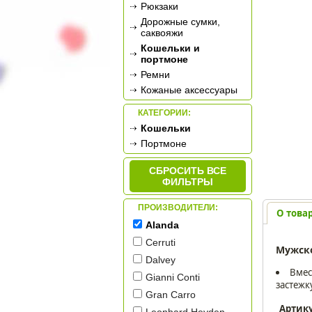
Рюкзаки
Дорожные сумки,
саквояжи
Кошельки и
портмоне
Ремни
Кожаные аксессуары
КАТЕГОРИИ:
Кошельки
Портмоне
СБРОСИТЬ ВСЕ
ФИЛЬТРЫ
ПРОИЗВОДИТЕЛИ:
О това
Alanda
Cerruti
Мужск
Dalvey
Вмес
Gianni Conti
застежк
Gran Carro
Артик