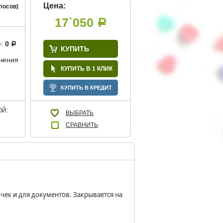
Цена:
лосов)
17`050
Р
е:
0
Р
КУПИТЬ
учения
КУПИТЬ В 1 КЛИК
КУПИТЬ В КРЕДИТ
Й:
ВЫБРАТЬ
СРАВНИТЬ
ек и для документов. Закрывается на