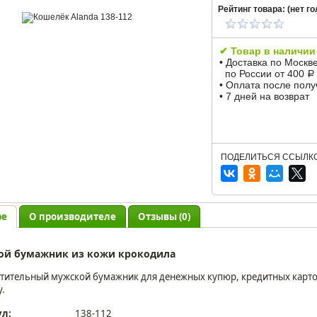
Рейтинг товара: (
нет
го
✔ Товар в наличии
• Доставка по Москв
по России от 400
Р
• Оплата после пол
• 7 дней на возврат
ПОДЕЛИТЬСЯ ССЫЛКО
ре
О производителе
Отзывы (0)
ой бумажник из кожи крокодила
тительный мужской бумажник для денежных купюр, кредитных карточ
у.
ул:
138-112