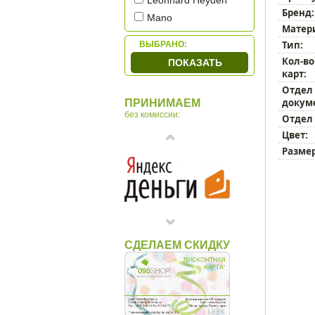
Leonhard Heyden
Бренд:
Mano
Матер
Narvin by Vasheron
Тип:
ВЫБРАНО:
Petek
Кол-во
ПОКАЗАТЬ
Piquadro
карт:
Porsche Design
Отдел
докум
ПРИНИМАЕМ
Sergio Belotti
без комиссии:
Отдел
Tonino Lamborghini
Цвет:
Tuscany Leather
Размер
Underwood
Макей
СДЕЛАЕМ СКИДКУ