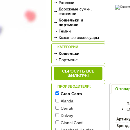
Рюкзаки
Дорожные сумки,
саквояжи
Кошельки и
портмоне
Ремни
Кожаные аксессуары
КАТЕГОРИИ:
Кошельки
Портмоне
СБРОСИТЬ ВСЕ
ФИЛЬТРЫ
ПРОИЗВОДИТЕЛИ:
О това
Gran Carro
Alanda
П
Cerruti
С
Dalvey
Артик
Gianni Conti
Бренд: