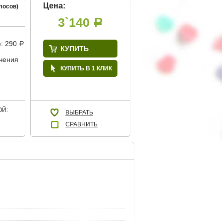
Цена:
лосов)
3`140
Р
е: 290
Р
КУПИТЬ
учения
КУПИТЬ В 1 КЛИК
Й:
ВЫБРАТЬ
СРАВНИТЬ