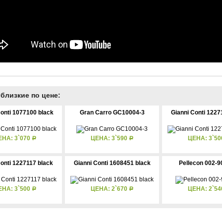
близкие по цене:
Conti 1077100 black
Gran Carro GC10004-3
Gianni Conti 1227
ЕНА: 3`070
ЦЕНА: 3`590
ЦЕНА: 3`5
Р
Р
Conti 1227117 black
Gianni Conti 1608451 black
Pellecon 002-9
ЕНА: 3`500
ЦЕНА: 2`670
ЦЕНА: 2`5
Р
Р