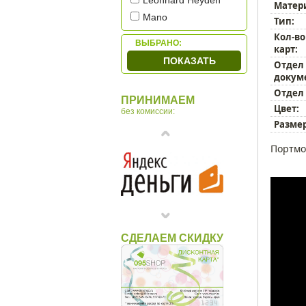
Leonhard Heyden
Матер
Mano
Тип:
Narvin by Vasheron
Кол-во
ВЫБРАНО:
карт:
Petek
ПОКАЗАТЬ
Отдел
Piquadro
докум
Porsche Design
Отдел
ПРИНИМАЕМ
Sergio Belotti
Цвет:
без комиссии:
Tonino Lamborghini
Размер
Tuscany Leather
Портмо
Underwood
Макей
СДЕЛАЕМ СКИДКУ