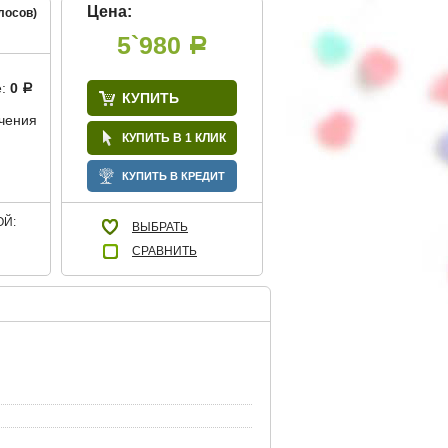
Цена:
лосов)
5`980
Р
е:
0
Р
КУПИТЬ
учения
КУПИТЬ В 1 КЛИК
КУПИТЬ В КРЕДИТ
Й:
ВЫБРАТЬ
СРАВНИТЬ