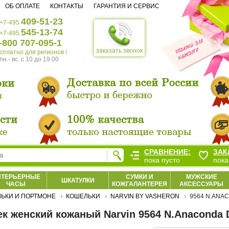
ОБ ОПЛАТЕ
КОНТАКТЫ
ГАРАНТИЯ И СЕРВИС
409-51-23
+7-495
545-13-74
+7-495
-800 707-095-1
заказать звонок
есплатно для регионов /
пн.- вс. c 10 до 19.00
СРАВНЕНИЕ:
ЗАК
пока пусто
пока
НТЕРЬЕРНЫЕ
СУМКИ И
МУЖСКИЕ
ШКАТУЛКИ
ЧАСЫ
КОЖГАЛАНТЕРЕЯ
АКСЕССУАРЫ
ЬКИ И ПОРТМОНЕ
КОШЕЛЬКИ
NARVIN BY VASHERON
9564 N.ANA
к женский кожаный Narvin 9564 N.Anaconda 