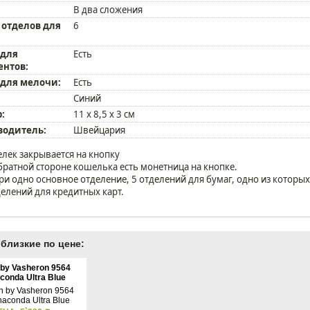
В два сложения
 отделов для
6
 для
Есть
ентов:
 для мелочи:
Есть
Синий
:
11 х 8,5 х 3 см
водитель:
Швейцария
лек закрывается на кнопку
братной стороне кошелька есть монетница на кнопке.
ри одно основное отделение, 5 отделений для бумаг, одно из которых 
делений для кредитных карт.
близкие по цене:
 by Vasheron 9564
conda Ultra Blue