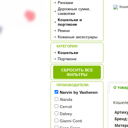
Рюкзаки
Дорожные сумки,
саквояжи
Кошельки и
портмоне
Ремни
Кожаные аксессуары
КАТЕГОРИИ:
Кошельки
Портмоне
СБРОСИТЬ ВСЕ
ФИЛЬТРЫ
ПРОИЗВОДИТЕЛИ:
О това
Narvin by Vasheron
Alanda
Кошеле
Cerruti
Артик
Dalvey
Бренд:
Gianni Conti
Матер