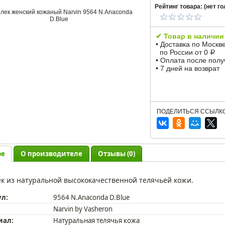
Рейтинг товара: (
нет
го
✔ Товар в наличии
• Доставка по Москв
по России от 0
Р
• Оплата после пол
• 7 дней на возврат
ПОДЕЛИТЬСЯ ССЫЛКО
ре
О производителе
Отзывы (0)
к из натуральной высококачественной телячьей кожи.
ул:
9564 N.Anaconda D.Blue
Narvin by Vasheron
иал:
Натуральная телячья кожа