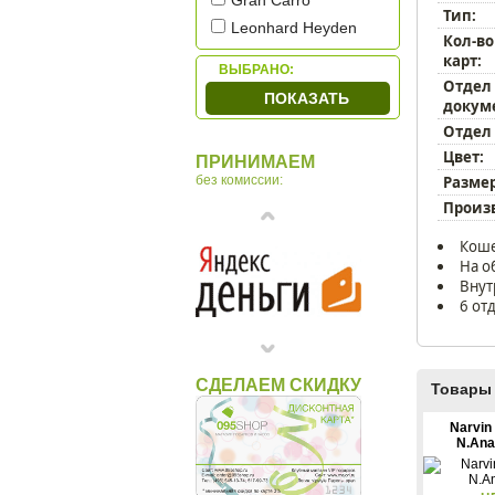
Gran Carro
Тип:
Leonhard Heyden
Кол-во
Mano
карт:
ВЫБРАНО:
Petek
Отдел
ПОКАЗАТЬ
докум
Piquadro
Отдел
Porsche Design
Цвет:
ПРИНИМАЕМ
Sergio Belotti
Размер
без комиссии:
Tonino Lamborghini
Произ
Tuscany Leather
Коше
Underwood
На о
Макей
Внут
6 от
СДЕЛАЕМ СКИДКУ
Товары 
Narvin
N.Ana