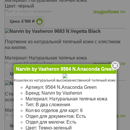
Материал: Натуральная телячья кожа
Цвет: чёрный
Тип: в одно сложение
подробнее >>
Цена: 6`900
Р
Narvin by Vasheron 9683 N.Vegetta Black
Портмоне из натуральной телячьей кожи с хлястиком
на кнопке.
Материал: Натуральная телячья кожа
Размер: 12 х 10 х 3 см
подробнее >>
Narvin by Vasheron 9564 N.Anaconda Green
Цена: 15`570
Р
Кошелек из натуральной высококачественной телячьей кожи.
Narvin by Vasheron 9591 N.Anaconda D.Blue
Артикул:
9564 N.Anaconda Green
Бренд:
Narvin by Vasheron
Стильный мужской кошелек-клатч из телячьей кожи
Материал:
Натуральная телячья кожа
особой выделки.
Тип:
В два сложения
Материал: Натуральная телячья кожа
Кол-во отделов для карт:
6
Размер: 19,5 х 10,5 х 2,5 см
подробнее >>
Отдел для документов:
Есть
Отдел для мелочи:
Есть
Цена: 12`970
Р
Цвет:
Темно-зеленый