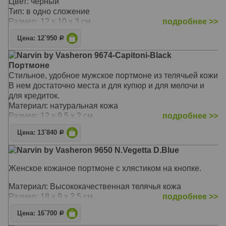
Цвет: чёрный
Тип: в одно сложение
Размер: 12 x 10 x 3 см
подробнее >>
Цена: 12`950
Р
Narvin by Vasheron 9674-Capitoni-Black
Портмоне
Стильное, удобное мужское портмоне из телячьей кожи
В нем достаточно места и для купюр и для мелочи и
для кредиток.
Материал: натуральная кожа
Размер: 12 х 9,5 х 2 см
подробнее >>
Цена: 13`840
Р
Narvin by Vasheron 9650 N.Vegetta D.Blue
Женское кожаное портмоне с хлястиком на кнопке.
Материал: Высококачественная телячья кожа
Размер: 18 х 9 х 2,5 см
подробнее >>
Цена: 16`700
Р