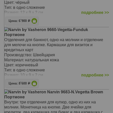
Цвет: чёрный
Тип: в одно сложение
Размер: 12 x 9 x 2 см
подробнее >>
Цена: 6`900
Р
Narvin by Vasheron 9660-Vegetta-Funduk
Портмоне
Отделения для банкнот, одно на молнии и отделение
для мелочи на кнопке. Кармашки для визиток и
кредитных карт
Производство: Швейцария
Материал: натуральная кожа
Цвет: коричневый
Тип: в одно сложение
Размер: 10 x 9 x 2 см
подробнее >>
Цена: 8`600
Р
Narvin by Vasheron Narvin 9683-N.Vegetta Brown
Портмоне
Внутри: три отделения для купюр, одно из них на
молнии. Монетница на кнопке. Две ячейки для
кредиток, два кармашка для бумаг и два кармашка с