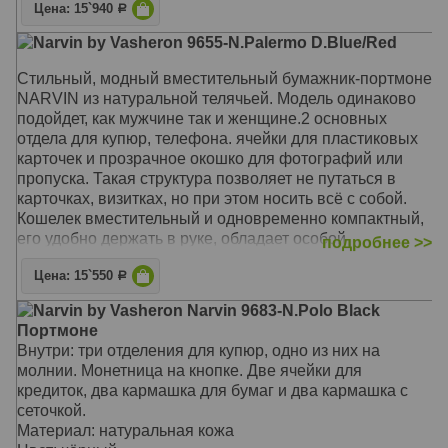
Цена: 15`940
Р
Narvin by Vasheron 9655-N.Palermo D.Blue/Red
Стильный, модный вместительный бумажник-портмоне
NARVIN из натуральной телячьей. Модель одинаково
подойдет, как мужчине так и женщине.2 основных
отдела для купюр, телефона. ячейки для пластиковых
карточек и прозрачное окошко для фотографий или
пропуска. Такая структура позволяет не путаться в
карточках, визитках, но при этом носить всё с собой.
Кошелек вместительный и одновременно компактный,
его удобно держать в руке, обладает особой
подробнее >>
прочностью и надолго сохраняет привлекательный
Цена: 15`550
внешний вид даже при активном использовании.Его
Р
удобно брать с собой в командировки или
Narvin by Vasheron Narvin 9683-N.Polo Black
путешествия. Кошелёк из натуральной кожи послужит
Портмоне
хорошим подарком коллеге или любимому мужчине.
Внутри: три отделения для купюр, одно из них на
Кошелек упакован в подарочную коробку, которая
молнии. Монетница на кнопке. Две ячейки для
подчеркнет премиальность подарка
кредиток, два кармашка для бумаг и два кармашка с
сеточкой.
Материал: Высококачественная телячья кожа
Материал: натуральная кожа
Размер: 18,5 х 9,5 х 1 см