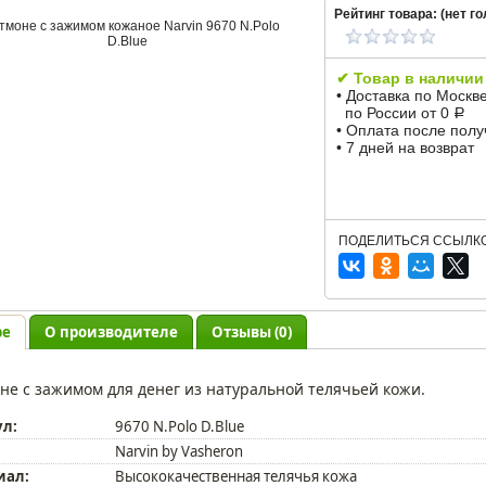
Рейтинг товара: (
нет
го
✔ Товар в наличии
• Доставка по Москв
по России от 0
Р
• Оплата после пол
• 7 дней на возврат
ПОДЕЛИТЬСЯ ССЫЛКО
ре
О производителе
Отзывы (0)
не с зажимом для денег из натуральной телячьей кожи.
ул:
9670 N.Polo D.Blue
Narvin by Vasheron
иал:
Высококачественная телячья кожа