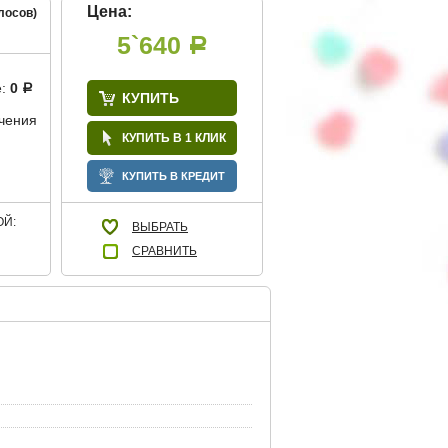
Цена:
лосов)
5`640
Р
е:
0
Р
КУПИТЬ
учения
КУПИТЬ В 1 КЛИК
КУПИТЬ В КРЕДИТ
Й:
ВЫБРАТЬ
СРАВНИТЬ