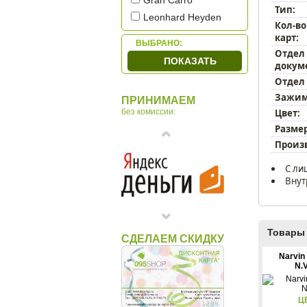
Gran Carro
Тип:
Leonhard Heyden
Кол-во
Mano
карт:
ВЫБРАНО:
Petek
Отдел
ПОКАЗАТЬ
докум
Piquadro
Отдел
Porsche Design
Зажим
ПРИНИМАЕМ
Sergio Belotti
Цвет:
без комиссии:
Tonino Lamborghini
Размер
Tuscany Leather
Произ
Underwood
С ли
Макей
Внут
Товары 
СДЕЛАЕМ СКИДКУ
Narvin
N.V
Ц