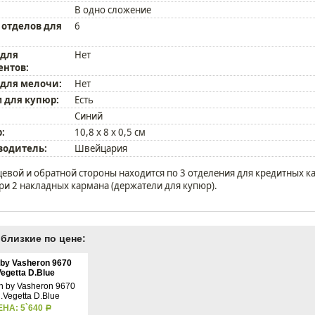
В одно сложение
 отделов для
6
 для
Нет
ентов:
 для мелочи:
Нет
 для купюр:
Есть
Синий
:
10,8 х 8 х 0,5 см
водитель:
Швейцария
цевой и обратной стороны находится по 3 отделения для кредитных ка
ри 2 накладных кармана (держатели для купюр).
близкие по цене:
 by Vasheron 9670
egetta D.Blue
ЕНА: 5`640
Р