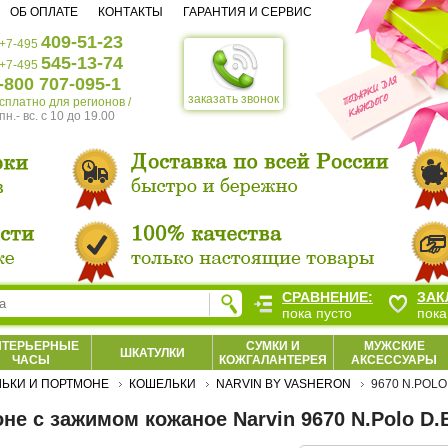
ОБ ОПЛАТЕ
КОНТАКТЫ
ГАРАНТИЯ И СЕРВИС
409-51-23
+7-495
545-13-74
+7-495
-800 707-095-1
заказать звонок
есплатно для регионов /
пн.- вс. c 10 до 19.00
СРАВНЕНИЕ:
ЗАК
пока пусто
пока
НТЕРЬЕРНЫЕ
СУМКИ И
МУЖСКИЕ
ШКАТУЛКИ
ЧАСЫ
КОЖГАЛАНТЕРЕЯ
АКСЕССУАРЫ
ЬКИ И ПОРТМОНЕ
КОШЕЛЬКИ
NARVIN BY VASHERON
9670 N.POLO
не с зажимом кожаное Narvin 9670 N.Polo D.