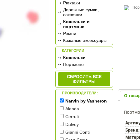
Рюкзаки
Дорожные сумки,
саквояжи
Кошельки и
портмоне
Ремни
Кожаные аксессуары
КАТЕГОРИИ:
Кошельки
Портмоне
СБРОСИТЬ ВСЕ
ФИЛЬТРЫ
ПРОИЗВОДИТЕЛИ:
О това
Narvin by Vasheron
Alanda
Портмо
Cerruti
Артик
Dalvey
Бренд:
Gianni Conti
Матер