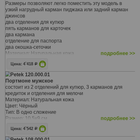
Размеры позволяют легко поместить эту модель в
узкий нагрудный карман пиджака или задний карман
джинсов
два отделения для купюр
пять карманов для карточек
два кармана
отделение для паспорта
два окошка-сеточки
Материал: Натуральная кожа
подробнее >>
Цвет: Чёрный
Цена: 4`418
Р
Тип: В одно сложение
Размер: 10,5 х 14 см
Petek 120.000.01
Портмоне мужское
состоит из 2 отделений для купюр, 3 карманов для
кредиток и отделения для мелочи
Материал: Натуральная кожа
Цвет: Чёрный
Тип: В одно сложение
Размер: 10,5х9 см
подробнее >>
Цена: 4`542
Р
Petek 108.000.01