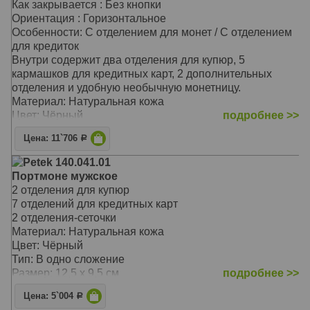
Как закрывается : Без кнопки
Ориентация : Горизонтальное
Особенности: С отделением для монет / С отделением
для кредиток
Внутри содержит два отделения для купюр, 5
кармашков для кредитных карт, 2 дополнительных
отделения и удобную необычную монетницу.
Материал: Натуральная кожа
Цвет: Чёрный
подробнее >>
Тип: в одно сложение
Цена: 11`706
Р
Размер: 11х1,7х9,8 см
Petek 140.041.01
Портмоне мужское
2 отделения для купюр
7 отделений для кредитных карт
2 отделения-сеточки
Материал: Натуральная кожа
Цвет: Чёрный
Тип: В одно сложение
Размер: 12,5 х 9,5 см
подробнее >>
Цена: 5`004
Р