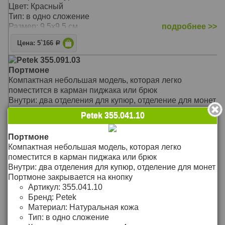
Цвет: Красный
Тип: в одно сложение
Размер: 9,5х9,5 см
подробнее >>
Цена: 5`166
Р
Petek 355.091.03
Портмоне
Компактная небольшая модель, которая легко
поместится в карман пиджака или брюк
Внутри: два отделения для купюр, отделение для монет
Портмоне закрывается на кнопку
Petek 355.041.10
Материал: Натуральная кожа
Цвет: Бордовый
Портмоне
Тип: в одно сложение
Компактная небольшая модель, которая легко
Размер: 9,5х9,5 см
подробнее >>
поместится в карман пиджака или брюк
Внутри: два отделения для купюр, отделение для монет
Цена: 5`166
Р
Портмоне закрывается на кнопку
Petek 335.4000.10
Артикул:
355.041.10
Кошелек
Бренд:
Petek
состоит из 1 отделения для купюр, 9 отделений для
Материал:
Натуральная кожа
пластиковых карт, 5 карманов, 1 прозрачного
Тип:
в одно сложение
отделения-сетки, с обратной стороны большая