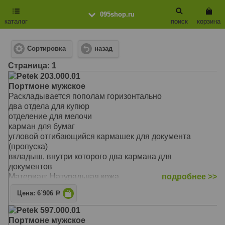
095shop.ru
каталог
поиск
корзина
Сортировка
назад
Cтраница: 1
Petek 203.000.01
Портмоне мужское
Раскладывается пополам горизонтально
два отдела для купюр
отделение для мелочи
карман для бумаг
угловой отгибающийся кармашек для документа
(пропуска)
вкладыш, внутри которого два кармана для
документов
Материал: Натуральная кожа
подробнее >>
Цвет: Чёрный
Цена: 6`906
Р
Тип: В одно сложение
Размер: 12,5 х 9,5 см
Petek 597.000.01
Портмоне мужское