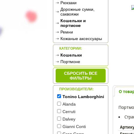
Рюкзаки
Дорожные сумки,
саквояжи
Кошельки и
портмоне
Ремни
Кожаные аксессуары
КАТЕГОРИИ:
Кошельки
Портмоне
СБРОСИТЬ ВСЕ
ФИЛЬТРЫ
ПРОИЗВОДИТЕЛИ:
О това
Tonino Lamborghini
Alanda
Портмо
Cerruti
Стра
Dalvey
Gianni Conti
Артик
Бренд: