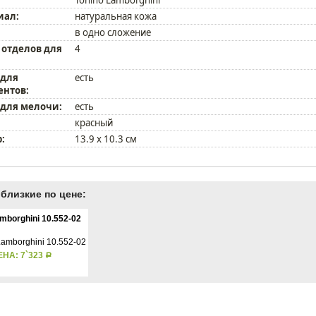
иал:
натуральная кожа
в одно сложение
 отделов для
4
 для
есть
ентов:
 для мелочи:
есть
красный
:
13.9 x 10.3 см
близкие по цене:
mborghini 10.552-02
ЕНА: 7`323
Р