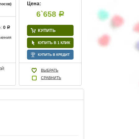
Цена:
лосов)
6`658
Р
е:
0
Р
КУПИТЬ
учения
КУПИТЬ В 1 КЛИК
КУПИТЬ В КРЕДИТ
Й:
ВЫБРАТЬ
СРАВНИТЬ