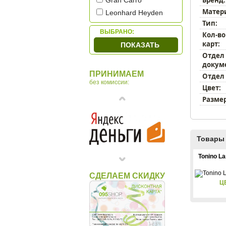
Gran Carro
Матер
Leonhard Heyden
Тип:
Mano
ВЫБРАНО:
Кол-во
Narvin by Vasheron
карт:
ПОКАЗАТЬ
Petek
Отдел
Piquadro
докум
ПРИНИМАЕМ
Отдел
Porsche Design
без комиссии:
Цвет:
Sergio Belotti
Размер
Tuscany Leather
Underwood
Макей
Товары 
Tonino La
СДЕЛАЕМ СКИДКУ
Ц