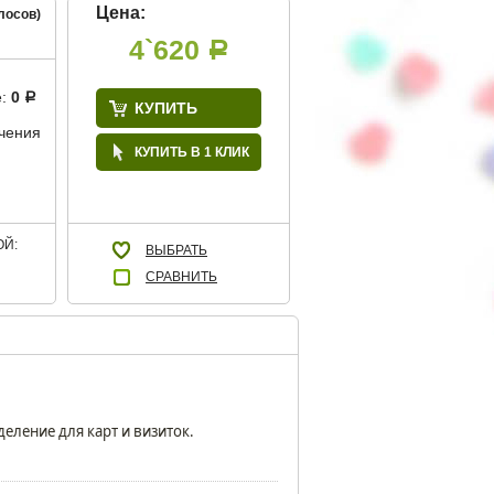
Цена:
лосов)
4`620
Р
е:
0
Р
КУПИТЬ
учения
КУПИТЬ В 1 КЛИК
Й:
ВЫБРАТЬ
СРАВНИТЬ
деление для карт и визиток.