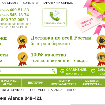
ОБ ОПЛАТЕ
КОНТАКТЫ
ГАРАНТИЯ И СЕРВИС
409-51-23
+7-495
545-13-74
+7-495
-800 707-095-1
заказать звонок
есплатно для регионов /
пн.- вс. c 10 до 19.00
СРАВНЕНИЕ:
ЗАК
пока пусто
пока
НТЕРЬЕРНЫЕ
СУМКИ И
МУЖСКИЕ
ШКАТУЛКИ
ЧАСЫ
КОЖГАЛАНТЕРЕЯ
АКСЕССУАРЫ
ЬКИ И ПОРТМОНЕ
ПОРТМОНЕ
ALANDA
048-421
не Alanda 048-421