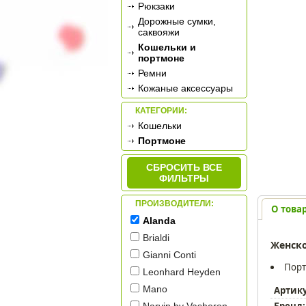
Рюкзаки
Дорожные сумки,
саквояжи
Кошельки и
портмоне
Ремни
Кожаные аксессуары
КАТЕГОРИИ:
Кошельки
Портмоне
СБРОСИТЬ ВСЕ
ФИЛЬТРЫ
ПРОИЗВОДИТЕЛИ:
О това
Alanda
Brialdi
Женск
Gianni Conti
Порт
Leonhard Heyden
Mano
Артик
Бренд: