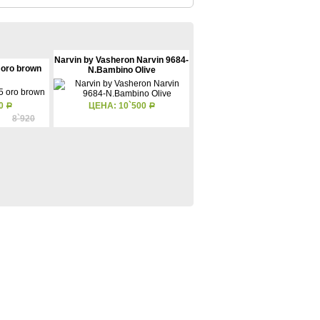
Narvin by Vasheron Narvin 9684-
5 oro brown
N.Bambino Olive
80
ЦЕНА: 10`500
Р
Р
8`920