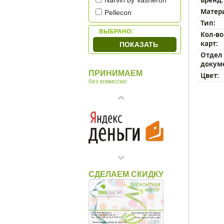
Narvin by Vasheron
Матер
Pellecon
Тип:
Petek
ВЫБРАНО:
Кол-во
Piquadro
карт:
ПОКАЗАТЬ
Sergio Belotti
Отдел
Tonino Lamborghini
докум
ПРИНИМАЕМ
Цвет:
Tuscany Leather
без комиссии:
Макей
СДЕЛАЕМ СКИДКУ