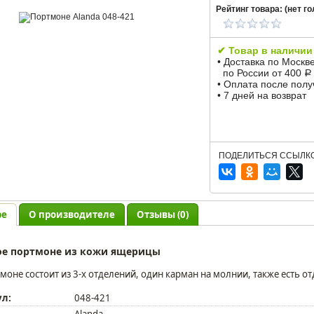
Рейтинг товара: (
нет
го
✔ Товар в наличии
• Доставка по Москв
по России от 400
Р
• Оплата после пол
• 7 дней на возврат
ПОДЕЛИТЬСЯ ССЫЛКО
ре
О производителе
Отзывы (0)
ое портмоне из кожи ящерицы
моне состоит из 3-х отделений, один карман на молнии, также есть от
ул:
048-421
Alanda