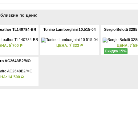
близкие по цене:
Leather TL140784-BR
Tonino Lamborghini 10.515-04
Sergio Belotti 328
ЕНА: 5`700
ЦЕНА: 7`323
ЦЕНА: 7`5
Р
Р
Скидка 15%
dro AC2648B2/MO
НА: 14`500
Р