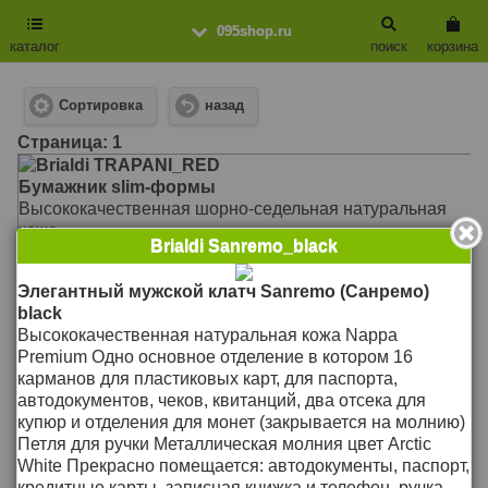
095shop.ru
каталог
поиск
корзина
Сортировка
назад
Cтраница: 1
Brialdi TRAPANI_RED
Бумажник slim-формы
Высококачественная шорно-седельная натуральная
кожа
Brialdi Sanremo_black
Отделения для купюр, монет и кредитных карт
Широкое отделение для иных документов
Элегантный мужской клатч Sanremo (Санремо)
Зарывается на кнопку
black
Цвет фурнитуры антик
Высококачественная натуральная кожа Nappa
Материал: Натуральная кожа
Premium Одно основное отделение в котором 16
Размер: 10.5 x 19 x 1 см
подробнее >>
карманов для пластиковых карт, для паспорта,
Цена: 2`950
автодокументов, чеков, квитанций, два отсека для
Р
купюр и отделения для монет (закрывается на молнию)
Brialdi Sanremo_black
Петля для ручки Металлическая молния цвет Arctic
Элегантный мужской клатч Sanremo (Санремо)
White Прекрасно помещается: автодокументы, паспорт,
black
кредитные карты, записная книжка и телефон, ручка,