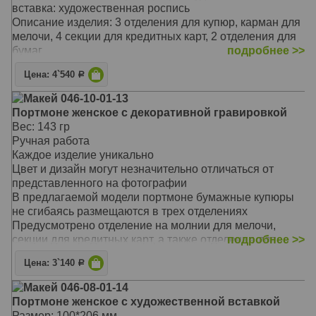
Материал: натуральная кожа
вставка: художественная роспись
Цвет: чёрный, красный
Описание изделия: 3 отделения для купюр, карман для
Тип: прямой
мелочи, 4 секции для кредитных карт, 2 отделения для
Размер: 18,2 х 9,1 см
бумаг
подробнее >>
В предлагаемой модели портмоне бумажные купюры
Цена: 4`540
Р
не сгибаясь размещаются в трех отделениях
Предусмотрено отделение на молнии для мелочи,
Макей 046-10-01-13
секции для кредитных карт, а также отделения для
Портмоне женское с декоративной гравировкой
мелких бумаг
Вес: 143 гр
Портмоне застегивается на молнию
Ручная работа
Такой незаменимый аксессуар отличается не только
Каждое изделие уникально
своей надежностью и долговечностью
Цвет и дизайн могут незначительно отличаться от
Предлагаемая модель очаровывает своей
представленного на фотографии
оригинальностью, неповторимым сочетанием цветов и
В предлагаемой модели портмоне бумажные купюры
фактур
не сгибаясь размещаются в трех отделениях
Он станет замечательным подарком для стильной
Предусмотрено отделение на молнии для мелочи,
женщины, выгодно подчеркнет вашу
секции для кредитных карт, а также отделения для
подробнее >>
индивидуальность и стиль
мелких бумаг.
Материал: натуральная кожа
Цена: 3`140
Р
Портмоне застегивается на молнию
Цвет: чёрный, белый
Такой незаменимый аксессуар отличается не только
Макей 046-08-01-14
Тип: прямой
своей надежностью и долговечностью
Портмоне женское с художественной вставкой
Размер: 20,7 х 10,1см
Предлагаемая модель очаровывает своей
Размер: 100*206 мм