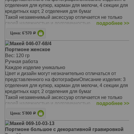
Такой незаменимый аксессуар отличается не только
отделения для купюр, карман для мелочи, 4 секции для
своей надежностью и долговечностью
кредитных карт, 2 отделения для бумаг
Он станет прекрасным подарком для друга, коллеги,
Такой незаменимый аксессуар отличается не только
делового партнера, а так же выгодно подчеркнет вашу
своей надежностью и долговечностью
подробнее >>
индивидуальность и стиль
Предлагаемая модель очаровывает своей
Материал: натуральная кожа
Цена: 6`570
Р
оригинальностью, неповторимым сочетанием цветов и
Цвет: коричневый
фактур
Макей 046-07-68/4
Тип: прямой
Он станет замечательным подарком для стильной
Портмоне женское
Размер: 19,8 х 10,8 см
женщины, выгодно подчеркнет вашу
Вес: 120 гр
индивидуальность и стиль
Ручная работа
Материал: натуральная кожа
Каждое изделие уникально
Размер: 205 х 100 мм
Цвет и дизайн могут незначительно отличаться от
представленного на фотографииОписание изделия: 3
отделения для купюр, карман для мелочи, 4 секции для
кредитных карт, 2 отделения для бумаг
Такой незаменимый аксессуар отличается не только
своей надежностью и долговечностью
подробнее >>
Предлагаемая модель очаровывает своей
Цена: 5`800
Р
оригинальностью, неповторимым сочетанием цветов и
фактур
Макей 069-10-03-13
Он станет замечательным подарком для стильной
Портмоне большое с декоративной гравировкой
женщины, выгодно подчеркнет вашу