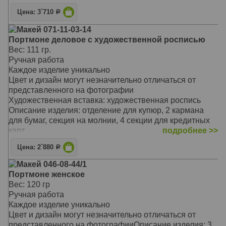
владельца
Предусмотрено отделение на молнии для мелочи,
Материал: натуральная кожа
Цена: 3`710
Р
секции для кредитных карт, а также отделения для
Цвет: чёрный
мелких бумаг.
Макей 071-11-03-14
Тип: прямой
Портмоне застегивается на молнию
Портмоне деловое с художественной росписью
Размер: 9,8 х 17,4 см
Такой незаменимый аксессуар отличается не только
Вес: 111 гр.
своей надежностью и долговечностью
Ручная работа
Предлагаемая модель очаровывает своей
Каждое изделие уникально
оригинальностью, неповторимым сочетанием цветов и
Цвет и дизайн могут незначительно отличаться от
фактур
представленного на фотографии
Он станет замечательным подарком для стильной
Художественная вставка: художественная роспись
женщины, выгодно подчеркнет вашу
Описание изделия: отделение для купюр, 2 кармана
индивидуальность и стиль
для бумаг, секция на молнии, 4 секции для кредитных
Материал: натуральная кожа
карт
подробнее >>
Цвет: красный
Имеет отделение под бумажные купюры, карманы для
Тип: прямой
Цена: 2`880
Р
бумаг, отделение на молнии, секции для кредитных и
Размер: 206 x100 мм
дисконтных карт
Макей 046-08-44/1
Портмоне имеет строгий лаконичный дизайн,
Портмоне женское
прекрасно подойдет успешным деловым людям, кто
Вес: 120 гр
привык принимать быстрые и правильные решения,
Ручная работа
для кого время – деньги. А деньги, как известно,
Каждое изделие уникально
приятно хранить в качественном и надежном
Цвет и дизайн могут незначительно отличаться от
кошельке.
представленного на фотографииОписание изделия: 3