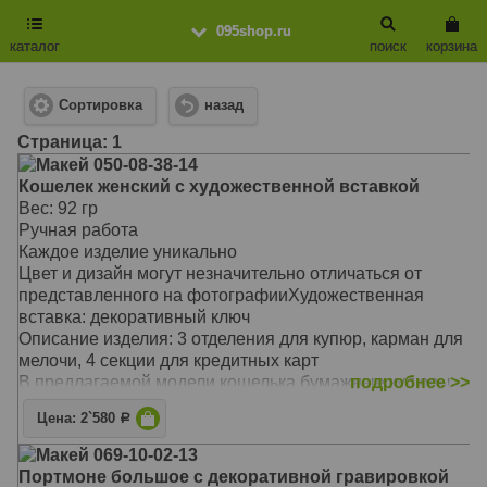
095shop.ru
каталог
поиск
корзина
Сортировка
назад
Cтраница: 1
Макей 050-08-38-14
Кошелек женский с художественной вставкой
Вес: 92 гр
Ручная работа
Каждое изделие уникально
Цвет и дизайн могут незначительно отличаться от
представленного на фотографииХудожественная
вставка: декоративный ключ
Описание изделия: 3 отделения для купюр, карман для
мелочи, 4 секции для кредитных карт
В предлагаемой модели кошелька бумажные купюры
подробнее >>
не сгибаясь размещаются в трех отделениях
Цена: 2`580
Р
Предусмотрено отделение на молнии для мелочи, а так
же секции для кредитных карт
Макей 069-10-02-13
Кошелек застегивается на скрытую кнопку
Портмоне большое с декоративной гравировкой