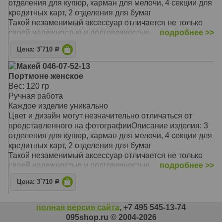
отделения для купюр, карман для мелочи, 4 секции для
индивидуальность и стиль.
кредитных карт, 2 отделения для бумаг
Материал: натуральная кожа
Такой незаменимый аксессуар отличается не только
Цвет: светлый-коричневый
своей надежностью и долговечностью
подробнее >>
Тип: прямой
Предлагаемая модель очаровывает своей
Размер: 17,6 х 8,6 см
Цена: 3`710
Р
оригинальностью, неповторимым сочетанием цветов и
фактур
Макей 046-07-52-13
Он станет замечательным подарком для стильной
Портмоне женское
женщины, выгодно подчеркнет вашу
Вес: 120 гр
индивидуальность и стиль
Ручная работа
Материал: натуральная кожа
Каждое изделие уникально
Цвет: чёрный
Цвет и дизайн могут незначительно отличаться от
Тип: прямой
представленного на фотографииОписание изделия: 3
Размер: 206 x 104 мм
отделения для купюр, карман для мелочи, 4 секции для
кредитных карт, 2 отделения для бумаг
Такой незаменимый аксессуар отличается не только
своей надежностью и долговечностью
подробнее >>
Предлагаемая модель очаровывает своей
Цена: 3`710
Р
оригинальностью, неповторимым сочетанием цветов и
фактур
Он станет замечательным подарком для стильной
полная версия сайта
, +7 495 545-13-74
женщины, выгодно подчеркнет вашу
095shop.ru © 2004-2026