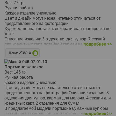
Такой незаменимый аксессуар отличается не только
Вес: 77 гр
своей надежностью и долговечностью
Ручная работа
Предлагаемая модель очаровывает своей
Каждое изделие уникально
оригинальностью, неповторимым сочетанием цветов и
Цвет и дизайн могут незначительно отличаться от
фактур
представленного на фотографии
Он станет замечательным подарком для стильной
Художественная вставка: декоративная гравировка по
женщины, выгодно подчеркнет вашу
коже
индивидуальность и стиль
Описание изделия: 3 отделения для купюр, 7 секций
Материал: натуральная кожа
для кредитных карт, потайной карман на молнии
подробнее >>
Цвет: коричневый
Изделие имеет отделения под бумажные купюры,
Тип: прямой
Цена: 2`380
Р
секции для кредитных и дисконтных карт
Размер: 18,1 х 9 см
Портмоне имеет строгий лаконичный дизайн,
Макей 046-07-01-13
прекрасно подойдет успешным деловым людям, кто
Портмоне женское
привык принимать быстрые и правильные решения,
Вес: 145 гр
для кого время – деньги
Ручная работа
А деньги, как известно, приятно хранить в
Каждое изделие уникально
качественном и надежном кошельке
Цвет и дизайн могут незначительно отличаться от
Такой незаменимый аксессуар отличается не только
представленного на фотографииОписание изделия: 3
своей надежностью и долговечностью
отделения для купюр, карман для мелочи, 4 секции для
Он подойдет ярким и интересным личностям
кредитных карт, 2 отделения для бумаг
Благодаря оригинальному сочетанию цветов и фактур,
В предлагаемой модели портмоне бумажные купюры
кошелек подчеркнет индивидуальность и стиль его
не сгибаясь размещаются в трех отделениях
подробнее >>