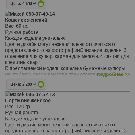
Материал: натуральная кожа
Цена: 4`640
Р
Предусмотрено отделение на молнии для мелочи,
Цвет: коричневый
секции для кредитных карт
Макей 050-07-40-14
Тип: прямой
Кошелек застегивается на кнопку
Кошелек женский
Размер: 100*206 мм
Такой незаменимый аксессуар отличается не только
Вес: 69 гр.
своей надежностью и долговечностью
Ручная работа
Предлагаемая модель очаровывает своей
Каждое изделие уникально
оригинальностью, неповторимым сочетанием цветов и
Цвет и дизайн могут незначительно отличаться от
фактур
представленного на фотографииОписание изделия: 3
Он станет замечательным подарком для стильной
отделения для купюр, карман для мелочи, 4 секции для
женщины, выгодно подчеркнет вашу
кредитных карт
индивидуальность и стиль
В предлагаемой модели кошелька бумажные купюры
Материал: натуральная кожа
не сгибаясь размещаются в трех отделениях
подробнее >>
Цвет: цветной
Предусмотрено отделение на молнии для мелочи, а так
Тип: прямой
Цена: 2`280
Р
же секции для кредитных карт
Размер: 19,7 х 10 см
Кошелек застегивается на скрытую кнопку
Макей 046-07-52-13
Такой незаменимый аксессуар отличается не только
Портмоне женское
своей надежностью и долговечностью
Вес: 120 гр
Предлагаемая модель не оставит вас равнодушным
Ручная работа
Ее главная изюминка - интересное сочетание цветов и
Каждое изделие уникально
фактур кожи
Цвет и дизайн могут незначительно отличаться от
Он станет замечательным подарком для стильной
представленного на фотографииОписание изделия: 3
женщины, выгодно подчеркнет вашу