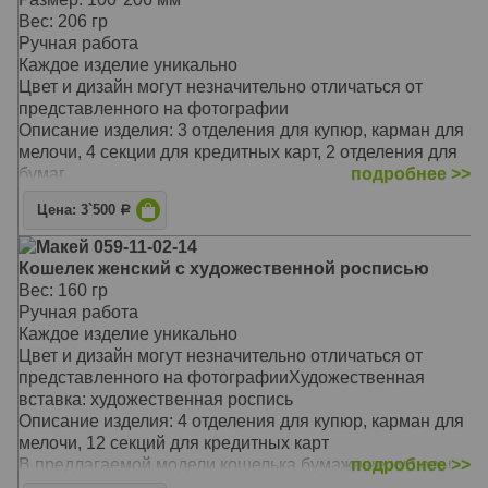
оригинальностью, неповторимым сочетанием цветов и
Вес: 206 гр
фактур
Ручная работа
Он станет замечательным подарком для стильной
Каждое изделие уникально
женщины, выгодно подчеркнет вашу
Цвет и дизайн могут незначительно отличаться от
индивидуальность и стиль
представленного на фотографии
Материал: натуральная кожа
Описание изделия: 3 отделения для купюр, карман для
Цвет: светлый-коричневый
мелочи, 4 секции для кредитных карт, 2 отделения для
Тип: прямой
бумаг
подробнее >>
Размер: 10 х 20,5 мм
В предлагаемой модели портмоне бумажные купюры
Цена: 3`500
Р
не сгибаясь размещаются в трех отделениях
Предусмотрено отделение на молнии для мелочи,
Макей 059-11-02-14
секции для кредитных карт, а также отделения для
Кошелек женский с художественной росписью
мелких бумаг
Вес: 160 гр
Портмоне застегивается на молнию
Ручная работа
Такой незаменимый аксессуар отличается не только
Каждое изделие уникально
своей надежностью и долговечностью
Цвет и дизайн могут незначительно отличаться от
Предлагаемая модель очаровывает своей
представленного на фотографииХудожественная
оригинальностью, неповторимым сочетанием цветов и
вставка: художественная роспись
фактур
Описание изделия: 4 отделения для купюр, карман для
Он станет замечательным подарком для стильной
мелочи, 12 секций для кредитных карт
женщины, выгодно подчеркнет вашу
В предлагаемой модели кошелька бумажные купюры
подробнее >>
индивидуальность и стиль
не сгибаясь размещаются в четырёх отделениях