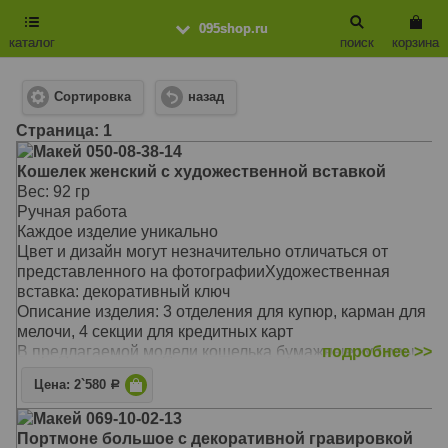
095shop.ru
каталог
поиск
корзина
Сортировка
назад
Cтраница: 1
Макей 050-08-38-14
Кошелек женский с художественной вставкой
Вес: 92 гр
Ручная работа
Каждое изделие уникально
Цвет и дизайн могут незначительно отличаться от
представленного на фотографииХудожественная
вставка: декоративный ключ
Описание изделия: 3 отделения для купюр, карман для
мелочи, 4 секции для кредитных карт
В предлагаемой модели кошелька бумажные купюры
подробнее >>
не сгибаясь размещаются в трех отделениях
Цена: 2`580
Р
Предусмотрено отделение на молнии для мелочи, а так
же секции для кредитных карт
Макей 069-10-02-13
Кошелек застегивается на скрытую кнопку
Портмоне большое с декоративной гравировкой