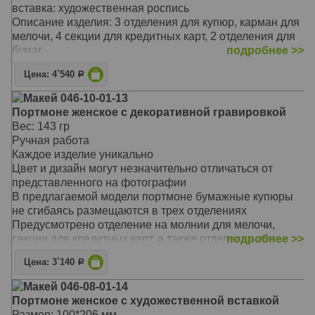
Материал: натуральная кожа
вставка: художественная роспись
Цвет: чёрный, красный
Описание изделия: 3 отделения для купюр, карман для
Тип: прямой
мелочи, 4 секции для кредитных карт, 2 отделения для
Размер: 18,2 х 9,1 см
бумаг
подробнее >>
В предлагаемой модели портмоне бумажные купюры
Цена: 4`540
Р
не сгибаясь размещаются в трех отделениях
Предусмотрено отделение на молнии для мелочи,
Макей 046-10-01-13
секции для кредитных карт, а также отделения для
Портмоне женское с декоративной гравировкой
мелких бумаг
Вес: 143 гр
Портмоне застегивается на молнию
Ручная работа
Такой незаменимый аксессуар отличается не только
Каждое изделие уникально
своей надежностью и долговечностью
Цвет и дизайн могут незначительно отличаться от
Предлагаемая модель очаровывает своей
представленного на фотографии
оригинальностью, неповторимым сочетанием цветов и
В предлагаемой модели портмоне бумажные купюры
фактур
не сгибаясь размещаются в трех отделениях
Он станет замечательным подарком для стильной
Предусмотрено отделение на молнии для мелочи,
женщины, выгодно подчеркнет вашу
секции для кредитных карт, а также отделения для
подробнее >>
индивидуальность и стиль
мелких бумаг.
Материал: натуральная кожа
Цена: 3`140
Р
Портмоне застегивается на молнию
Цвет: чёрный, белый
Такой незаменимый аксессуар отличается не только
Макей 046-08-01-14
Тип: прямой
своей надежностью и долговечностью
Портмоне женское с художественной вставкой
Размер: 20,7 х 10,1см
Предлагаемая модель очаровывает своей
Размер: 100*206 мм