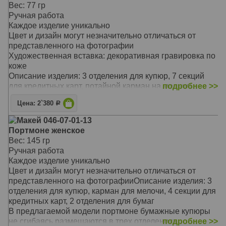
Такой незаменимый аксессуар отличается не только
Вес: 77 гр
своей надежностью и долговечностью
Ручная работа
Предлагаемая модель очаровывает своей
Каждое изделие уникально
оригинальностью, неповторимым сочетанием цветов и
Цвет и дизайн могут незначительно отличаться от
фактур
представленного на фотографии
Он станет замечательным подарком для стильной
Художественная вставка: декоративная гравировка по
женщины, выгодно подчеркнет вашу
коже
индивидуальность и стиль
Описание изделия: 3 отделения для купюр, 7 секций
Материал: натуральная кожа
для кредитных карт, потайной карман на молнии
подробнее >>
Цвет: коричневый
Изделие имеет отделения под бумажные купюры,
Тип: прямой
Цена: 2`380
Р
секции для кредитных и дисконтных карт
Размер: 18,1 х 9 см
Портмоне имеет строгий лаконичный дизайн,
Макей 046-07-01-13
прекрасно подойдет успешным деловым людям, кто
Портмоне женское
привык принимать быстрые и правильные решения,
Вес: 145 гр
для кого время – деньги
Ручная работа
А деньги, как известно, приятно хранить в
Каждое изделие уникально
качественном и надежном кошельке
Цвет и дизайн могут незначительно отличаться от
Такой незаменимый аксессуар отличается не только
представленного на фотографииОписание изделия: 3
своей надежностью и долговечностью
отделения для купюр, карман для мелочи, 4 секции для
Он подойдет ярким и интересным личностям
кредитных карт, 2 отделения для бумаг
Благодаря оригинальному сочетанию цветов и фактур,
В предлагаемой модели портмоне бумажные купюры
кошелек подчеркнет индивидуальность и стиль его
не сгибаясь размещаются в трех отделениях
подробнее >>