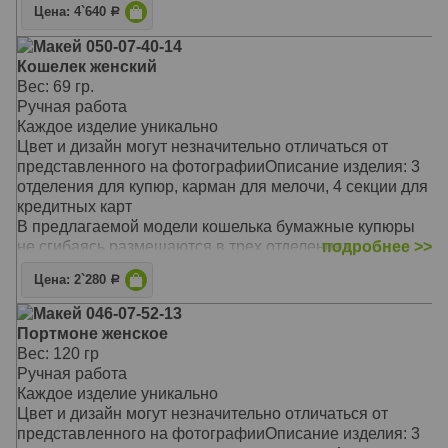
Материал: натуральная кожа
Цена: 4`640
Р
Предусмотрено отделение на молнии для мелочи,
Цвет: коричневый
секции для кредитных карт
Макей 050-07-40-14
Тип: прямой
Кошелек застегивается на кнопку
Кошелек женский
Размер: 100*206 мм
Такой незаменимый аксессуар отличается не только
Вес: 69 гр.
своей надежностью и долговечностью
Ручная работа
Предлагаемая модель очаровывает своей
Каждое изделие уникально
оригинальностью, неповторимым сочетанием цветов и
Цвет и дизайн могут незначительно отличаться от
фактур
представленного на фотографииОписание изделия: 3
Он станет замечательным подарком для стильной
отделения для купюр, карман для мелочи, 4 секции для
женщины, выгодно подчеркнет вашу
кредитных карт
индивидуальность и стиль
В предлагаемой модели кошелька бумажные купюры
Материал: натуральная кожа
не сгибаясь размещаются в трех отделениях
подробнее >>
Цвет: цветной
Предусмотрено отделение на молнии для мелочи, а так
Тип: прямой
Цена: 2`280
Р
же секции для кредитных карт
Размер: 19,7 х 10 см
Кошелек застегивается на скрытую кнопку
Макей 046-07-52-13
Такой незаменимый аксессуар отличается не только
Портмоне женское
своей надежностью и долговечностью
Вес: 120 гр
Предлагаемая модель не оставит вас равнодушным
Ручная работа
Ее главная изюминка - интересное сочетание цветов и
Каждое изделие уникально
фактур кожи
Цвет и дизайн могут незначительно отличаться от
Он станет замечательным подарком для стильной
представленного на фотографииОписание изделия: 3
женщины, выгодно подчеркнет вашу