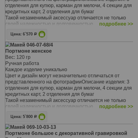
Такой незаменимый аксессуар отличается не только
отделения для купюр, карман для мелочи, 4 секции для
своей надежностью и долговечностью
кредитных карт, 2 отделения для бумаг
Он станет прекрасным подарком для друга, коллеги,
Такой незаменимый аксессуар отличается не только
делового партнера, а так же выгодно подчеркнет вашу
своей надежностью и долговечностью
подробнее >>
индивидуальность и стиль
Предлагаемая модель очаровывает своей
Материал: натуральная кожа
Цена: 6`570
Р
оригинальностью, неповторимым сочетанием цветов и
Цвет: коричневый
фактур
Макей 046-07-68/4
Тип: прямой
Он станет замечательным подарком для стильной
Портмоне женское
Размер: 19,8 х 10,8 см
женщины, выгодно подчеркнет вашу
Вес: 120 гр
индивидуальность и стиль
Ручная работа
Материал: натуральная кожа
Каждое изделие уникально
Размер: 205 х 100 мм
Цвет и дизайн могут незначительно отличаться от
представленного на фотографииОписание изделия: 3
отделения для купюр, карман для мелочи, 4 секции для
кредитных карт, 2 отделения для бумаг
Такой незаменимый аксессуар отличается не только
своей надежностью и долговечностью
подробнее >>
Предлагаемая модель очаровывает своей
Цена: 5`800
Р
оригинальностью, неповторимым сочетанием цветов и
фактур
Макей 069-10-03-13
Он станет замечательным подарком для стильной
Портмоне большое с декоративной гравировкой
женщины, выгодно подчеркнет вашу