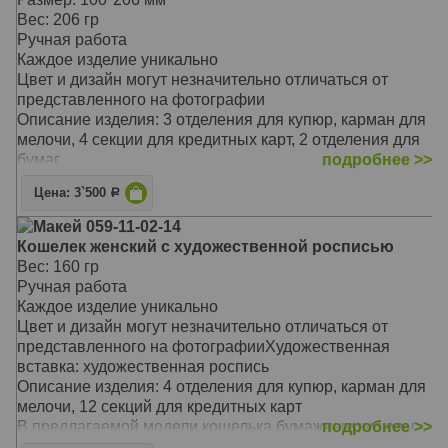
оригинальностью, неповторимым сочетанием цветов и
Вес: 206 гр
фактур
Ручная работа
Он станет замечательным подарком для стильной
Каждое изделие уникально
женщины, выгодно подчеркнет вашу
Цвет и дизайн могут незначительно отличаться от
индивидуальность и стиль
представленного на фотографии
Материал: натуральная кожа
Описание изделия: 3 отделения для купюр, карман для
Цвет: светлый-коричневый
мелочи, 4 секции для кредитных карт, 2 отделения для
Тип: прямой
бумаг
подробнее >>
Размер: 10 х 20,5 мм
В предлагаемой модели портмоне бумажные купюры
Цена: 3`500
Р
не сгибаясь размещаются в трех отделениях
Предусмотрено отделение на молнии для мелочи,
Макей 059-11-02-14
секции для кредитных карт, а также отделения для
Кошелек женский с художественной росписью
мелких бумаг
Вес: 160 гр
Портмоне застегивается на молнию
Ручная работа
Такой незаменимый аксессуар отличается не только
Каждое изделие уникально
своей надежностью и долговечностью
Цвет и дизайн могут незначительно отличаться от
Предлагаемая модель очаровывает своей
представленного на фотографииХудожественная
оригинальностью, неповторимым сочетанием цветов и
вставка: художественная роспись
фактур
Описание изделия: 4 отделения для купюр, карман для
Он станет замечательным подарком для стильной
мелочи, 12 секций для кредитных карт
женщины, выгодно подчеркнет вашу
В предлагаемой модели кошелька бумажные купюры
подробнее >>
индивидуальность и стиль
не сгибаясь размещаются в четырёх отделениях