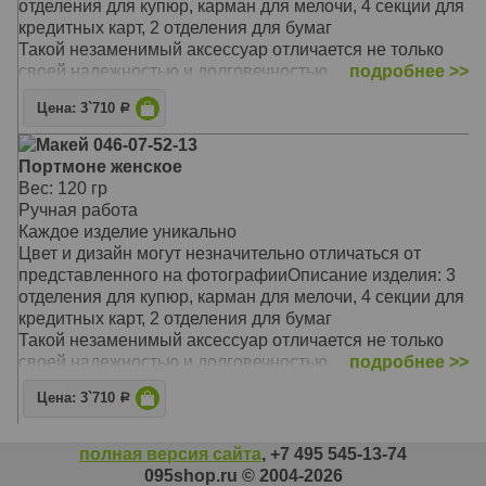
отделения для купюр, карман для мелочи, 4 секции для
индивидуальность и стиль.
кредитных карт, 2 отделения для бумаг
Материал: натуральная кожа
Такой незаменимый аксессуар отличается не только
Цвет: светлый-коричневый
своей надежностью и долговечностью
подробнее >>
Тип: прямой
Предлагаемая модель очаровывает своей
Размер: 17,6 х 8,6 см
Цена: 3`710
Р
оригинальностью, неповторимым сочетанием цветов и
фактур
Макей 046-07-52-13
Он станет замечательным подарком для стильной
Портмоне женское
женщины, выгодно подчеркнет вашу
Вес: 120 гр
индивидуальность и стиль
Ручная работа
Материал: натуральная кожа
Каждое изделие уникально
Цвет: чёрный
Цвет и дизайн могут незначительно отличаться от
Тип: прямой
представленного на фотографииОписание изделия: 3
Размер: 206 x 104 мм
отделения для купюр, карман для мелочи, 4 секции для
кредитных карт, 2 отделения для бумаг
Такой незаменимый аксессуар отличается не только
своей надежностью и долговечностью
подробнее >>
Предлагаемая модель очаровывает своей
Цена: 3`710
Р
оригинальностью, неповторимым сочетанием цветов и
фактур
Он станет замечательным подарком для стильной
полная версия сайта
, +7 495 545-13-74
женщины, выгодно подчеркнет вашу
095shop.ru © 2004-2026