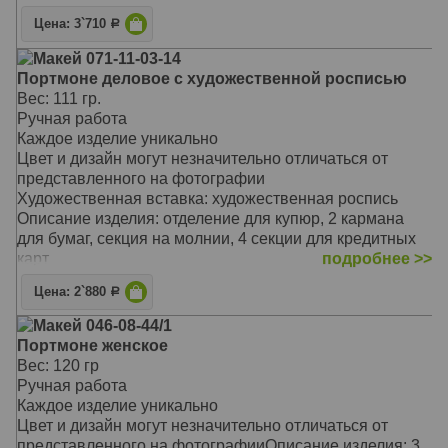
владельца
Предусмотрено отделение на молнии для мелочи,
Материал: натуральная кожа
Цена: 3`710
Р
секции для кредитных карт, а также отделения для
Цвет: чёрный
мелких бумаг.
Макей 071-11-03-14
Тип: прямой
Портмоне застегивается на молнию
Портмоне деловое с художественной росписью
Размер: 9,8 х 17,4 см
Такой незаменимый аксессуар отличается не только
Вес: 111 гр.
своей надежностью и долговечностью
Ручная работа
Предлагаемая модель очаровывает своей
Каждое изделие уникально
оригинальностью, неповторимым сочетанием цветов и
Цвет и дизайн могут незначительно отличаться от
фактур
представленного на фотографии
Он станет замечательным подарком для стильной
Художественная вставка: художественная роспись
женщины, выгодно подчеркнет вашу
Описание изделия: отделение для купюр, 2 кармана
индивидуальность и стиль
для бумаг, секция на молнии, 4 секции для кредитных
Материал: натуральная кожа
карт
подробнее >>
Цвет: красный
Имеет отделение под бумажные купюры, карманы для
Тип: прямой
Цена: 2`880
Р
бумаг, отделение на молнии, секции для кредитных и
Размер: 206 x100 мм
дисконтных карт
Макей 046-08-44/1
Портмоне имеет строгий лаконичный дизайн,
Портмоне женское
прекрасно подойдет успешным деловым людям, кто
Вес: 120 гр
привык принимать быстрые и правильные решения,
Ручная работа
для кого время – деньги. А деньги, как известно,
Каждое изделие уникально
приятно хранить в качественном и надежном
Цвет и дизайн могут незначительно отличаться от
кошельке.
представленного на фотографииОписание изделия: 3