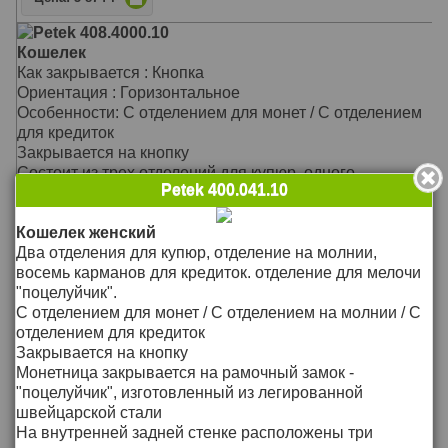
Petek 408.4000.10
Кошелек
Как закрывается : Кнопка
Ориентация : Горизонтальное
Особенности: С отделением для монет / С отделением
для кредиток
Закрывается на кнопку
Состоит из трех отделений для купюр, одного
Petek 400.041.10
внутреннеого кармана, отделения на защелке
На отстегивающейся средней вставке находится
восемь отделений под визитные и кредитные карточки
подробнее >>
Кошелек женский
и два отделения под купюры
Два отделения для купюр, отделение на молнии,
Цена: 10`278
Р
Материал: Натуральная кожа
восемь карманов для кредиток. отделение для мелочи
Цвет: Красный
"поцелуйчик".
Petek 407.000.01
Тип: прямой
С отделением для монет / С отделением на молнии / С
Кошелек женский
Размер: 19,0х10,5 см
отделением для кредиток
Внутри: 4 отделения для купюр, отделение на молнии, 6
Закрывается на кнопку
карманов для кредитных карт, отделение для монет с
Монетница закрывается на рамочный замок -
металлической фурнитурой- "поцелуйчик".
"поцелуйчик", изготовленный из легированной
С отделением для монет / С отделением на молнии / С
швейцарской стали
отделением для кредиток
На внутренней задней стенке расположены три
Материал: Натуральная кожа