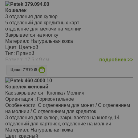
На закрывающемся блоке имеются еще пять
Petek 379.094.00
прорезных карманов для карточек, окошко для
Кошелек
документов из прозрачной прочной сетки и одно
3 отделения для купюр
дополнительное отделение
5 отделений для кредитных карт
Перед монетницей на внешней стороне находятся два
отделение для мелочи на молнии
кармашка для карточек и одно дополнительное
Закрывается на кнопку
отделение для бумаг на всю длину портмоне
Материал: Натуральная кожа
Материал: Натуральная кожа
Цвет: Цветной
Цвет: Чёрный
Тип: Прямой
Тип: прямой
Размер: 17,5 х 9 см
подробнее >>
Размер: 19,0х10,0 см
Цена: 7`970
Р
Petek 460.4000.10
Кошелек женский
Как закрывается : Кнопка / Молния
Ориентация : Горизонтальное
Особенности: С отделением для монет / С отделением
на молнии / С отделением для кредиток
3 отделения для купюр, закрывается на кнопку, 14
отделений для карточек, отделение на молнии
Материал: Натуральная кожа
Цвет: красный