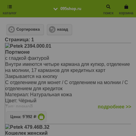
095shop.ru
каталог
поиск
корзина
Сортировка
назад
Cтраница: 1
Petek 2394.000.01
Портмоне
с гладкой фактурой
Внутри имеются четыре кармана для купюр, отделение
на молнии, 17 карманов для кредитных карт
Закрывается на кнопку
С отделением для монет / С отделением на молнии / С
отделением для кредиток
Материал: Натуральная кожа
Цвет: Чёрный
Тип: прямой
подробнее >>
Размер: 10,0х18,0 см
Цена: 9`992
Р
Petek 479.46B.32
Кошелек женский