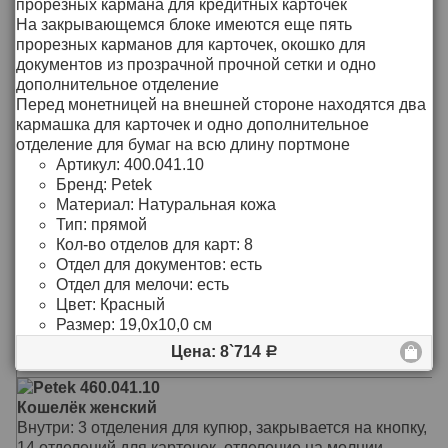
прорезных кармана для кредитных карточек
Цвет: Чёрный
На закрывающемся блоке имеются еще пять
Тип: Прямой
прорезных карманов для карточек, окошко для
Размер: 17,5х10 см
подробнее >>
документов из прозрачной прочной сетки и одно
дополнительное отделение
Цена: 8`376
Р
Перед монетницей на внешней стороне находятся два
Petek 557.4000.10
кармашка для карточек и одно дополнительное
Портмоне мужское
отделение для бумаг на всю длину портмоне
В кошельке 4 отделения для документов и купюр, 1
Артикул:
400.041.10
отделение-сетка для документов, 6 кармашек для
Бренд:
Petek
кредитных карт, один из них - сетка
Материал:
Натуральная кожа
Монетница с клапаном без застежки
Тип:
прямой
Зарывается на клапан с кнопкой
Кол-во отделов для карт:
8
Материал: Натуральная кожа
Отдел для документов:
есть
Цвет: Красный
Отдел для мелочи:
есть
Тип: прямой
Цвет:
Красный
Размер: 10х18 см
подробнее >>
Размер:
19,0х10,0 см
Цена: 8`714
Р
Цена: 7`002
Р
Petek 460.041.10
Кошелёк женский
Внутри: 3 отделения для купюр, закрывается на кнопку,
14 отделений для карточек, отделение на молнии