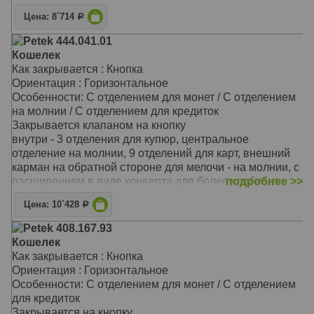
На внутренней задней стенке расположены три
Цена: 8`714
Р
прорезных кармана для кредитных карточек
На закрывающемся блоке имеются еще пять
Petek 444.041.01
прорезных карманов для карточек, окошко для
Кошелек
документов из прозрачной прочной сетки и одно
Как закрывается : Кнопка
дополнительное отделение
Ориентация : Горизонтальное
Перед монетницей на внешней стороне находятся два
Особенности: С отделением для монет / С отделением
кармашка для карточек и одно дополнительное
на молнии / С отделением для кредиток
отделение для бумаг на всю длину портмоне
Закрывается клапаном на кнопку
Материал: Натуральная кожа
внутри - 3 отделения для купюр, центральное
Цвет: Чёрный
отделение на молнии, 9 отделений для карт, внешний
Тип: прямой
карман на обратной стороне для мелочи - на молнии, с
Размер: 19,0х10,0 см
расширением в виде конверта для более удобного
подробнее >>
доступа к монетам
Цена: 10`428
Р
Материал: Натуральная кожа
Цвет: Чёрный
Petek 408.167.93
Тип: прямой
Кошелек
Размер: 19,5x10,5x2,5 см
Как закрывается : Кнопка
Ориентация : Горизонтальное
Особенности: С отделением для монет / С отделением
для кредиток
Закрывается на кнопку