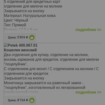
5 отделений для кредитных карт
отделение для мелочи на молнии
Закрывается на кнопку
Материал: Натуральная кожа
Цвет: Чёрный
Тип: Прямой
Размер: 17,5 х 9 см
подробнее >>
Цена: 5`874
Р
Petek 400.067.01
Кошелек женский
Два отделения для купюр, отделение на молнии,
восемь карманов для кредиток. отделение для мелочи
"поцелуйчик".
С отделением для монет / С отделением на молнии / С
отделением для кредиток
Закрывается на кнопку
Монетница закрывается на рамочный замок -
"поцелуйчик", изготовленный из легированной
швейцарской стали
подробнее >>
На внутренней задней стенке расположены три
Цена: 8`714
Р
прорезных кармана для кредитных карточек