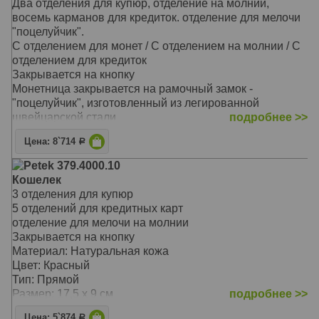
Два отделения для купюр, отделение на молнии,
восемь карманов для кредиток. отделение для мелочи
"поцелуйчик".
С отделением для монет / С отделением на молнии / С
отделением для кредиток
Закрывается на кнопку
Монетница закрывается на рамочный замок -
"поцелуйчик", изготовленный из легированной
швейцарской стали
подробнее >>
На внутренней задней стенке расположены три
Цена: 8`714
Р
прорезных кармана для кредитных карточек
На закрывающемся блоке имеются еще пять
Petek 379.4000.10
прорезных карманов для карточек, окошко для
Кошелек
документов из прозрачной прочной сетки и одно
3 отделения для купюр
дополнительное отделение
5 отделений для кредитных карт
Перед монетницей на внешней стороне находятся два
отделение для мелочи на молнии
кармашка для карточек и одно дополнительное
Закрывается на кнопку
отделение для бумаг на всю длину портмоне
Материал: Натуральная кожа
Материал: Натуральная кожа
Цвет: Красный
Цвет: Бордовый
Тип: Прямой
Тип: прямой
Размер: 17,5 х 9 см
подробнее >>
Размер: 19,0х10,0 см
Цена: 5`874
Р