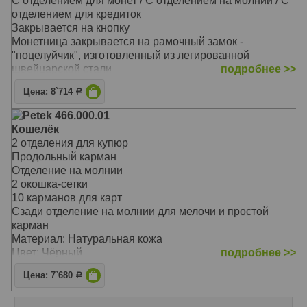
С отделением для монет / С отделением на молнии / С
отделение для бумаг на всю длину портмоне
отделением для кредиток
Материал: Натуральная кожа
Закрывается на кнопку
Цвет: Чёрный
Монетница закрывается на рамочный замок -
Тип: прямой
"поцелуйчик", изготовленный из легированной
Размер: 19,0х10,0 см
швейцарской стали
подробнее >>
На внутренней задней стенке расположены три
Цена: 8`714
Р
прорезных кармана для кредитных карточек
На закрывающемся блоке имеются еще пять
Petek 466.000.01
прорезных карманов для карточек, окошко для
Кошелёк
документов из прозрачной прочной сетки и одно
2 отделения для купюр
дополнительное отделение
Продольный карман
Перед монетницей на внешней стороне находятся два
Отделение на молнии
кармашка для карточек и одно дополнительное
2 окошка-сетки
отделение для бумаг на всю длину портмоне
10 карманов для карт
Материал: Натуральная кожа
Сзади отделение на молнии для мелочи и простой
Цвет: Чёрный
карман
Тип: прямой
Материал: Натуральная кожа
Размер: 19,0х10,0 см
Цвет: Чёрный
подробнее >>
Тип: Прямой
Цена: 7`680
Р
Размер: 19,5х9,5 см