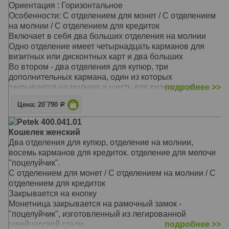
Ориентация : Горизонтальное
Особенности: С отделением для монет / С отделением
на молнии / С отделением для кредиток
Включает в себя два больших отделения на молнии
Одно отделение имеет четырнадцать карманов для
визитных или дисконтных карт и два больших
Во втором - два отделения для купюр, три
дополнительных кармана, один из которых
закрывается на молнию и шесть для визитных карт
подробнее >>
Материал: Натуральная кожа
Цена: 20`790
Р
Цвет: Голубой
Тип: прямой
Petek 400.041.01
Размер: 18,0х9,5х4,0 см
Кошелек женский
Два отделения для купюр, отделение на молнии,
восемь карманов для кредиток. отделение для мелочи
"поцелуйчик".
С отделением для монет / С отделением на молнии / С
отделением для кредиток
Закрывается на кнопку
Монетница закрывается на рамочный замок -
"поцелуйчик", изготовленный из легированной
швейцарской стали
подробнее >>