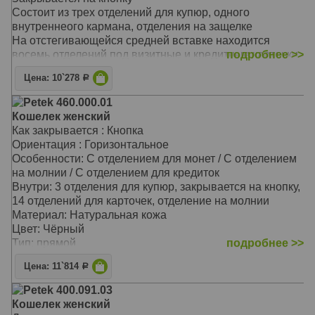
Состоит из трех отделений для купюр, одного
внутреннеого кармана, отделения на защелке
На отстегивающейся средней вставке находится
восемь отделений под визитные и кредитные карточки
подробнее >>
и два отделения под купюры
Цена: 10`278
Р
Материал: Натуральная кожа
Цвет: Зелёный
Petek 460.000.01
Тип: прямой
Кошелек женский
Размер: 19,0х10,5 см
Как закрывается : Кнопка
Ориентация : Горизонтальное
Особенности: С отделением для монет / С отделением
на молнии / С отделением для кредиток
Внутри: 3 отделения для купюр, закрывается на кнопку,
14 отделений для карточек, отделение на молнии
Материал: Натуральная кожа
Цвет: Чёрный
Тип: прямой
подробнее >>
Размер: 18,5х9,0 см
Цена: 11`814
Р
Petek 400.091.03
Кошелек женский