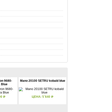
on 9680-
Mano 20100 SETRU kobald blue
a Blue
90
ЦЕНА: 5`640
Р
Р