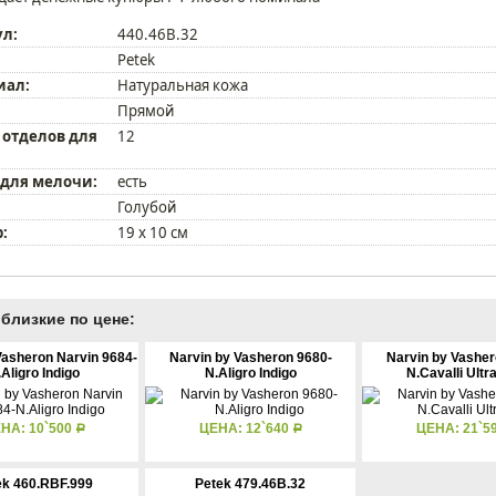
ул:
440.46B.32
Petek
иал:
Натуральная кожа
Прямой
 отделов для
12
 для мелочи:
есть
Голубой
:
19 х 10 см
близкие по цене:
Vasheron Narvin 9684-
Narvin by Vasheron 9680-
Narvin by Vasher
Aligro Indigo
N.Aligro Indigo
N.Cavalli Ultr
НА: 10`500
ЦЕНА: 12`640
ЦЕНА: 21`5
Р
Р
ek 460.RBF.999
Petek 479.46B.32