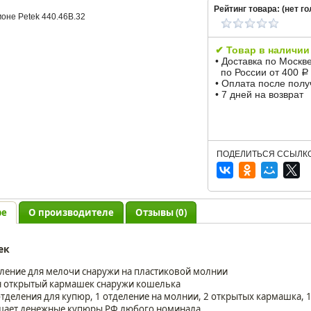
Рейтинг товара: (
нет
го
✔ Товар в наличии
• Доставка по Москв
по России от 400
Р
• Оплата после пол
• 7 дней на возврат
ПОДЕЛИТЬСЯ ССЫЛКО
ре
О производителе
Отзывы (0)
ек
ление для мелочи снаружи на пластиковой молнии
 открытый кармашек снаружи кошелька
отделения для купюр, 1 отделение на молнии, 2 открытых кармашка, 
ает денежные купюры РФ любого номинала