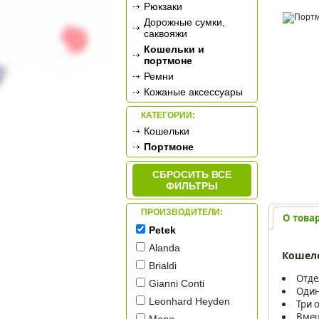
Рюкзаки
Дорожные сумки,
саквояжи
Кошельки и
портмоне
Ремни
Кожаные аксессуары
КАТЕГОРИИ:
Кошельки
Портмоне
СБРОСИТЬ ВСЕ
ФИЛЬТРЫ
ПРОИЗВОДИТЕЛИ:
О това
Petek
Alanda
Кошел
Brialdi
Отде
Gianni Conti
Один
Leonhard Heyden
Три 
Вмещ