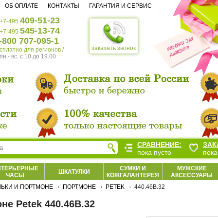
ОБ ОПЛАТЕ
КОНТАКТЫ
ГАРАНТИЯ И СЕРВИС
409-51-23
+7-495
545-13-74
+7-495
-800 707-095-1
заказать звонок
есплатно для регионов /
пн.- вс. c 10 до 19.00
СРАВНЕНИЕ:
ЗАК
пока пусто
пока
НТЕРЬЕРНЫЕ
СУМКИ И
МУЖСКИЕ
ШКАТУЛКИ
ЧАСЫ
КОЖГАЛАНТЕРЕЯ
АКСЕССУАРЫ
ЬКИ И ПОРТМОНЕ
ПОРТМОНЕ
PETEK
440.46B.32
не Petek 440.46B.32