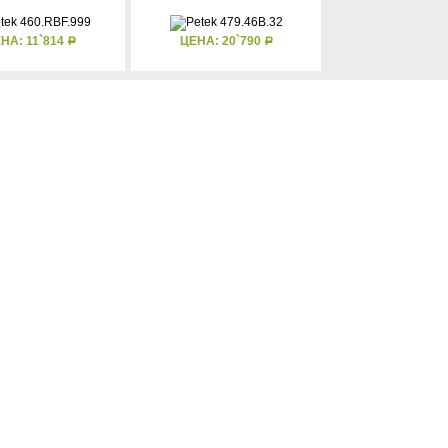
НА: 11`814
ЦЕНА: 20`790
Р
Р