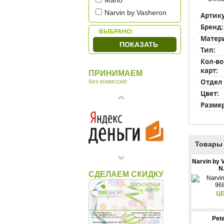
Mano
Narvin by Vasheron
Артик
Pellecon
Бренд:
ВЫБРАНО:
Piquadro
Матер
ПОКАЗАТЬ
Тип:
Sergio Belotti
Кол-во
Tonino Lamborghini
карт:
ПРИНИМАЕМ
Tuscany Leather
Отдел
без комиссии:
Макей
Цвет:
Размер
Товары 
Narvin by 
N.
СДЕЛАЕМ СКИДКУ
ЦЕ
Pet