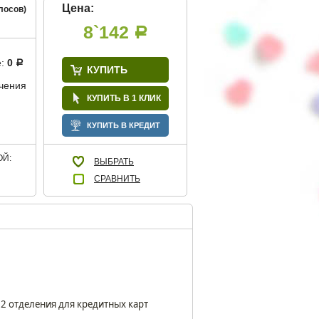
Цена:
лосов)
8`142
Р
е:
0
Р
КУПИТЬ
учения
КУПИТЬ В 1 КЛИК
КУПИТЬ В КРЕДИТ
Й:
ВЫБРАТЬ
СРАВНИТЬ
12 отделения для кредитных карт