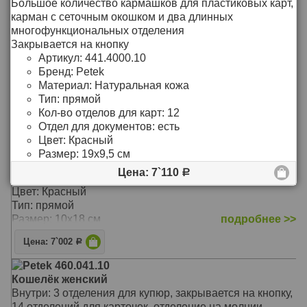
Большое количество кармашков для пластиковых карт,
Цвет: Чёрный
карман с сеточным окошком и два длинных
Тип: Прямой
многофункциональных отделения
Размер: 17,5х10 см
подробнее >>
Закрывается на кнопку
Артикул:
441.4000.10
Цена: 8`376
Р
Бренд:
Petek
Petek 557.4000.10
Материал:
Натуральная кожа
Портмоне мужское
Тип:
прямой
В кошельке 4 отделения для документов и купюр, 1
Кол-во отделов для карт:
12
отделение-сетка для документов, 6 кармашек для
Отдел для документов:
есть
кредитных карт, один из них - сетка
Цвет:
Красный
Монетница с клапаном без застежки
Размер:
19х9,5 см
Зарывается на клапан с кнопкой
Цена: 7`110
Р
Материал: Натуральная кожа
Цвет: Красный
Тип: прямой
Размер: 10х18 см
подробнее >>
Цена: 7`002
Р
Petek 460.041.10
Кошелёк женский
Внутри: 3 отделения для купюр, закрывается на кнопку,
14 отделений для карточек, отделение на молнии