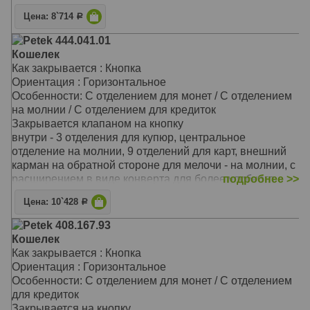
На внутренней задней стенке расположены три
Цена: 8`714
Р
прорезных кармана для кредитных карточек
На закрывающемся блоке имеются еще пять
Petek 444.041.01
прорезных карманов для карточек, окошко для
Кошелек
документов из прозрачной прочной сетки и одно
Как закрывается : Кнопка
дополнительное отделение
Ориентация : Горизонтальное
Перед монетницей на внешней стороне находятся два
Особенности: С отделением для монет / С отделением
кармашка для карточек и одно дополнительное
на молнии / С отделением для кредиток
отделение для бумаг на всю длину портмоне
Закрывается клапаном на кнопку
Материал: Натуральная кожа
внутри - 3 отделения для купюр, центральное
Цвет: Чёрный
отделение на молнии, 9 отделений для карт, внешний
Тип: прямой
карман на обратной стороне для мелочи - на молнии, с
Размер: 19,0х10,0 см
расширением в виде конверта для более удобного
подробнее >>
доступа к монетам
Цена: 10`428
Р
Материал: Натуральная кожа
Цвет: Чёрный
Petek 408.167.93
Тип: прямой
Кошелек
Размер: 19,5x10,5x2,5 см
Как закрывается : Кнопка
Ориентация : Горизонтальное
Особенности: С отделением для монет / С отделением
для кредиток
Закрывается на кнопку