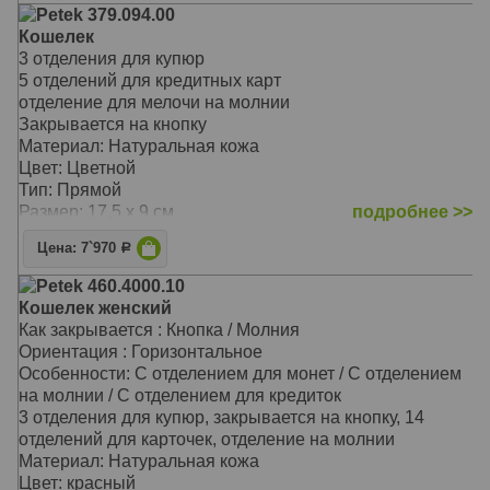
На закрывающемся блоке имеются еще пять
Petek 379.094.00
прорезных карманов для карточек, окошко для
Кошелек
документов из прозрачной прочной сетки и одно
3 отделения для купюр
дополнительное отделение
5 отделений для кредитных карт
Перед монетницей на внешней стороне находятся два
отделение для мелочи на молнии
кармашка для карточек и одно дополнительное
Закрывается на кнопку
отделение для бумаг на всю длину портмоне
Материал: Натуральная кожа
Материал: Натуральная кожа
Цвет: Цветной
Цвет: Чёрный
Тип: Прямой
Тип: прямой
Размер: 17,5 х 9 см
подробнее >>
Размер: 19,0х10,0 см
Цена: 7`970
Р
Petek 460.4000.10
Кошелек женский
Как закрывается : Кнопка / Молния
Ориентация : Горизонтальное
Особенности: С отделением для монет / С отделением
на молнии / С отделением для кредиток
3 отделения для купюр, закрывается на кнопку, 14
отделений для карточек, отделение на молнии
Материал: Натуральная кожа
Цвет: красный