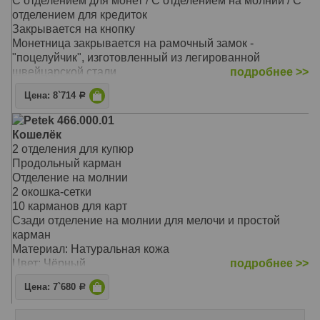
С отделением для монет / С отделением на молнии / С
отделение для бумаг на всю длину портмоне
отделением для кредиток
Материал: Натуральная кожа
Закрывается на кнопку
Цвет: Чёрный
Монетница закрывается на рамочный замок -
Тип: прямой
"поцелуйчик", изготовленный из легированной
Размер: 19,0х10,0 см
швейцарской стали
подробнее >>
На внутренней задней стенке расположены три
Цена: 8`714
Р
прорезных кармана для кредитных карточек
На закрывающемся блоке имеются еще пять
Petek 466.000.01
прорезных карманов для карточек, окошко для
Кошелёк
документов из прозрачной прочной сетки и одно
2 отделения для купюр
дополнительное отделение
Продольный карман
Перед монетницей на внешней стороне находятся два
Отделение на молнии
кармашка для карточек и одно дополнительное
2 окошка-сетки
отделение для бумаг на всю длину портмоне
10 карманов для карт
Материал: Натуральная кожа
Сзади отделение на молнии для мелочи и простой
Цвет: Чёрный
карман
Тип: прямой
Материал: Натуральная кожа
Размер: 19,0х10,0 см
Цвет: Чёрный
подробнее >>
Тип: Прямой
Цена: 7`680
Р
Размер: 19,5х9,5 см