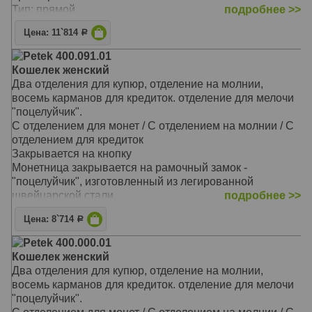
Тип: прямой
подробнее >>
Размер: 18,5х9,0 см
Цена: 11`814
Р
Petek 400.091.01
Кошелек женский
Два отделения для купюр, отделение на молнии,
восемь карманов для кредиток. отделение для мелочи
"поцелуйчик".
С отделением для монет / С отделением на молнии / С
отделением для кредиток
Закрывается на кнопку
Монетница закрывается на рамочный замок -
"поцелуйчик", изготовленный из легированной
швейцарской стали
подробнее >>
На внутренней задней стенке расположены три
Цена: 8`714
Р
прорезных кармана для кредитных карточек
На закрывающемся блоке имеются еще пять
Petek 400.000.01
прорезных карманов для карточек, окошко для
Кошелек женский
документов из прозрачной прочной сетки и одно
Два отделения для купюр, отделение на молнии,
дополнительное отделение
восемь карманов для кредиток. отделение для мелочи
Перед монетницей на внешней стороне находятся два
"поцелуйчик".
кармашка для карточек и одно дополнительное