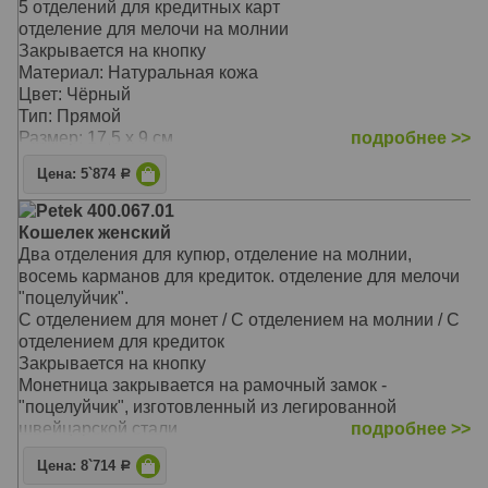
5 отделений для кредитных карт
отделение для мелочи на молнии
Закрывается на кнопку
Материал: Натуральная кожа
Цвет: Чёрный
Тип: Прямой
Размер: 17,5 х 9 см
подробнее >>
Цена: 5`874
Р
Petek 400.067.01
Кошелек женский
Два отделения для купюр, отделение на молнии,
восемь карманов для кредиток. отделение для мелочи
"поцелуйчик".
С отделением для монет / С отделением на молнии / С
отделением для кредиток
Закрывается на кнопку
Монетница закрывается на рамочный замок -
"поцелуйчик", изготовленный из легированной
швейцарской стали
подробнее >>
На внутренней задней стенке расположены три
Цена: 8`714
Р
прорезных кармана для кредитных карточек