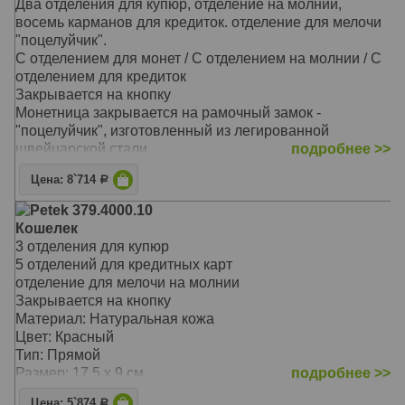
Два отделения для купюр, отделение на молнии,
восемь карманов для кредиток. отделение для мелочи
"поцелуйчик".
С отделением для монет / С отделением на молнии / С
отделением для кредиток
Закрывается на кнопку
Монетница закрывается на рамочный замок -
"поцелуйчик", изготовленный из легированной
швейцарской стали
подробнее >>
На внутренней задней стенке расположены три
Цена: 8`714
Р
прорезных кармана для кредитных карточек
На закрывающемся блоке имеются еще пять
Petek 379.4000.10
прорезных карманов для карточек, окошко для
Кошелек
документов из прозрачной прочной сетки и одно
3 отделения для купюр
дополнительное отделение
5 отделений для кредитных карт
Перед монетницей на внешней стороне находятся два
отделение для мелочи на молнии
кармашка для карточек и одно дополнительное
Закрывается на кнопку
отделение для бумаг на всю длину портмоне
Материал: Натуральная кожа
Материал: Натуральная кожа
Цвет: Красный
Цвет: Бордовый
Тип: Прямой
Тип: прямой
Размер: 17,5 х 9 см
подробнее >>
Размер: 19,0х10,0 см
Цена: 5`874
Р