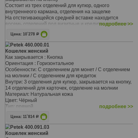
Состоит из трех отделений для купюр, одного
внутреннеого кармана, отделения на защелке
На отстегивающейся средней вставке находится
восемь отделений под визитные и кредитные карточки
подробнее >>
и два отделения под купюры
Цена: 10`278
Р
Материал: Натуральная кожа
Цвет: Зелёный
Petek 460.000.01
Тип: прямой
Кошелек женский
Размер: 19,0х10,5 см
Как закрывается : Кнопка
Ориентация : Горизонтальное
Особенности: С отделением для монет / С отделением
на молнии / С отделением для кредиток
Внутри: 3 отделения для купюр, закрывается на кнопку,
14 отделений для карточек, отделение на молнии
Материал: Натуральная кожа
Цвет: Чёрный
Тип: прямой
подробнее >>
Размер: 18,5х9,0 см
Цена: 11`814
Р
Petek 400.091.03
Кошелек женский