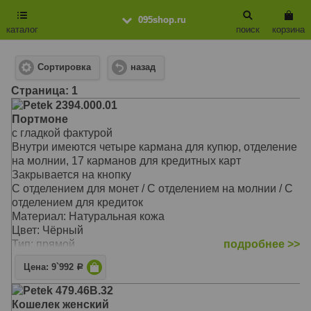
095shop.ru
каталог
поиск
корзина
Сортировка
назад
Cтраница: 1
Petek 2394.000.01
Портмоне
с гладкой фактурой
Внутри имеются четыре кармана для купюр, отделение
на молнии, 17 карманов для кредитных карт
Закрывается на кнопку
С отделением для монет / С отделением на молнии / С
отделением для кредиток
Материал: Натуральная кожа
Цвет: Чёрный
Тип: прямой
подробнее >>
Размер: 10,0х18,0 см
Цена: 9`992
Р
Petek 479.46B.32
Кошелек женский