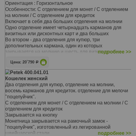
Ориентация : Горизонтальное
Особенности: С отделением для монет / С отделением
на молнии / С отделением для кредиток
Включает в себя два больших отделения на молнии
Одно отделение имеет четырнадцать карманов для
визитных или дисконтных карт и два больших
Во втором - два отделения для купюр, три
дополнительных кармана, один из которых
закрывается на молнию и шесть для визитных карт
подробнее >>
Материал: Натуральная кожа
Цена: 20`790
Р
Цвет: Голубой
Тип: прямой
Petek 400.041.01
Размер: 18,0х9,5х4,0 см
Кошелек женский
Два отделения для купюр, отделение на молнии,
восемь карманов для кредиток. отделение для мелочи
"поцелуйчик".
С отделением для монет / С отделением на молнии / С
отделением для кредиток
Закрывается на кнопку
Монетница закрывается на рамочный замок -
"поцелуйчик", изготовленный из легированной
швейцарской стали
подробнее >>