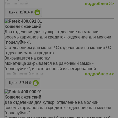
Тип: прямой
подробнее >>
Размер: 18,5х9,0 см
Цена: 11`814
Р
Petek 400.091.01
Кошелек женский
Два отделения для купюр, отделение на молнии,
восемь карманов для кредиток. отделение для мелочи
"поцелуйчик".
С отделением для монет / С отделением на молнии / С
отделением для кредиток
Закрывается на кнопку
Монетница закрывается на рамочный замок -
"поцелуйчик", изготовленный из легированной
швейцарской стали
подробнее >>
На внутренней задней стенке расположены три
Цена: 8`714
Р
прорезных кармана для кредитных карточек
На закрывающемся блоке имеются еще пять
Petek 400.000.01
прорезных карманов для карточек, окошко для
Кошелек женский
документов из прозрачной прочной сетки и одно
Два отделения для купюр, отделение на молнии,
дополнительное отделение
восемь карманов для кредиток. отделение для мелочи
Перед монетницей на внешней стороне находятся два
"поцелуйчик".
кармашка для карточек и одно дополнительное