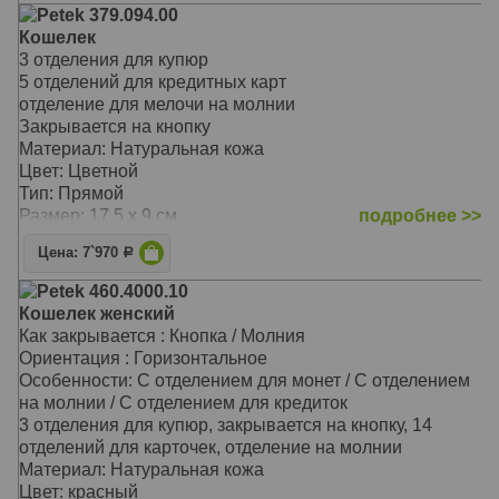
На закрывающемся блоке имеются еще пять
Petek 379.094.00
прорезных карманов для карточек, окошко для
Кошелек
документов из прозрачной прочной сетки и одно
3 отделения для купюр
дополнительное отделение
5 отделений для кредитных карт
Перед монетницей на внешней стороне находятся два
отделение для мелочи на молнии
кармашка для карточек и одно дополнительное
Закрывается на кнопку
отделение для бумаг на всю длину портмоне
Материал: Натуральная кожа
Материал: Натуральная кожа
Цвет: Цветной
Цвет: Чёрный
Тип: Прямой
Тип: прямой
Размер: 17,5 х 9 см
подробнее >>
Размер: 19,0х10,0 см
Цена: 7`970
Р
Petek 460.4000.10
Кошелек женский
Как закрывается : Кнопка / Молния
Ориентация : Горизонтальное
Особенности: С отделением для монет / С отделением
на молнии / С отделением для кредиток
3 отделения для купюр, закрывается на кнопку, 14
отделений для карточек, отделение на молнии
Материал: Натуральная кожа
Цвет: красный