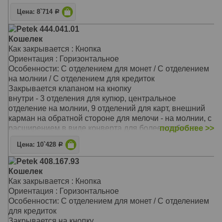
На внутренней задней стенке расположены три
Цена: 8`714
Р
прорезных кармана для кредитных карточек
На закрывающемся блоке имеются еще пять
Petek 444.041.01
прорезных карманов для карточек, окошко для
Кошелек
документов из прозрачной прочной сетки и одно
Как закрывается : Кнопка
дополнительное отделение
Ориентация : Горизонтальное
Перед монетницей на внешней стороне находятся два
Особенности: С отделением для монет / С отделением
кармашка для карточек и одно дополнительное
на молнии / С отделением для кредиток
отделение для бумаг на всю длину портмоне
Закрывается клапаном на кнопку
Материал: Натуральная кожа
внутри - 3 отделения для купюр, центральное
Цвет: Чёрный
отделение на молнии, 9 отделений для карт, внешний
Тип: прямой
карман на обратной стороне для мелочи - на молнии, с
Размер: 19,0х10,0 см
расширением в виде конверта для более удобного
подробнее >>
доступа к монетам
Цена: 10`428
Р
Материал: Натуральная кожа
Цвет: Чёрный
Petek 408.167.93
Тип: прямой
Кошелек
Размер: 19,5x10,5x2,5 см
Как закрывается : Кнопка
Ориентация : Горизонтальное
Особенности: С отделением для монет / С отделением
для кредиток
Закрывается на кнопку