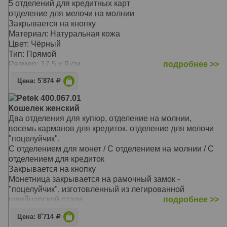
5 отделений для кредитных карт
отделение для мелочи на молнии
Закрывается на кнопку
Материал: Натуральная кожа
Цвет: Чёрный
Тип: Прямой
Размер: 17,5 х 9 см
подробнее >>
Цена: 5`874
Р
Petek 400.067.01
Кошелек женский
Два отделения для купюр, отделение на молнии,
восемь карманов для кредиток. отделение для мелочи
"поцелуйчик".
С отделением для монет / С отделением на молнии / С
отделением для кредиток
Закрывается на кнопку
Монетница закрывается на рамочный замок -
"поцелуйчик", изготовленный из легированной
швейцарской стали
подробнее >>
На внутренней задней стенке расположены три
Цена: 8`714
Р
прорезных кармана для кредитных карточек