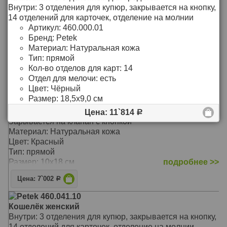
Цвет: Чёрный
Внутри: 3 отделения для купюр, закрывается на кнопку,
Тип: Прямой
14 отделений для карточек, отделение на молнии
Размер: 17,5х10 см
подробнее >>
Артикул:
460.000.01
Бренд:
Petek
Цена: 8`376
Р
Материал:
Натуральная кожа
Тип:
прямой
Petek 557.4000.10
Кол-во отделов для карт:
14
Портмоне мужское
Отдел для мелочи:
есть
В кошельке 4 отделения для документов и купюр, 1
Цвет:
Чёрный
отделение-сетка для документов, 6 кармашек для
Размер:
18,5х9,0 см
кредитных карт, один из них - сетка
Монетница с клапаном без застежки
Цена: 11`814
Р
Зарывается на клапан с кнопкой
Материал: Натуральная кожа
Цвет: Красный
Тип: прямой
Размер: 10х18 см
подробнее >>
Цена: 7`002
Р
Petek 460.041.10
Кошелёк женский
Внутри: 3 отделения для купюр, закрывается на кнопку,
14 отделений для карточек, отделение на молнии