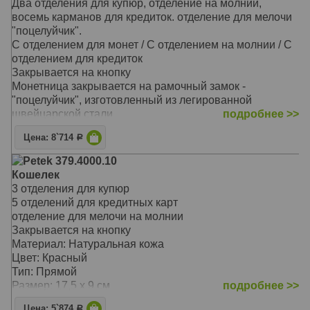
Два отделения для купюр, отделение на молнии,
восемь карманов для кредиток. отделение для мелочи
"поцелуйчик".
С отделением для монет / С отделением на молнии / С
отделением для кредиток
Закрывается на кнопку
Монетница закрывается на рамочный замок -
"поцелуйчик", изготовленный из легированной
швейцарской стали
подробнее >>
На внутренней задней стенке расположены три
Цена: 8`714
Р
прорезных кармана для кредитных карточек
На закрывающемся блоке имеются еще пять
Petek 379.4000.10
прорезных карманов для карточек, окошко для
Кошелек
документов из прозрачной прочной сетки и одно
3 отделения для купюр
дополнительное отделение
5 отделений для кредитных карт
Перед монетницей на внешней стороне находятся два
отделение для мелочи на молнии
кармашка для карточек и одно дополнительное
Закрывается на кнопку
отделение для бумаг на всю длину портмоне
Материал: Натуральная кожа
Материал: Натуральная кожа
Цвет: Красный
Цвет: Бордовый
Тип: Прямой
Тип: прямой
Размер: 17,5 х 9 см
подробнее >>
Размер: 19,0х10,0 см
Цена: 5`874
Р