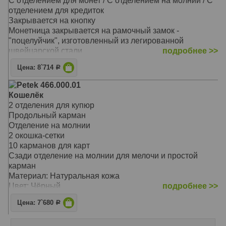
С отделением для монет / С отделением на молнии / С
отделение для бумаг на всю длину портмоне
отделением для кредиток
Материал: Натуральная кожа
Закрывается на кнопку
Цвет: Чёрный
Монетница закрывается на рамочный замок -
Тип: прямой
"поцелуйчик", изготовленный из легированной
Размер: 19,0х10,0 см
швейцарской стали
подробнее >>
На внутренней задней стенке расположены три
Цена: 8`714
Р
прорезных кармана для кредитных карточек
На закрывающемся блоке имеются еще пять
Petek 466.000.01
прорезных карманов для карточек, окошко для
Кошелёк
документов из прозрачной прочной сетки и одно
2 отделения для купюр
дополнительное отделение
Продольный карман
Перед монетницей на внешней стороне находятся два
Отделение на молнии
кармашка для карточек и одно дополнительное
2 окошка-сетки
отделение для бумаг на всю длину портмоне
10 карманов для карт
Материал: Натуральная кожа
Сзади отделение на молнии для мелочи и простой
Цвет: Чёрный
карман
Тип: прямой
Материал: Натуральная кожа
Размер: 19,0х10,0 см
Цвет: Чёрный
подробнее >>
Тип: Прямой
Цена: 7`680
Р
Размер: 19,5х9,5 см