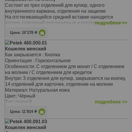
Состоит из трех отделений для купюр, одного
внутреннеого кармана, отделения на защелке
На отстегивающейся средней вставке находится
восемь отделений под визитные и кредитные карточки
подробнее >>
и два отделения под купюры
Цена: 10`278
Р
Материал: Натуральная кожа
Цвет: Зелёный
Petek 460.000.01
Тип: прямой
Кошелек женский
Размер: 19,0х10,5 см
Как закрывается : Кнопка
Ориентация : Горизонтальное
Особенности: С отделением для монет / С отделением
на молнии / С отделением для кредиток
Внутри: 3 отделения для купюр, закрывается на кнопку,
14 отделений для карточек, отделение на молнии
Материал: Натуральная кожа
Цвет: Чёрный
Тип: прямой
подробнее >>
Размер: 18,5х9,0 см
Цена: 11`814
Р
Petek 400.091.03
Кошелек женский