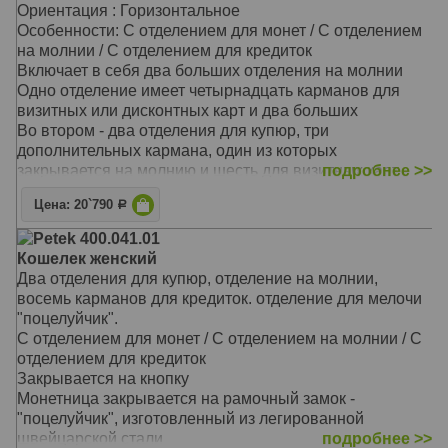
Ориентация : Горизонтальное
Особенности: С отделением для монет / С отделением
на молнии / С отделением для кредиток
Включает в себя два больших отделения на молнии
Одно отделение имеет четырнадцать карманов для
визитных или дисконтных карт и два больших
Во втором - два отделения для купюр, три
дополнительных кармана, один из которых
закрывается на молнию и шесть для визитных карт
подробнее >>
Материал: Натуральная кожа
Цена: 20`790
Р
Цвет: Голубой
Тип: прямой
Petek 400.041.01
Размер: 18,0х9,5х4,0 см
Кошелек женский
Два отделения для купюр, отделение на молнии,
восемь карманов для кредиток. отделение для мелочи
"поцелуйчик".
С отделением для монет / С отделением на молнии / С
отделением для кредиток
Закрывается на кнопку
Монетница закрывается на рамочный замок -
"поцелуйчик", изготовленный из легированной
швейцарской стали
подробнее >>