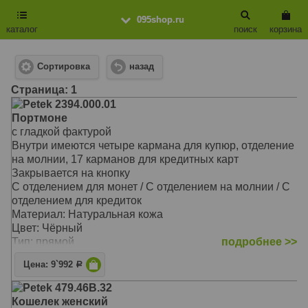
095shop.ru
каталог
поиск
корзина
Сортировка
назад
Cтраница: 1
Petek 2394.000.01
Портмоне
с гладкой фактурой
Внутри имеются четыре кармана для купюр, отделение
на молнии, 17 карманов для кредитных карт
Закрывается на кнопку
С отделением для монет / С отделением на молнии / С
отделением для кредиток
Материал: Натуральная кожа
Цвет: Чёрный
Тип: прямой
подробнее >>
Размер: 10,0х18,0 см
Цена: 9`992
Р
Petek 479.46B.32
Кошелек женский