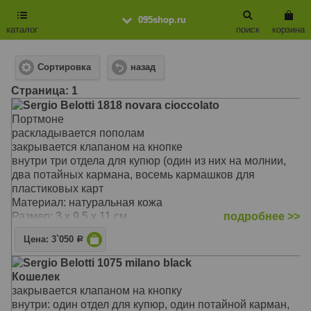
095shop.ru
каталог
поиск
корзина
Сортировка
назад
Cтраница: 1
Sergio Belotti 1818 novara cioccolato
Портмоне
раскладывается пополам
закрывается клапаном на кнопке
внутри три отдела для купюр (один из них на молнии,
два потайных кармана, восемь кармашков для
пластиковых карт
Материал: натуральная кожа
Размер: 3 x 9.5 x 11 см
подробнее >>
Цена: 3`050
Р
Sergio Belotti 1075 milano black
Кошелек
закрывается клапаном на кнопку
внутри: один отдел для купюр, один потайной карман,