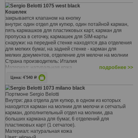
Sergio Belotti 1075 west black
Кошелек
закрывается клапаном на кнопку
внутри: один отдел для купюр, один потайной карман,
пять кармашков для пластиковых карт, карман для
пропуска в сеточку, кармашек для SIM-карты
снаружи: на передней стенке находятся два отделения
для мелких бумаг, на задней стенке - карман для
мелких документов, отделение для мелочи на молнии
Страна производитель: Италия
Материал: натуральная кожа
подробнее >>
Цвет: чёрный
Цена: 4`540
Р
Тип: прямой
Размер: 17.5 x 9 x 1.5 см
Sergio Belotti 1073 milano black
Портмоне Sergio Belotti
Внутри: два отдела для купюр, в одном из которых
находится карман на молнии для мелочи и сетчатый
карман, дополнительный отдел на молнии, два
больших кармана для бумаг, 6 отделений для
пластиковых карт (1 сетчатое).
Материал: натуральная кожа
Цвет: чёрный