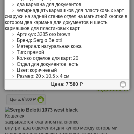
шесть кармашков для пластиковых карт (один из
два кармана для документов
которых сетчатый)
подробнее >>
четырнадцать кармашков для пластиковых карт
кармашек для sim карты
снаружи на задней стенке отдел на магнитной кнопке в
Цена: 4`250
Р
снаружи на задней стенке карман для документов
котором два кармана для документов и шесть
Материал: натуральная кожа
кармашков для пластиковых карт
Sergio Belotti 1164 milano black
Цвет: чёрный
Артикул:
3285 oro brown
Кошелек
Тип: прямой
Бренд:
Sergio Belotti
закрывается клапаном на кнопку
Размер: 18 x 9.5 x 3 см
Материал:
натуральная кожа
внутри:
Тип:
прямой
три отдела для купюр
Кол-во отделов для карт:
20
кармашек для sim-карты
Отдел для документов:
есть
двойное отделение для мелочи, закрывается на
Цвет:
коричневый
классический замок
Размер:
20 x 10.5 x 4 см
два кармашка для документов
десять кармашков для пластиковых карт, один из
Цена: 7`580
Р
которых в сеточку
подробнее >>
снаружи на задней стенке карман для документов на
Цена: 6`800
Р
молнии
Материал: натуральная кожа
Sergio Belotti 1073 west black
Цвет: чёрный
Кошелек
Тип: прямой
закрывается клапаном на кнопке
Размер: 3 x 10 x 18 см
внутри: два отделения для купюр между которыми
отделение для мелочи на молнии, карман для