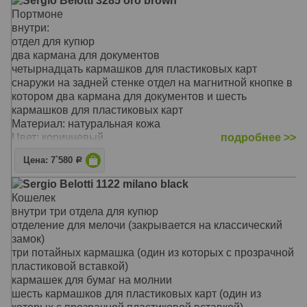
Sergio Belotti 3285 oro brown
Портмоне
внутри:
отдел для купюр
два кармана для документов
четырнадцать кармашков для пластиковых карт
снаружи на задней стенке отдел на магнитной кнопке в
котором два кармана для документов и шесть
кармашков для пластиковых карт
Материал: натуральная кожа
Цвет: коричневый
подробнее >>
Тип: прямой
Цена: 7`580
Р
Размер: 20 x 10.5 x 4 см
Sergio Belotti 1122 milano black
Кошелек
внутри три отдела для купюр
отделение для мелочи (закрывается на классический
замок)
три потайных кармашка (один из которых с прозрачной
пластиковой вставкой)
кармашек для бумаг на молнии
шесть кармашков для пластиковых карт (один из