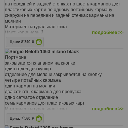
на передней и задней стенках по шесть карманов для
пластиковых карт и по одному потайному карману
снаружи на передней и задней стенках карманы на
молнии
Материал: натуральная кожа
Цвет: коричневый
подробнее >>
Тип: прямой
Цена: 8`340
Р
Размер: 23 x 12 x 4 см
Sergio Belotti 1463 milano black
Портмоне
закрывается клапаном на кнопке
один отдел для купюр
отделение для мелочи закрывается на кнопку
четыре потайных кармана
один карман на молнии
два сетчатых кармана для пропуска
одно сетчатое отделение
семь карманов для пластиковых карт
Материал: натуральная кожа
подробнее >>
Цвет: чёрный
Цена: 7`560
Р
Тип: в одно сложение
Размер: 18 x 10 x 3 см