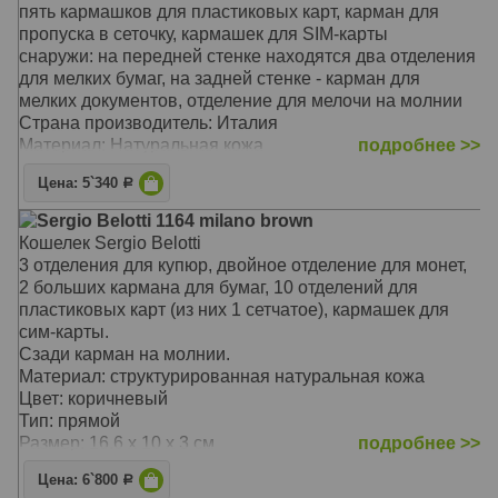
пять кармашков для пластиковых карт, карман для
пропуска в сеточку, кармашек для SIM-карты
снаружи: на передней стенке находятся два отделения
для мелких бумаг, на задней стенке - карман для
мелких документов, отделение для мелочи на молнии
Страна производитель: Италия
Материал: Натуральная кожа
подробнее >>
Размер: 17.5 x 9 x 1.5 см
Цена: 5`340
Р
Sergio Belotti 1164 milano brown
Кошелек Sergio Belotti
3 отделения для купюр, двойное отделение для монет,
2 больших кармана для бумаг, 10 отделений для
пластиковых карт (из них 1 сетчатое), кармашек для
сим-карты.
Сзади карман на молнии.
Материал: структурированная натуральная кожа
Цвет: коричневый
Тип: прямой
Размер: 16.6 x 10 x 3 см
подробнее >>
Цена: 6`800
Р