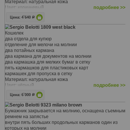
Материал: натуральная кожа
Цвет: коричневый
подробнее >>
Тип: прямой
Цена: 4`640
Р
Размер: 3 x 18 x 10 см
Sergio Belotti 1809 west black
Кошелек
два отдела для купюр
отделение для мелочи на молнии
два потайных кармана
два кармана для документов на молнии
два кармашка для мелких бумаг в сетку
пять кармашков для пластиковых карт
кармашек для пропуска в сетку
Материал: натуральная кожа
Цвет: чёрный
подробнее >>
Тип: прямой
Цена: 6`000
Р
Размер: 2 x 10 x 18.5 см
Sergio Belotti 9323 milano brown
Бумажник закрывается на молнию, оснащена съемным
ремнем на запястье
внутри пять больших продольных карманов один из
которых на молнии