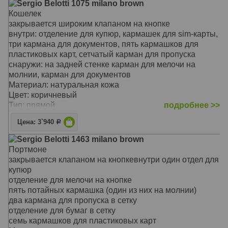
Sergio Belotti 1075 milano brown
Кошелек
закрывается широким клапаном на кнопке
внутри: отделение для купюр, кармашек для sim-карты,
три кармана для документов, пять кармашков для
пластиковых карт, сетчатый карман для пропуска
снаружи: на задней стенке карман для мелочи на
молнии, карман для документов
Материал: натуральная кожа
Цвет: коричневый
Тип: прямой
подробнее >>
Размер: 18.5 x 9.5 x 2.5 см
Цена: 3`940
Р
Sergio Belotti 1463 milano brown
Портмоне
закрывается клапаном на кнопкевнутри один отдел для
купюр
отделение для мелочи на кнопке
пять потайных кармашка (один из них на молнии)
два кармана для пропуска в сетку
отделение для бумаг в сетку
семь кармашков для пластиковых карт