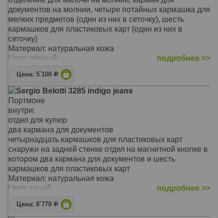
документов на молнии, четыре потайных кармашка для
мелких предметов (один из них в сеточку), шесть
кармашков для пластиковых карт (один из них в
сеточку)
Материал: натуральная кожа
Цвет: чёрный
подробнее >>
Тип: прямой
Цена: 5`100
Р
Размер: 17 x 9.5 x 3 см
Sergio Belotti 3285 indigo jeans
Портмоне
внутри:
отдел для купюр
два кармана для документов
четырнадцать кармашков для пластиковых карт
снаружи на задней стенке отдел на магнитной кнопке в
котором два кармана для документов и шесть
кармашков для пластиковых карт
Материал: натуральная кожа
Цвет: синий
подробнее >>
Тип: прямой
Цена: 8`770
Р
Размер: 20 x 10.5 x 3 см