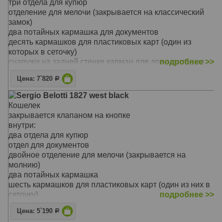
три отдела для купюр
отделение для мелочи (закрывается на классический
замок)
два потайных кармашка для документов
десять кармашков для пластиковых карт (один из
которых в сеточку)
снаружи на задней стенке карман для документов на
подробнее >>
молнии
Цена: 7`820
Р
Материал: натуральная кожа
Цвет: чёрный
Sergio Belotti 1827 west black
Тип: прямой
Кошелек
Размер: 18.5 x 10 x 3 см
закрывается клапаном на кнопке
внутри:
два отдела для купюр
отдел для документов
двойное отделение для мелочи (закрывается на
молнию)
два потайных кармашка
шесть кармашков для пластиковых карт (один из них в
сеточку)
подробнее >>
снаружи на задней стенке карман на молнии
Цена: 5`190
Р
Материал: натуральная кожа