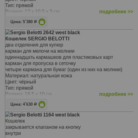
Тип: прямой
Размер: 17 x 10.5 x 3 см
подробнее >>
Цена: 5`380
Р
Sergio Belotti 2642 west black
Кошелек SERGIO BELOTTI
два отделения для купюр
карман для мелочи на молнии
одиннадцать кармашков для пластиковых карт
карман для пропуска в сеточку
четыре кармана для бумаг (один из них на молнии)
Материал: натуральная кожа
Цвет: чёрный
Тип: прямой
Размер: 18.5 x 10 см
подробнее >>
Цена: 4`630
Р
Sergio Belotti 1164 west black
Кошелек
закрывается клапаном на кнопку
внутри