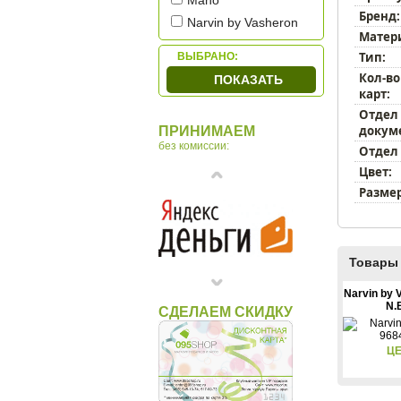
Mano
Бренд:
Narvin by Vasheron
Матер
Pellecon
Тип:
ВЫБРАНО:
Petek
Кол-во
ПОКАЗАТЬ
Piquadro
карт:
Sergio Belotti
Отдел
докум
ПРИНИМАЕМ
Tonino Lamborghini
без комиссии:
Отдел
Макей
Цвет:
Размер
Товары 
Narvin by 
N.
СДЕЛАЕМ СКИДКУ
ЦЕ