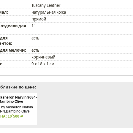
Tuscany Leather
иал:
натуральная кожа
прямой
 отделов для
11
 для
есть
ентов:
 для мелочи:
есть
коричневый
:
9 x 18 x 1 см
близкие по цене:
Vasheron Narvin 9684-
Bambino Olive
НА: 10`500
Р