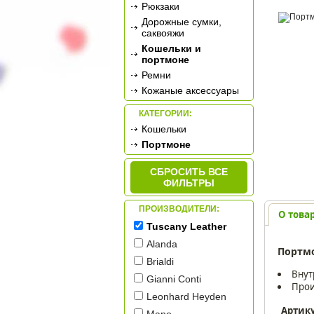
Рюкзаки
Дорожные сумки,
саквояжи
Кошельки и
портмоне
Ремни
Кожаные аксессуары
КАТЕГОРИИ:
Кошельки
Портмоне
СБРОСИТЬ ВСЕ
ФИЛЬТРЫ
ПРОИЗВОДИТЕЛИ:
О това
Tuscany Leather
Alanda
Портм
Brialdi
Внут
Gianni Conti
Прои
Leonhard Heyden
Артик