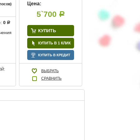
Цена:
лосов)
5`700
Р
е:
0
Р
КУПИТЬ
учения
КУПИТЬ В 1 КЛИК
КУПИТЬ В КРЕДИТ
Й:
ВЫБРАТЬ
СРАВНИТЬ