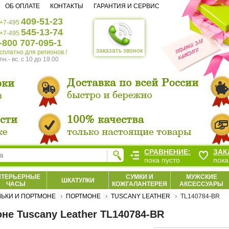
ОБ ОПЛАТЕ
КОНТАКТЫ
ГАРАНТИЯ И СЕРВИС
409-51-23
+7-495
545-13-74
+7-495
-800 707-095-1
заказать звонок
есплатно для регионов /
пн.- вс. c 10 до 19.00
СРАВНЕНИЕ:
ЗАК
пока пусто
пока
НТЕРЬЕРНЫЕ
СУМКИ И
МУЖСКИЕ
ШКАТУЛКИ
ЧАСЫ
КОЖГАЛАНТЕРЕЯ
АКСЕССУАРЫ
ЬКИ И ПОРТМОНЕ
ПОРТМОНЕ
TUSCANY LEATHER
TL140784-BR
не Tuscany Leather TL140784-BR