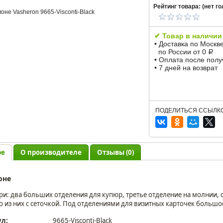
Рейтинг товара: (
нет
го
✔ Товар в наличии
• Доставка по Москв
по России от 0
Р
• Оплата после пол
• 7 дней на возврат
ПОДЕЛИТЬСЯ ССЫЛКО
ре
О производителе
Отзывы (0)
оне
ри: два больших отделения для купюр, третье отделение на молнии, 
о из них с сеточкой. Под отделениями для визитных карточек большо
ул:
9665-Visconti-Black