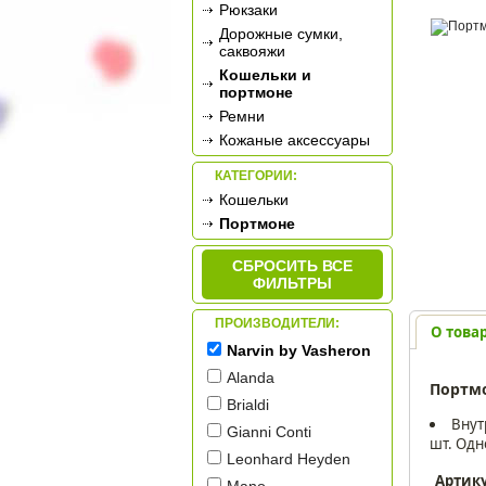
Рюкзаки
Дорожные сумки,
саквояжи
Кошельки и
портмоне
Ремни
Кожаные аксессуары
КАТЕГОРИИ:
Кошельки
Портмоне
СБРОСИТЬ ВСЕ
ФИЛЬТРЫ
ПРОИЗВОДИТЕЛИ:
О това
Narvin by Vasheron
Alanda
Портм
Brialdi
Внут
Gianni Conti
шт. Одн
Leonhard Heyden
Артик