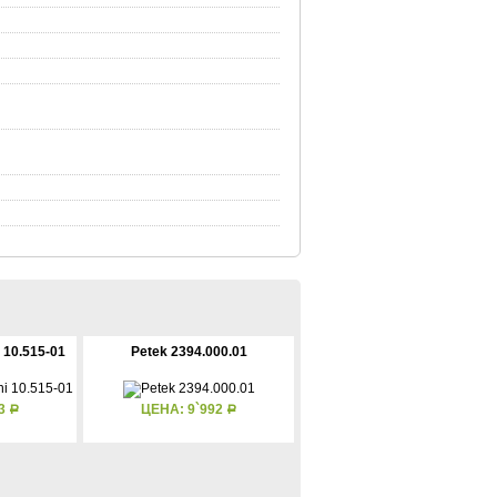
 10.515-01
Petek 2394.000.01
23
ЦЕНА: 9`992
Р
Р