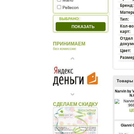
Mano
Бренд:
Pellecon
Матер
Petek
Тип:
ВЫБРАНО:
Piquadro
Кол-во
ПОКАЗАТЬ
Sergio Belotti
карт:
Tonino Lamborghini
Отдел
докум
ПРИНИМАЕМ
Tuscany Leather
без комиссии:
Цвет:
Макей
Размер
Товары 
Narvin by 
N.
СДЕЛАЕМ СКИДКУ
ЦЕ
Gianni 