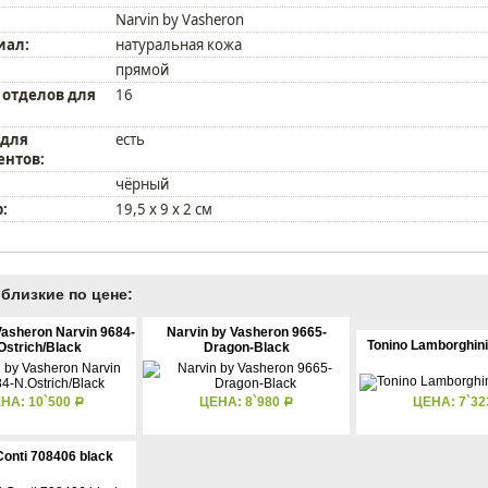
Narvin by Vasheron
иал:
натуральная кожа
прямой
 отделов для
16
 для
есть
ентов:
чёрный
:
19,5 х 9 х 2 см
близкие по цене:
Vasheron Narvin 9684-
Narvin by Vasheron 9665-
Tonino Lamborghini
Ostrich/Black
Dragon-Black
НА: 10`500
ЦЕНА: 8`980
ЦЕНА: 7`3
Р
Р
Conti 708406 black