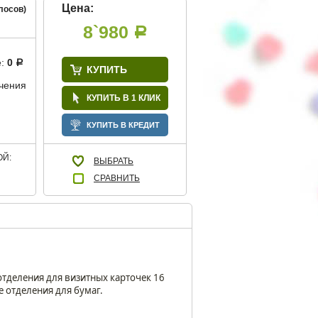
Цена:
лосов)
8`980
Р
е:
0
Р
КУПИТЬ
учения
КУПИТЬ В 1 КЛИК
КУПИТЬ В КРЕДИТ
Й:
ВЫБРАТЬ
СРАВНИТЬ
отделения для визитных карточек 16
е отделения для бумаг.