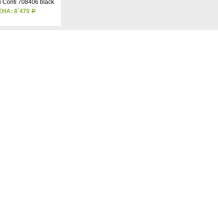
ЕНА: 8`470
Р