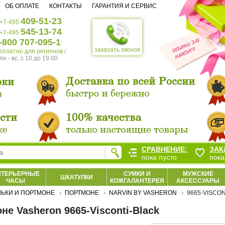
ОБ ОПЛАТЕ
КОНТАКТЫ
ГАРАНТИЯ И СЕРВИС
409-51-23
+7-495
545-13-74
+7-495
-800 707-095-1
заказать звонок
есплатно для регионов /
пн.- вс. c 10 до 19.00
СРАВНЕНИЕ:
ЗАК
пока пусто
пока
НТЕРЬЕРНЫЕ
СУМКИ И
МУЖСКИЕ
ШКАТУЛКИ
ЧАСЫ
КОЖГАЛАНТЕРЕЯ
АКСЕССУАРЫ
ЬКИ И ПОРТМОНЕ
ПОРТМОНЕ
NARVIN BY VASHERON
9665-VISCO
не Vasheron 9665-Visconti-Black