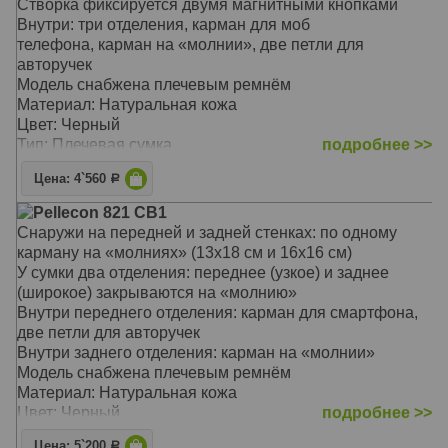
Створка фиксируется двумя магнитными кнопками
Внутри: три отделения, карман для моб
телефона, карман на «молнии», две петли для
авторучек
Модель снабжена плечевым ремнём
Материал: Натуральная кожа
Цвет: Черный
Тип: Плечевая сумка
подробнее >>
Размер: 22х26х5 см
Цена: 4`560
Р
Pellecon 821 СВ1
Снаружи на передней и задней стенках: по одному
карману на «молниях» (13х18 см и 16х16 см)
У сумки два отделения: переднее (узкое) и заднее
(широкое) закрываются на «молнию»
Внутри переднего отделения: карман для смартфона,
две петли для авторучек
Внутри заднего отделения: карман на «молнии»
Модель снабжена плечевым ремнём
Материал: Натуральная кожа
Цвет: Черный
подробнее >>
Тип: Плечевая сумка
Цена: 5`200
Р