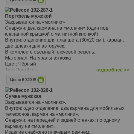
Pellecon 102-287-1
Портфель мужской
Закрывается на «молнию»
Снаружи: два кармана на «молнии» (один под
клапанной крышкой с магнитной кнопкой)
Внутри: отделение для планшета (30х20 см.), карман,
две шлевки для авторучек.
В комплекте съемный плечевой ремень.
Материал: Натуральная кожа
Цвет: Чёрный
Тип: Портфель
подробнее >>
Размер: 38х26х7 см
Цена: 6`320
Р
Pellecon 102-826-1
Сумка мужская
Закрывается на «молнию».
Внутри: одно отделение, два кармана для мобильных
телефонов, карман на «молнии».
Снаружи, на передней и задней стенках: по одному
карману на «молнии».
Изделие снабжено плечевым ремнём.