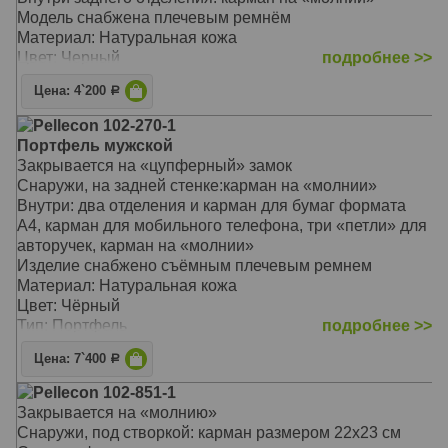
Модель снабжена плечевым ремнём
Материал: Натуральная кожа
Цвет: Черный
подробнее >>
Тип: Плечевая сумка
Цена: 4`200
Р
Размер: 19х24,5х7,5 см
Pellecon 102-270-1
Портфель мужской
Закрывается на «цупферный» замок
Снаружи, на задней стенке:карман на «молнии»
Внутри: два отделения и карман для бумаг формата
А4, карман для мобильного телефона, три «петли» для
авторучек, карман на «молнии»
Изделие снабжено съёмным плечевым ремнем
Материал: Натуральная кожа
Цвет: Чёрный
Тип: Портфель
подробнее >>
Размер: 40х29х9,5 см
Цена: 7`400
Р
Pellecon 102-851-1
Закрывается на «молнию»
Снаружи, под створкой: карман размером 22х23 см