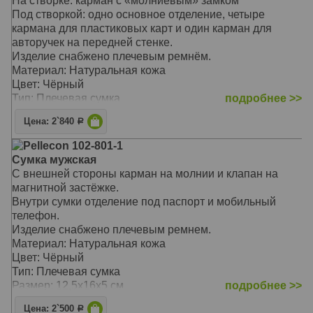
На створке: карман с «молниевым» замком
Под створкой: одно основное отделение, четыре
кармана для пластиковых карт и один карман для
авторучек на передней стенке.
Изделие снабжено плечевым ремнём.
Материал: Натуральная кожа
Цвет: Чёрный
Тип: Плечевая сумка
подробнее >>
Размер: 21х24,5х1 см
Цена: 2`840
Р
Pellecon 102-801-1
Сумка мужская
С внешней стороны карман на молнии и клапан на
магнитной застёжке.
Внутри сумки отделение под паспорт и мобильный
телефон.
Изделие снабжено плечевым ремнем.
Материал: Натуральная кожа
Цвет: Чёрный
Тип: Плечевая сумка
Размер: 12,5х16х5 см
подробнее >>
Цена: 2`500
Р