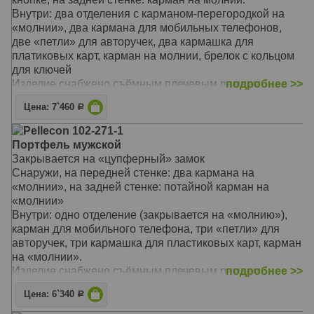
Внутри: два отделения с карманом-перегородкой на
«молнии», два кармана для мобильных телефонов,
две «петли» для авторучек, два кармашка для
платиковых карт, карман на молнии, брелок с кольцом
для ключей
Изделие снабжено съёмным плечевым ремнем
подробнее >>
Материал: Натуральная кожа
Цена: 7`460
Р
Размер: 35х25х6,5 см
Pellecon 102-271-1
Портфель мужской
Закрывается на «цупферный» замок
Снаружи, на передней стенке: два кармана на
«молнии», на задней стенке: потайной карман на
«молнии»
Внутри: одно отделение (закрывается на «молнию»),
карман для мобильного телефона, три «петли» для
авторучек, три кармашка для пластиковых карт, карман
на «молнии».
Изделие снабжено съёмным плечевым ремнем.
подробнее >>
Сумка имеет наружную «молнию» для увеличения
Цена: 6`340
Р
объёма.
Материал: Натуральная кожа