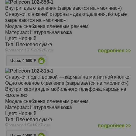
Pellecon 102-856-1
Размер: 28х33х5,5-10 см
Внутри: два отделения (закрываются на «молнию»)
Снаружи, с нижней стороны - два отделения, которые
закрываются на «молнию»
Модель снабжена плечевым ремнём
Материал: Натуральная кожа
Цвет: Черный
Тип: Плечевая сумка
Размер: 17,5х22х5 см
подробнее >>
Цена: 4`600
Р
Pellecon 102-815-1
Снаружи, под створкой — карман на магнитной кнопке
Одно основное отделение (закрывается на «молнию»)
Внутри: карман для мобильного телефона, карман на
«молнии»
Модель снабжена плечевым ремнем
Материал: Натуральная кожа
Цвет: Черный
Тип: Плечевая сумка
Размер: 15х18х7 см
подробнее >>
Цена: 2`490
Р