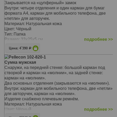
Закрывается на «цупферный» замок
Внутри: четыре отделения и один карман для бумаг
формата А4, карман для мобильного телефона, две
«петли» для авторучек.
Материал: Натуральная кожа
Цвет: Чёрный
Тип: Папка
Размер: 33х25х5 см
подробнее >>
Цена: 4`390
Р
Pellecon 102-820-1
Сумка мужская
Снаружи, на передней стенке: большой карман под
створкой и карман на «молнии», на задней стенке:
карман на «молнии».
Два основных отделения (закрываются на «молнии»).
Внутри: карман для мобильного телефона, две «петли»
для авторучек, карман на «молнии».
Изделие снабжено плечевым ремнём.
Материал: Натуральная кожа
Цвет: Чёрный
подробнее >>
Тип: Плечевая сумка