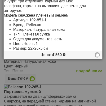
Внутри: три отделения, карман для моб
Тип: Портфель
телефона, карман на «молнии», две петли для
Размер: 36,5х27х6 см
подробнее >>
авторучек
Модель снабжена плечевым ремнём
Цена: 6`950
Р
Артикул:
102-851-1
Pellecon 102-112-1
Бренд:
Pellecon
Папка
Материал:
Натуральная кожа
Закрывается на «молнию» двумя бегунками по трём
Тип:
Плечевая сумка
сторонам.
Отдел для документов:
есть
Внутри: два больших кармана для бумаг формата А4,
Цвет:
Черный
два кармана на «молниях» общего назначения, пять
Размер:
22х26х5 см
кармашков для пластиковых карт, три петли для
Цена: 4`560
Р
авторучек, прозрачный кармашек для фотографии
Материал: Натуральная кожа
Цвет: Чёрный
Тип: Папка
подробнее >>
Размер: 35,5х27х5 см
Цена: 5`640
Р
Pellecon 102-265-1
Портфель мужской
Закрывается на два «цупферных» замка
Снаружи, на передней стенке: карман на магнитной
кнопке, на задней стенке: карман на молнии.