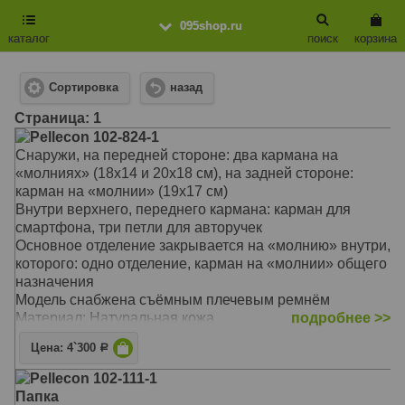
095shop.ru
каталог
поиск
корзина
Сортировка
назад
Cтраница: 1
Pellecon 102-824-1
Снаружи, на передней стороне: два кармана на
«молниях» (18х14 и 20х18 см), на задней стороне:
карман на «молнии» (19х17 см)
Внутри верхнего, переднего кармана: карман для
смартфона, три петли для авторучек
Основное отделение закрывается на «молнию» внутри,
которого: одно отделение, карман на «молнии» общего
назначения
Модель снабжена съёмным плечевым ремнём
Материал: Натуральная кожа
подробнее >>
Цвет: Черный
Цена: 4`300
Р
Тип: Плечевая сумка
Размер: 20х24,5х9 см
Pellecon 102-111-1
Папка