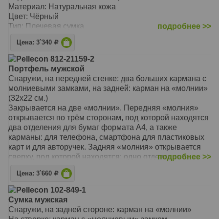
Материал: Натуральная кожа
Цвет: Чёрный
Тип: Плечевая сумка
подробнее >>
Размер: 21х26х1 см
Цена: 3`340
Р
Pellecon 812-21159-2
Портфель мужской
Снаружи, на передней стенке: два больших кармана с
молниевыми замками, на задней: карман на «молнии»
(32х22 см.)
Закрывается на две «молнии». Передняя «молния»
открывается по трём сторонам, под которой находятся
два отделения для бумаг формата А4, а также
карманы: для телефона, смартфона для пластиковых
карт и для авторучек. Задняя «молния» открывается
сверху, под которой находятся: одно отделение с
подробнее >>
большим карманом на «молнии» и карманом для
Цена: 3`660
Р
нетбука.
В комплекте: съёмный плечевой ремень
Pellecon 102-849-1
Материал: Искусственная кожа
Сумка мужская
Размер: 37х30х8 см
Снаружи, на задней стороне: карман на «молнии»