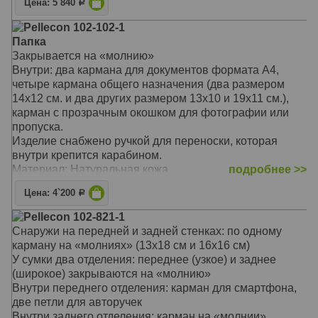
Цена: 5`840
Р
Размер: 23х28,5х8 см
Pellecon 102-102-1
Папка
Закрывается на «молнию»
Внутри: два кармана для документов формата А4,
четыре кармана общего назначения (два размером
14х12 см. и два других размером 13х10 и 19х11 см.),
карман с прозрачным окошком для фотографии или
пропуска.
Изделие снабжено ручкой для переноски, которая
внутри крепится карабином.
Материал: Натуральная кожа
подробнее >>
Цвет: Чёрный
Цена: 4`200
Р
Тип: Папка
Размер: 36,5х26х3 см
Pellecon 102-821-1
Снаружи на передней и задней стенках: по одному
карману на «молниях» (13х18 см и 16х16 см)
У сумки два отделения: переднее (узкое) и заднее
(широкое) закрываются на «молнию»
Внутри переднего отделения: карман для смартфона,
две петли для авторучек
Внутри заднего отделения: карман на «молнии»