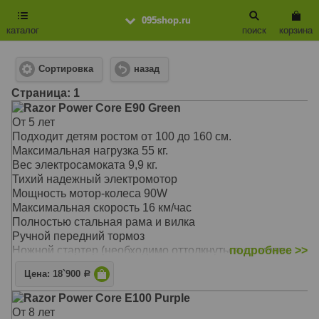
095shop.ru
каталог
поиск
корзина
Сортировка
назад
Cтраница: 1
Razor Power Core E90 Green
От 5 лет
Подходит детям ростом от 100 до 160 см.
Максимальная нагрузка 55 кг.
Вес электросамоката 9,9 кг.
Тихий надежный электромотор
Мощность мотор-колеса 90W
Максимальная скорость 16 км/час
Полностью стальная рама и вилка
Ручной передний тормоз
Ножной стартер (необходимо оттолкнуться от земли
подробнее >>
для начала движения)
Цена: 18`900
Р
Уретановое переднее колесо диаметром 140 мм.
Боковая опорная стойка (подножка)
Razor Power Core E100 Purple
Кнопочная ручка акселератора (газ с кнопки)
От 8 лет