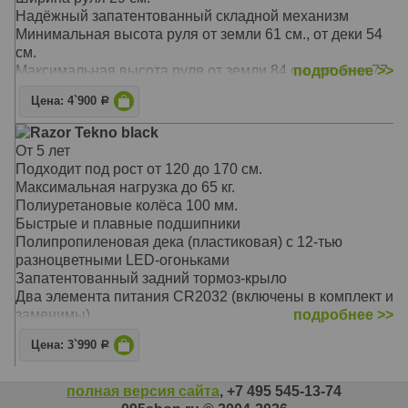
Надёжный запатентованный складной механизм
Минимальная высота руля от земли 61 см., от деки 54
см.
Максимальная высота руля от земли 84 см., от деки 77
подробнее >>
см.
Цена: 4`900
Р
Ширина платформы для ног (деки) 9,5 см.
"Полезная" длина деки 31 см., общая длина деки 69 см.
Razor Tekno black
Дорожный просвет (клиренс) 5 см.
От 5 лет
Сборка не требуется
Подходит под рост от 120 до 170 см.
Габариты упаковки: 63,5x11x21 см
Максимальная нагрузка до 65 кг.
Вес упаковки: 3 кг
Полиуретановые колёса 100 мм.
Быстрые и плавные подшипники
Полипропиленовая дека (пластиковая) с 12-тью
разноцветными LED-огоньками
Запатентованный задний тормоз-крыло
Два элемента питания CR2032 (включены в комплект и
заменимы)
подробнее >>
Руль и дека выполнены из высокачественной стали
Цена: 3`990
Р
Мягкие ручки из вспененого паралона
Ширина руля 29 см.
Фиксированная высота руля от деки 75 см., от земли
полная версия сайта
, +7 495 545-13-74
82 см.