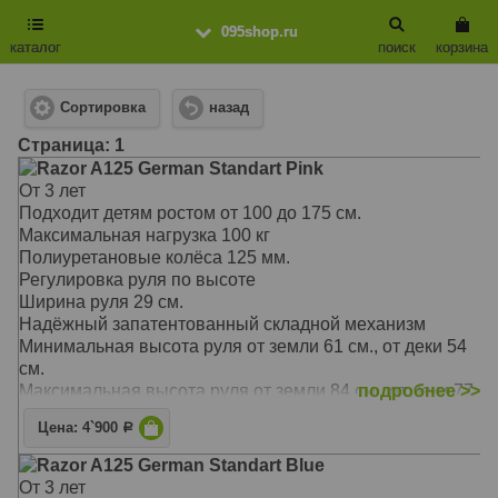
095shop.ru
каталог
поиск
корзина
Сортировка
назад
Cтраница: 1
Razor A125 German Standart Pink
От 3 лет
Подходит детям ростом от 100 до 175 см.
Максимальная нагрузка 100 кг
Полиуретановые колёса 125 мм.
Регулировка руля по высоте
Ширина руля 29 см.
Надёжный запатентованный складной механизм
Минимальная высота руля от земли 61 см., от деки 54
см.
Максимальная высота руля от земли 84 см., от деки 77
подробнее >>
см.
Цена: 4`900
Р
Ширина платформы для ног (деки) 9,5 см.
"Полезная" длина деки 31 см., общая длина деки 69 см.
Razor A125 German Standart Blue
Дорожный просвет (клиренс) 5 см.
От 3 лет