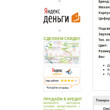
Бренд:
Механ
Корпус
Цифер
Подсве
Звуков
СДЕЛАЕМ СКИДКУ
Тех. о
Цвет:
Размер
Вес:
Д
Ф
П
ПРОДАЁМ В КРЕДИТ
Товары 
выбирайте выгодные
условия кредитования с
Cloc
пощью сервиса