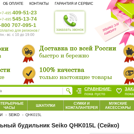
ОБ ОПЛАТЕ
КОНТАКТЫ
ГАРАНТИЯ И СЕРВИС
409-51-23
+7-495
545-13-74
+7-495
-800 707-095-1
заказать звонок
есплатно для регионов /
пн.- вс. c 10 до 19.00
СРАВНЕНИЕ:
ЗАК
пока пусто
пока
НТЕРЬЕРНЫЕ
СУМКИ И
МУЖСКИЕ
ШКАТУЛКИ
ЧАСЫ
КОЖГАЛАНТЕРЕЯ
АКСЕССУАРЫ
КИ
SEIKO
QHK015L
ьный будильник Seiko QHK015L (Сейко)