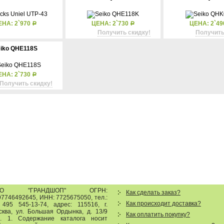
ЕНА: 2`970
ЦЕНА: 2`730
ЦЕНА: 2`4
Р
Р
Получить скидку!
Получить
iko QHE118S
ЕНА: 2`730
Р
Получить скидку!
ОО "ГРАНДШОП"
ОГРН:
Как сделать заказ?
7746492645, ИНН: 7725675050, тел.:
Как происходит доставка?
 495 545-13-74
,
адрес:
115516
,
г.
сква
,
ул. Большая Ордынка, д. 13/9
Как оплатить покупку?
р. 1
.
Содержание каталога носит