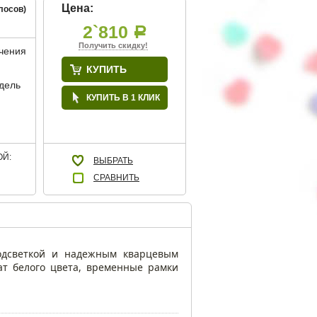
Цена:
лосов)
2`810
Р
Получить скидку!
учения
КУПИТЬ
дель
КУПИТЬ В 1 КЛИК
Й:
ВЫБРАТЬ
СРАВНИТЬ
подсветкой и надежным кварцевым
ат белого цвета, временные рамки