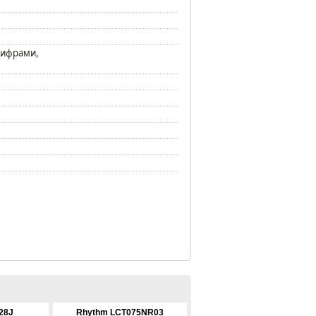
цифрами,
28J
Rhythm LCT075NR03