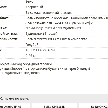
Seiko
изм:
Кварцевый
:
Высококачественный пластик
блат:
Белый полностью обозначен большими арабскими 
люминесцентная подсветка стрелок и цифр
тка:
Люминесцентная и принудительная
ой сигнал:
Будильник ( Snooze )
собенности:
Элемент питания AA x 1 шт. в комплекте
Голубой
:
10.3 х 11.6 х 6.6 см
0,26 кг
искретный ход секундной стрелки
ункция Snooze (повтор сигнала будильника через 5 минут)
ринудительная подсветка
близкие по цене:
ks Uniel UTP-43
Seiko QHE118K
Seiko QHK0