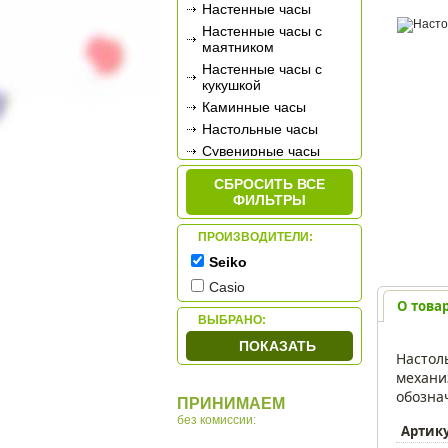
Настенные часы
Настенные часы с
маятником
Настенные часы с
кукушкой
Каминные часы
Настольные часы
Сувенирные часы
Будильники
СБРОСИТЬ ВСЕ
Метеостанции
ФИЛЬТРЫ
ПРОИЗВОДИТЕЛИ:
Seiko
Casio
О това
ВЫБРАНО:
ПОКАЗАТЬ
Настол
механи
обозна
ПРИНИМАЕМ
без комиссии:
Артик