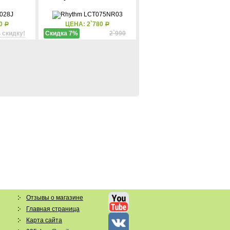
90
ЦЕНА: 2`780
Р
Р
 скидку!
Скидка 7%
2`990
Отзывы о магазине
Главная страница
Карта сайта