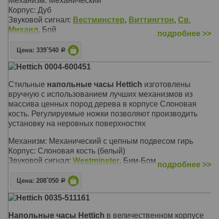
Механизм: Механический
Корпус: Дуб
Звуковой сигнал:
Вестминстер
,
Виттингтон
,
Св.
Михаил
, Бой
подробнее >>
Размер: 206 х 88 х 35 см
Цена: 339`540
Р
Hettich 0004-600451
Стильные
напольные часы Hettich
изготовлены
вручную с использованием лучших механизмов из
массива ценных пород дерева в корпусе Слоновая
кость. Регулируемые ножки позволяют производить
установку на неровных поверхностях
Механизм: Механический с цепным подвесом гирь
Корпус: Слоновая кость (белый)
Звуковой сигнал:
Westminster
, Бим-Бом
подробнее >>
Размер: 195 х 53 х 30 см
Цена: 208`050
Р
Hettich 0035-511161
Напольные часы Hettich
в величественном корпусе