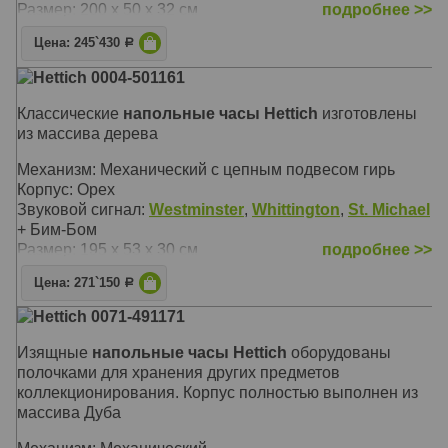
Размер: 200 х 50 х 32 см
подробнее >>
Цена: 245`430
Р
Hettich 0004-501161
Классические
напольные часы Hettich
изготовлены
из массива дерева
Механизм: Механический с цепным подвесом гирь
Корпус: Орех
Звуковой сигнал:
Westminster
,
Whittington
,
St. Michael
+ Бим-Бом
Размер: 195 х 53 х 30 см
подробнее >>
Цена: 271`150
Р
Hettich 0071-491171
Изящные
напольные часы Hettich
оборудованы
полочками для хранения других предметов
коллекционирования. Корпус полностью выполнен из
массива Дуба