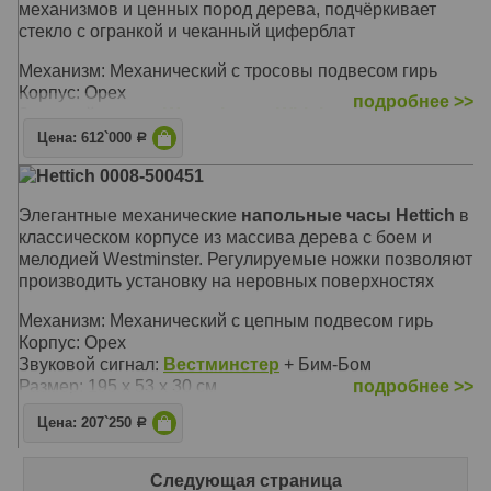
механизмов и ценных пород дерева, подчёркивает
стекло с огранкой и чеканный циферблат
Механизм: Механический с тросовы подвесом гирь
Корпус: Орех
подробнее >>
Звуковой сигнал:
Westminster
,
Whittington
,
St. Michael
+ Бим-Бом
Цена: 612`000
Р
Размер: 206 х 62 х 36 см
Hettich 0008-500451
Элегантные механические
напольные часы Hettich
в
классическом корпусе из массива дерева с боем и
мелодией Westminster. Регулируемые ножки позволяют
производить установку на неровных поверхностях
Механизм: Механический с цепным подвесом гирь
Корпус: Орех
Звуковой сигнал:
Вестминстер
+ Бим-Бом
Размер: 195 х 53 х 30 см
подробнее >>
Цена: 207`250
Р
Следующая страница