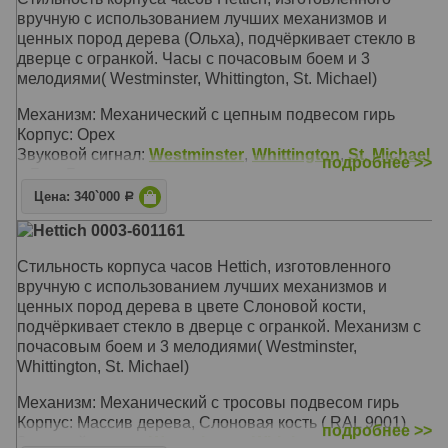
вручную с использованием лучших механизмов и
ценных пород дерева (Ольха), подчёркивает стекло в
дверце с огранкой. Часы с почасовым боем и 3
мелодиями( Westminster, Whittington, St. Michael)
Механизм: Механический с цепным подвесом гирь
Корпус: Орех
Звуковой сигнал:
Westminster
,
Whittington
,
St. Michael
подробнее >>
+ Бим-Бом
Размер: 208 х 65 х 37 см
Цена: 340`000
Р
Hettich 0003-601161
Стильность корпуса часов Hettich, изготовленного
вручную с использованием лучших механизмов и
ценных пород дерева в цвете Слоновой кости,
подчёркивает стекло в дверце с огранкой. Механизм с
почасовым боем и 3 мелодиями( Westminster,
Whittington, St. Michael)
Механизм: Механический с тросовы подвесом гирь
Корпус: Массив дерева, Слоновая кость ( RAL 9001)
подробнее >>
Звуковой сигнал:
Westminster
,
Whittington
,
St. Michael