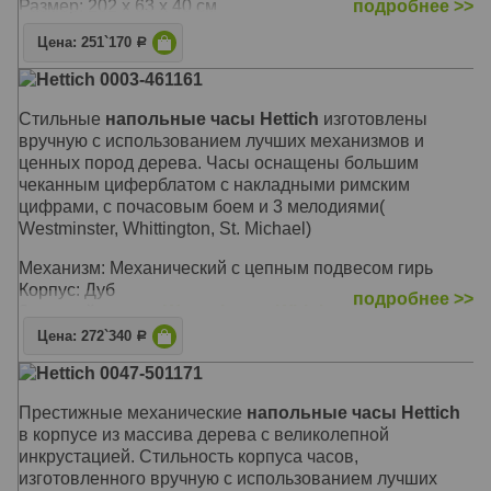
Размер: 202 х 63 х 40 см
подробнее >>
Цена: 251`170
Р
Hettich 0003-461161
Стильные
напольные часы Hettich
изготовлены
вручную с использованием лучших механизмов и
ценных пород дерева. Часы оснащены большим
чеканным циферблатом с накладными римским
цифрами, с почасовым боем и 3 мелодиями(
Westminster, Whittington, St. Michael)
Механизм: Механический с цепным подвесом гирь
Корпус: Дуб
подробнее >>
Звуковой сигнал:
Westminster
,
Whittington
,
St. Michael
+ Бим-Бом
Цена: 272`340
Р
Размер: 193 х 54 х 30 см
Hettich 0047-501171
Престижные механические
напольные часы Hettich
в корпусе из массива дерева с великолепной
инкрустацией. Стильность корпуса часов,
изготовленного вручную с использованием лучших