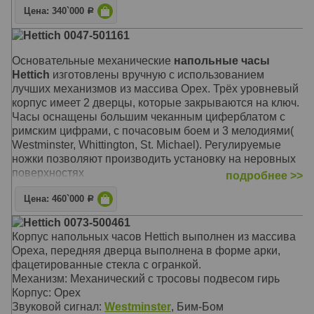
+ Бим-Бом
Цена: 340`000
Р
Размер: 193 x 54 x 30 см
Hettich 0047-501161
Основательные механические
напольные часы
Hettich
изготовлены вручную с использованием
лучших механизмов из массива Орех. Трёх уровневый
корпус имеет 2 дверцы, которые закрываются на ключ.
Часы оснащены большим чеканным циферблатом с
римским цифрами, с почасовым боем и 3 мелодиями(
Westminster, Whittington, St. Michael). Регулируемые
ножки позволяют производить установку на неровных
поверхностях
подробнее >>
Механизм: Механический с цепным подвесом гирь
Цена: 460`000
Р
Корпус: Орех тёмный
Hettich 0073-500461
Звуковой сигнал:
Westminster
,
Whittington
,
St. Michael
Корпус напольных часов Hettich выполнен из массива
+ Бим-Бом
Ореха, передняя дверца выполнена в форме арки,
Размер: 208 х 65 х 37 см
фацетированные стекла с огранкой.
Механизм: Механический с тросовы подвесом гирь
Корпус: Орех
Звуковой сигнал:
Westminster
, Бим-Бом