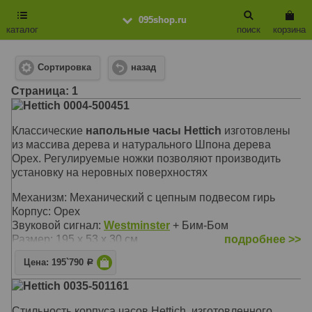
095shop.ru
каталог
поиск
корзина
Сортировка
назад
Cтраница: 1
Hettich 0004-500451
Классические
напольные часы Hettich
изготовлены
из массива дерева и натурального Шпона дерева
Орех. Регулируемые ножки позволяют производить
установку на неровных поверхностях
Механизм: Механический с цепным подвесом гирь
Корпус: Орех
Звуковой сигнал:
Westminster
+ Бим-Бом
Размер: 195 х 53 х 30 см
подробнее >>
Цена: 195`790
Р
Hettich 0035-501161
Стильность корпуса часов Hettich, изготовленного