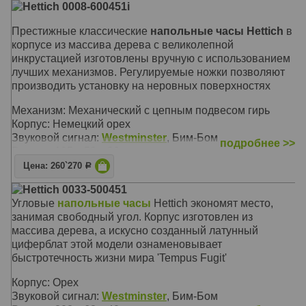
Hettich 0008-600451i
Престижные классические
напольные часы Hettich
в
корпусе из массива дерева с великолепной
инкрустацией изготовлены вручную с использованием
лучших механизмов. Регулируемые ножки позволяют
производить установку на неровных поверхностях
Механизм: Механический с цепным подвесом гирь
Корпус: Немецкий орех
Звуковой сигнал:
Westminster
, Бим-Бом
подробнее >>
Размер: 195 х 53 х 30 см
Цена: 260`270
Р
Hettich 0033-500451
Угловые
напольные часы
Hettich экономят место,
занимая свободный угол. Корпус изготовлен из
массива дерева, а искусно созданный латунный
циферблат этой модели ознаменовывает
быстротечность жизни мира 'Tempus Fugit'
Корпус: Орех
Звуковой сигнал:
Westminster
, Бим-Бом