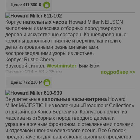
Цена: 411`860
Р
Howard Miller 611-102
Корпус
напольных часов
Howard Miller NEILSON
выполнены из массива отборных пород твердого
дерева и искусственно состарен. Каннелированные
колонны дополняют нижние и верхние капители с
детализированными резными акантами,
воспроизводящими узоры из листьев.
Корпус: Rustic Cherry
Звуковой сигнал:
Westminster
, Бим-Бом
Размер: 214 x 58 х 35 см
подробнее >>
Цена: 772`230
Р
Howard Miller 610-939
Внушительные
напольные часы-витрина
Howard
Miller MAJESTIC II из коллекции «Broadmour Collection»
от дизайнера Криса Бергелина. Корпус выполнен из
массива из отборных пород твердого дерева и
украшен арочным фронтоном, с стеклянными полками
и отделакой шпоном оливкового ясеня. Все 6 полок
предназначены для ваших коллекционных предметов.