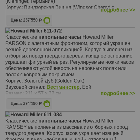
(Kieninger, Германия)
Корпус: Виндзорская Вишня (Windsor Cherry) с
подробнее >>
небольшим эффектом старения
Звуковой сигнал:
Westminster
, Бой
Цена: 237`550
Р
Размер: Размеры: 28 x 50 x 196 см
Howard Miller 611-072
Классические
напольные часы
Howard Miller
PARSON с элегантным фронтоном, который украшен
резной деревянной аппликацией. Корпус выполнен из
отборных пород твердого дерева, изящное основание
украшает фигурный вырез. Регулируемые ножки часов
обеспечивают устойчивость на неровных полах или
полах с ковровым покрытием.
Корпус: Золотой Дуб (Golden Oak)
Звуковой сигнал:
Вестминстер
, Бой
Размер: 211 x 57 х 32 см
подробнее >>
Цена: 374`190
Р
Howard Miller 611-084
Классические
напольные часы
Howard Miller
RAMSEY выполнены из массива из отборных пород
твердого дерева. Корпус часов украшает изящный
фронтон в виде «лебединых шей», отделанный