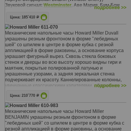
Бой
Звуковой сигнал:
Westminster
, Аве Мария, Бим-Бом
подробнее >>
Размер: 225 x 69 х 41 см
Размер: 196 x 47 х 26 см
Цена: 185`410
Р
Howard Miller 611-070
Механические напольные часы Howard Miller Duvall
украшены резным фронтоном в форме "лебединых
шей" со шпилем в центре в форме кубка с резной
аппликацией в форме раковины, а основание корпуса
украшает фигурный вырез. Сквозь стекла боковых
стенок и дверцы во всю высоту хорошо видны гири и
маятник, покрытые полированной латунью и
украшенные узорами, а задняя зеркальная стенка
подчеркивает их красоту. Каннелированные колонны,
увенчанные классическими капителями, обрамляют
подробнее >>
дверцу часов.
Цена: 210`770
Р
Корпус: Виндзорская Вишня (Windsor Cherry)
Звуковой сигнал:
Westminster
, Бим-Бом
Howard Miller 610-983
Размер: 210 x 51 х 29 см
Механические напольные часы Howard Miller
BENJAMIN украшены резным фронтоном в форме
"лебединых шей" со шпилем в центре в форме кубка с
резной аппликацией в форме раковины, а основание