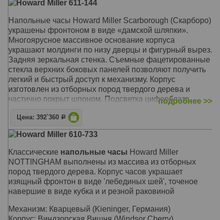
Howard Miller 611-144
Размер: 204 x 50 х 31 см
Напольные часы Howard Miller Scarborough (Скарборо)
украшены фронтоном в виде «дамской шляпки».
Многоярусное массивное основание корпуса
украшают молдинги по низу дверцы и фигурный вырез.
Задняя зеркальная стенка. Съемные фацетированные
стекла верхних боковых панелей позволяют получить
легкий и быстрый доступ к механизму. Корпус
изготовлен из отборных пород твердого дерева и
частично покрыт шпоном. Подсветка циферблата
подробнее >>
позволяет видеть показания часов даже в
Цена: 392`360
неосвещенном помещении. Регулируемые ножки
Р
часов обеспечивают устойчивость на неровных полах
Howard Miller 610-733
или полах с ковровым покрытием. В поставку часов
включена капсула с фамильным сертификатом, где вы
Классические
напольные часы
Howard Miller
можете записывать историю этих часов для будущих
NOTTINGHAM выполнены из массива из отборных
поколений
пород твердого дерева. Корпус часов украшает
изящный фронтон в виде 'лебединых шей', точеное
Механизм: Механический с тросовым подвесом гирь
навершие в виде кубка и и резной раковиной
(Kieninger, Германия)
Корпус: Наследственный Дуб (Legacy Oak)
Механизм: Кварцевый (Kieninger, Германия)
Звуковой сигнал:
Westminster
,
Michael
,
Whittington
,
Корпус: Виндзорская Вишня (Windsor Cherry)