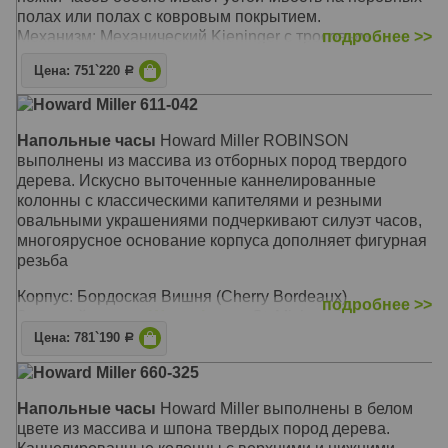
полах или полах с ковровым покрытием.
Механизм: Механический Kieninger с тросовым
подробнее >>
подвесом гирь
Цена: 751`220
Р
Корпус: Золотой Дуб (Golden Oak)
Звуковой сигнал:
Westminster
, Бой
Howard Miller 611-042
Размер: 213 x 58 х 34 см
Напольные часы
Howard Miller ROBINSON
выполнены из массива из отборных пород твердого
дерева. Искусно выточенные каннелированные
колонны с классическими капителями и резными
овальными украшениями подчеркивают силуэт часов,
многоярусное основание корпуса дополняет фигурная
резьба
Корпус: Бордоская Вишня (Cherry Bordeaux)
подробнее >>
Звуковой сигнал:
Westminster
, St. Michael, Whittington
Размер: 219 x 58 х 34 см
Цена: 781`190
Р
Howard Miller 660-325
Напольные часы
Howard Miller выполнены в белом
цвете из массива и шпона твердых пород дерева.