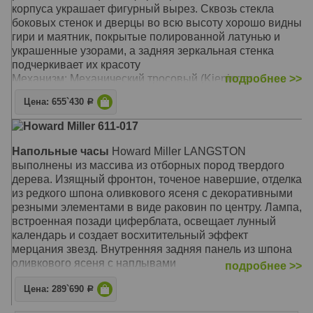
корпуса украшает фигурный вырез. Сквозь стекла
боковых стенок и дверцы во всю высоту хорошо видны
гири и маятник, покрытые полированной латунью и
украшенные узорами, а задняя зеркальная стенка
подчеркивает их красоту
Механизм: Механический тросовый (Kieninger,
подробнее >>
Германия)
Цена: 655`430
Р
Корпус: Виндзорская Вишня (Windsor Cherry)
Звуковой сигнал:
Westminster
, Бим-Бом
Howard Miller 611-017
Размер: 217 x 56 х 32 см
Напольные часы
Howard Miller LANGSTON
выполнены из массива из отборных пород твердого
дерева. Изящный фронтон, точеное навершие, отделка
из редкого шпона оливкового ясеня с декоративными
резными элементами в виде раковин по центру. Лампа,
встроенная позади циферблата, освещает лунный
календарь и создает восхитительный эффект
мерцания звезд. Внутренняя задняя панель из шпона
оливкового ясеня с наплывами
подробнее >>
Механизм: Механический с тросовым подвесом гирь
Цена: 289`690
Р
(Kieninger, Германия)