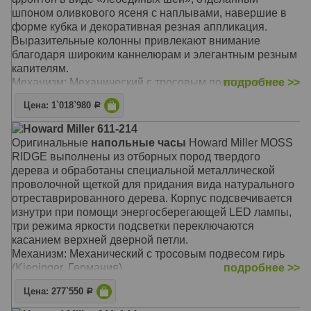
шпоном оливкового ясеня с наплывами, навершие в
форме кубка и декоративная резная аппликация.
Выразительные колонны привлекают внимание
благодаря широким каннелюрам и элегантным резным
капителям.
Механизм: Механический с тросовым подвесом гирь
подробнее >>
(Kieninger, Германия)
Цена: 1`018`980
Р
Корпус: Тосканская Вишня (Tuscany Cherry)
Звуковой сигнал:
Westminster
, Бим-Бом
Howard Miller 611-214
Размер: 219 x 58 х 34 см
Оригинальные
напольные часы
Howard Miller MOSS
RIDGE выполнены из отборных пород твердого
дерева и обработаны специальной металлической
проволочной щеткой для придания вида натурального
отреставрированного дерева. Корпус подсвечивается
изнутри при помощи энергосберегающей LED лампы,
три режима яркости подсветки переключаются
касанием верхней дверной петли.
Механизм: Механический с тросовым подвесом гирь
(Kieninger, Германия)
подробнее >>
Корпус: Сплавной Лес (Driftwood, Heavily Wire
Цена: 277`550
Р
Brushed), массив
Звуковой сигнал:
Westminster
, Бим-Бам