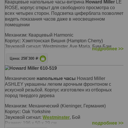
Звуковой сигнал:
Westminster
, Бим-Бом
Кварцевые напольные часы-витрина
Howard Miller
LE
Размер: 191 x 50 х 29 см
ROSE, корпус открыт для свободного просмотра со
всех четырех сторон. Подсветка циферблата позволяет
видеть показания часов даже в неосвещенном
помещении
Механизм: Кварцевый Harmonic
Корпус: Хэмптонская Вишня (Hampton Cherry)
Звуковой сигнал: Westminster, Ave Maria, Бим-Бам
подробнее >>
Размер: 187 x 55 х 34 см
Цена: 258`300
Р
Howard Miller 610-519
Механические
напольные часы
Howard Miller
ASHLEY украшены легким арочным фронтоном с
искусной резьбой. Корпус изготовлен из отборных
пород твердого дерева
Механизм: Механический (Kieninger, Германия)
Корпус: Oak Yorkshire
Звуковой сигнал:
Westminster
, Бой
Размер: 196 x 50 х 29 см
подробнее >>