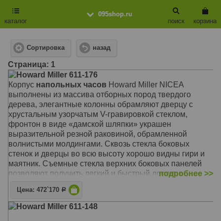
095shop.ru
каталог
поиск
корзина
Сортировка
назад
Cтраница: 1
Howard Miller 611-176
Корпус
напольных часов
Howard Miller NICEA
выполнены из массива отборных пород твердого
дерева, элегантные колонны обрамляют дверцу с
хрустальным узорчатым V-гравировкой стеклом,
фронтон в виде «дамской шляпки» украшен
выразительной резной раковиной, обрамленной
волнистыми молдингами. Сквозь стекла боковых
стенок и дверцы во всю высоту хорошо видны гири и
маятник. Съемные стекла верхних боковых панелей
позволяют получить легкий и быстрый доступ к
подробнее >>
механизму.
Цена: 472`170
Р
Механизм: Механический с тросовым подвесом гирь
(Kieninger, Германия)
Howard Miller 611-148
Корпус: Saratoga Cherry