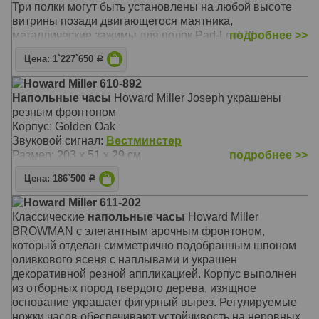
Три полки могут быть установлены на любой высоте
витрины позади двигающегося маятника,
металлические зажимы для полок Pad-Lock™
подробнее >>
увеличивают их устойчивость и безопасность.
Цена: 1`227`650
Р
Корпус: Виндзорская Вишня (Windsor Cherry)
Звуковой сигнал:
Вестминстер
,
Виттингтон
,
Св.
Howard Miller 610-892
Михаил
, Бой
Напольные часы
Howard Miller Joseph украшены
Размер: 224 x 104 х 44 см
резным фронтоном
Корпус: Golden Oak
Звуковой сигнал:
Вестминстер
Размер: 203 x 51 х 29 см
подробнее >>
Цена: 186`500
Р
Howard Miller 611-202
Классические
напольные часы
Howard Miller
BROWMAN с элегантным арочным фронтоном,
который отделан симметрично подобранным шпоном
оливкового ясеня с наплывами и украшен
декоративной резной аппликацией. Корпус выполнен
из отборных пород твердого дерева, изящное
основание украшает фигурный вырез. Регулируемые
ножки часов обеспечивают устойчивость на неровных