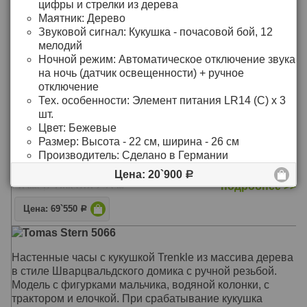
подробнее >>
цифры и стрелки из дерева
Звуковой сигнал: Кукушка срабатывает каждый полный
Маятник:
Дерево
час
Цена: 32`590
Р
Звуковой сигнал:
Кукушка - почасовой бой, 12
Размер: Высота 20 см
мелодий
Tomas Stern 5021
Ночной режим:
Автоматическое отключение звука
Оригинальные настенные часы с маятником,
на ночь (датчик освещенности) + ручное
двигающимся лесорубом и вращающимся водяным
отключение
колесом, станут прекрасным украшением интерьера.
Тех. особенности:
Элемент питания LR14 (С) х 3
Часы декорированы резными элементами и ручной
шт.
росписью.
Цвет:
Бежевые
Механизм: Кварцевый бесшумный, не требующий
Размер:
Высота - 22 см, ширина - 26 см
подзавода
Производитель:
Сделано в Германии
Корпус: Дерево
Звуковой сигнал: 12 мелодий на выбор
Цена: 20`900
Р
Размер: Высота 29 см
подробнее >>
Цена: 69`550
Р
Tomas Stern 5066
Настенные часы с кукушкой Trenkle из массива дерева
в стиле Шварцвальдского домика с ручной резьбой.
Модель c фигурками мальчика, водяной колонки, с
трактором и елочкой. При срабатывание кукушка