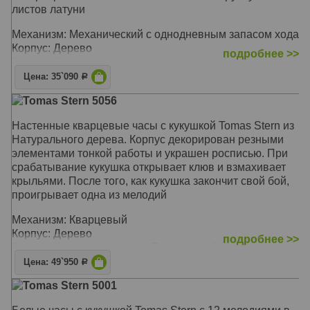
листов латуни
Механизм: Механический с однодневным запасом хода
Корпус: Дерево
подробнее >>
Звуковой сигнал: Кукушка срабатывает каждый полный
час
Цена: 35`090
Р
Размер: Высота 28 см
Tomas Stern 5056
Настенные кварцевые часы с кукушкой Tomas Stern из
Натурального дерева. Корпус декорирован резными
элементами тонкой работы и украшен росписью. При
срабатывание кукушка открывает клюв и взмахивает
крыльями. После того, как кукушка закончит свой бой,
проигрывает одна из мелодий
Механизм: Кварцевый
Корпус: Дерево
подробнее >>
Звуковой сигнал: Кукушка, Почасовой бой
Размер: 35 x 30 x 18 см (без учёта маятника и гирь)
Цена: 49`950
Р
Tomas Stern 5001