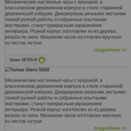
Механические настенные часы c кукушкой, в
классическом деревянном корпусе в стиле старинной
деревенской избушки. Декорирован резными листьями
тонкой ручной работы и собранные опытными
мастерами, станут прекрасным украшением
интерьера. Резной корпус изготовлен из из дерева,
резьба по липе. Механизм часов изготовлен вручную
из листов латуни
подробнее >>
Механизм: Механический с заводом на 1 день
Корпус: Дерево
Цена: 28`970
Р
Звуковой сигнал: Кукушка срабатывает каждый полный
Tomas Stern 5050
час
Размер: 35 x 24 x 18 см
Механические настенные часы c кукушкой, в
классическом деревянном корпусе в стиле старинной
деревенской избушки. Декорирован резными листьями
тонкой ручной работы и собранные опытными
мастерами, станут прекрасным украшением
интерьера. Резной корпус изготовлен из из дерева,
резьба по липе. Механизм часов изготовлен вручную
из листов латуни
подробнее >>