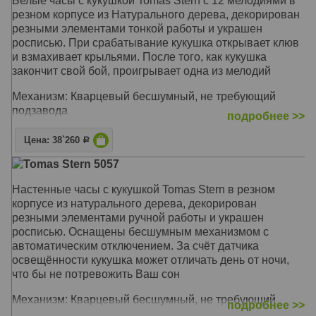
Белые часы с кукушкой Tomas Stern с 12 мелодиями в
резном корпусе из Натурального дерева, декорирован
резными элементами тонкой работы и украшен
росписью. При срабатывание кукушка открывает клюв
и взмахивает крыльями. После того, как кукушка
закончит свой бой, проигрывает одна из мелодий
Механизм: Кварцевый бесшумный, не требующий
подзавода
подробнее >>
Корпус: Натуральное дерево
Звуковой сигнал: Кукушка - почасовой бой, 12 мелодий
Цена: 38`260
Р
Размер: Высота - 22 см, ширина - 26 см
Tomas Stern 5057
Настенные часы с кукушкой Tomas Stern в резном
корпусе из натурального дерева, декорирован
резными элементами ручной работы и украшен
росписью. Оснащены бесшумным механизмом с
автоматическим отключением. За счёт датчика
освещённости кукушка может отличать день от ночи,
что бы не потревожить Ваш сон
Механизм: Кварцевый бесшумный, не требующий
подробнее >>
подзавода