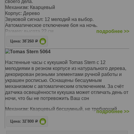
своего дела.
Механизм: Кварцевый
Корпус: Дерево
Звуковой сигнал: 12 мелодий на выбор.
Автоматическое отключение боя на ночь.
Размер: высота 22 см
подробнее >>
Цена: 38`260
Р
Tomas Stern 5064
Настенные часы с кукушкой Tomas Stern с 12
мелодиями в резном корпусе из натурального дерева,
декорирован резными элементами ручной работы и
украшен росписью. Оснащены бесшумным
механизмом с автоматическим отключением. За счёт
датчика освещённости кукушка может отличать день от
ночи, что бы не потревожить Ваш сон
Механизм: Кварцевый бесшумный, не требующий
подробнее >>
подзавода
Корпус: Натуральное дерево
Цена: 32`800
Р
Звуковой сигнал: Кукушка - почасовой бой, 12 мелодий
Размер: 22 х 19 х 13 см