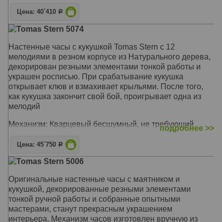
Механизм: Механический с заводом на 1 день
Корпус: Дерево
Цена: 40`410
Р
Звуковой сигнал: Кукушка срабатывает каждый полный
Tomas Stern 5074
час
Размер: 35 x 24 x 18 см
Настенные часы с кукушкой Tomas Stern с 12
мелодиями в резном корпусе из Натурального дерева,
декорирован резными элементами тонкой работы и
украшен росписью. При срабатывание кукушка
открывает клюв и взмахивает крыльями. После того,
как кукушка закончит свой бой, проигрывает одна из
мелодий
Механизм: Кварцевый бесшумный, не требующий
подробнее >>
подзавода
Корпус: Натуральное дерево
Цена: 45`750
Р
Звуковой сигнал: Кукушка - почасовой бой, 12 мелодий
Tomas Stern 5006
Размер: 25 x 23 x 15 см
Оригинальные настенные часы с маятником и
кукушкой, декорированные резными элементами
тонкой ручной работы и собранные опытными
мастерами, станут прекрасным украшением
интерьера. Механизм часов изготовлен вручную из