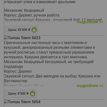
открывает клюв и взмахивает крыльями
Механизм: Кварцевый
Корпус: Дерево, ручная работа
Звуковой сигнал: Кукушка - почасовой бой, 12 мелодий
подробнее >>
Размер: 32 х 30 х 18 см. (без гирь и маятника)
Цена: 43`830
Р
Tomas Stern 5023
Оригинальные настенные часы с маятником и
кукушкой, декорированные резными элементами и
ручной росписью, станут прекрасным украшением
интерьера. Кукушка двигается в такт маятника.
Механизм: Кварцевый бесшумный, не требующий
подзавода
Корпус: Дерево
Звуковой сигнал: Две мелодии на выбор: Кукушка или
Вестминстер
Размер: Высота 18 см
подробнее >>
Цена: 6`920
Р
Tomas Stern 5054