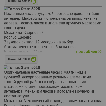
Размер: 29 x 28 x 18 см (без учёта маятника и гирь)
Цена: 48`820
Р
Tomas Stern 5025
Настенные часы с кукушкой прекрасно дополнят Ваш
интерьер. Циферблат и стрелки часов выполнены из
дерева. Роспись часов выполнена вручную мастерами
своего дела.
Механизм: Кварцевый
Корпус: Дерево
Звуковой сигнал: 12 мелодий на выбор.
Автоматическое отключение боя на ночь.
Размер: высота 22 см
подробнее >>
Цена: 24`390
Р
Tomas Stern 5010
Оригинальные настенные часы с маятником и
кукушкой, декорированные резными элементами
тонкой ручной работы и собранные опытными
мастерами, станут прекрасным украшением
интерьера. Механизм часов изготовлен вручную из
листов латуни.
Механизм: Механический с однодневным запасом хода
Корпус: Дерево (Тёмный орех)