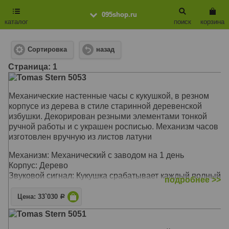
095shop.ru
каталог
поиск
корзина
Сортировка
назад
Cтраница: 1
Tomas Stern 5053
Механические настенные часы c кукушкой, в резном
корпусе из дерева в стиле старинной деревенской
избушки. Декорирован резными элементами тонкой
ручной работы и с украшен росписью. Механизм часов
изготовлен вручную из листов латуни
Механизм: Механический с заводом на 1 день
Корпус: Дерево
Звуковой сигнал: Кукушка срабатывает каждый полный
подробнее >>
час
Размер: 30 x 25 x 16 см
Цена: 33`030
Р
Tomas Stern 5051