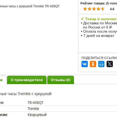
Рейтинг товара: (
5
голо
4.6
✔ Товар в наличии
• Доставка по Москв
по России от 0
Р
• Оплата после пол
• 7 дней на возврат
ПОДЕЛИТЬСЯ ССЫЛКО
ре
О производителе
Отзывы (0)
ные часы Trenkle с кукушкой
ул:
TR-408QT
Trenkle
изм:
Кварцевый