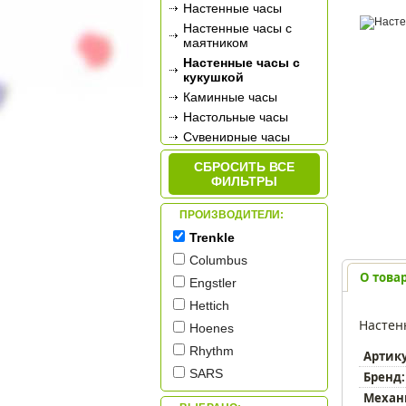
Настенные часы
Настенные часы с
маятником
Настенные часы с
кукушкой
Каминные часы
Настольные часы
Сувенирные часы
Будильники
СБРОСИТЬ ВСЕ
Метеостанции
ФИЛЬТРЫ
ПРОИЗВОДИТЕЛИ:
Trenkle
Columbus
О това
Engstler
Hettich
Настен
Hoenes
Rhythm
Артик
SARS
Бренд:
Sinix
Механ