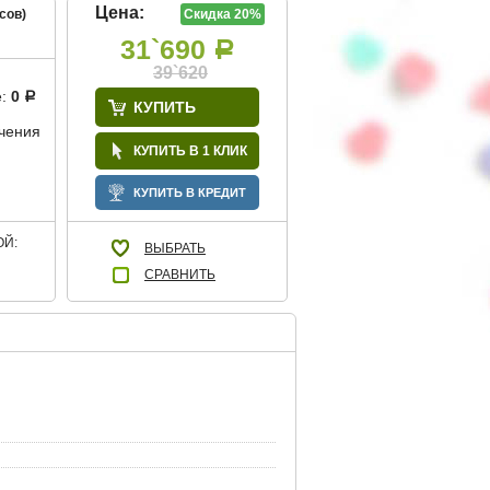
Цена:
сов)
Скидка 20%
31`690
Р
39`620
е:
0
Р
КУПИТЬ
учения
КУПИТЬ В 1 КЛИК
КУПИТЬ В КРЕДИТ
Й:
ВЫБРАТЬ
СРАВНИТЬ