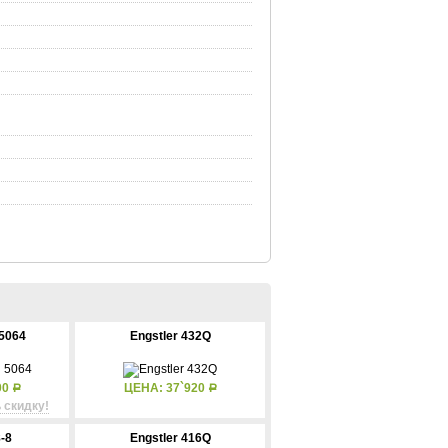
5064
Engstler 432Q
00
ЦЕНА: 37`920
Р
Р
 скидку!
-8
Engstler 416Q