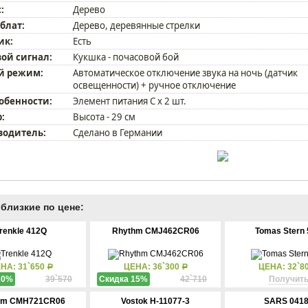
:
Дерево
блат:
Дерево, деревянные стрелки
ик:
Есть
ой сигнал:
Кукшка - почасовой бой
й режим:
Автоматическое отключение звука на ночь (датчик
освещенности) + ручное отключение
собенности:
Элемент питания С х 2 шт.
:
Высота - 29 см
водитель:
Сделано в Германии
близкие по цене:
renkle 412Q
Rhythm CMJ462CR06
Tomas Stern 
НА: 31`650
ЦЕНА: 36`300
ЦЕНА: 32`8
Р
Р
20%
39`570
Скидка 15%
42`710
Получить
hm CMH721CR06
Vostok H-11077-3
SARS 0418