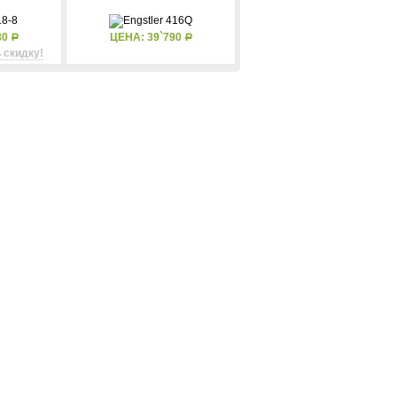
80
ЦЕНА: 39`790
Р
Р
 скидку!