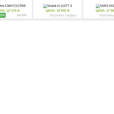
НА: 32`470
ЦЕНА: 39`900
ЦЕНА: 37`8
Р
Р
15%
38`200
Получить скидку!
Получить