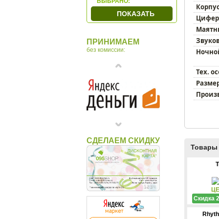
ВЫБРАНО:
Корпус
Tomas Stern
ПОКАЗАТЬ
Цифер
Маятн
Звуков
ПРИНИМАЕМ
без комиссии:
Ночно
Тех. о
Размер
Произ
СДЕЛАЕМ СКИДКУ
Товары 
T
ЦЕ
Скидка 
Rhyt