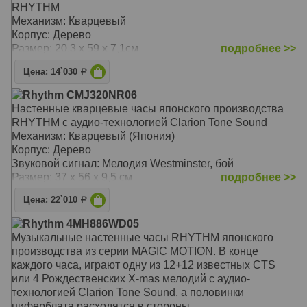
RHYTHM
Механизм: Кварцевый
Корпус: Дерево
Размер: 20,3 х 59 х 7,1см
подробнее >>
Цена: 14`030
Р
Rhythm CMJ320NR06
Настенные кварцевые часы японского производства
RHYTHM с аудио-технологией Clarion Tone Sound
Механизм: Кварцевый (Япония)
Корпус: Дерево
Звуковой сигнал: Мелодия Westminster, бой
Размер: 37 х 56 х 9,5 см
подробнее >>
Цена: 22`010
Р
Rhythm 4MH886WD05
Музыкальные настенные часы RHYTHM японского
производства из серии MAGIC MOTION. В конце
каждого часа, играют одну из 12+12 известных CTS
или 4 Рождественских X-mas мелодий с аудио-
технологией Clarion Tone Sound, а половинки
циферблата расходятся в стороны