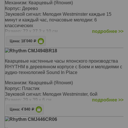
Механизм: Кварцевый (Япония)
Размер: 30 х 63 х 12 см
Корпус: Дерево
Звуковой сигнал: Мелодия Westminster каждые 15
минут и каждый час, почасовые мелодии: 6
классических
Размер: 72 х 27,2 х 10 см
подробнее >>
Цена: 18`040
Р
Rhythm CMJ494BR18
Кварцевые настенные часы японского производства
RHYTHM в деревянном корпусе с Боем и мелодиями с
аудио-технологией Sound In Place
Механизм: Кварцевый (Япония)
Корпус: Пластик
Звуковой сигнал: Мелодия Westminster, бой
Размер: 29 х 39 х 6 см
подробнее >>
Цена: 4`840
Р
Rhythm CMJ446CR06