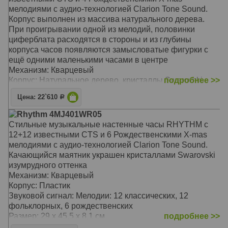
мелодиями с аудио-технологией Clarion Tone Sound.
Корпус выполнен из массива натурального дерева.
При проигрывании одной из мелодий, половинки
циферблата расходятся в стороны и из глубины
корпуса часов появляются замысловатые фигурки с
ещё одними маленькими часами в центре
Механизм: Кварцевый
Корпус: Натуральное дерево, кристаллы Swarovski
подробнее >>
Звуковой сигнал: Почасовые мелодии: 12 магических и
Цена: 22`610
Р
4 рождественских
Размер: 43 х 54 х 12 см
Rhythm 4MJ401WR05
Стильные музыкальные настенные часы RHYTHM с
12+12 известными CTS и 6 Рождественскими X-mas
мелодиями с аудио-технологией Clarion Tone Sound.
Качающийся маятник украшен кристаллами Swarovski
изумрудного оттенка
Механизм: Кварцевый
Корпус: Пластик
Звуковой сигнал: Мелодии: 12 классических, 12
фольклорных, 6 рождественских
Размер: 29 х 45,5 х 8,1 см
подробнее >>