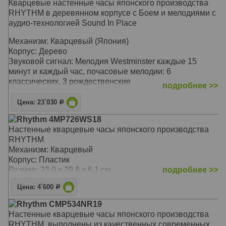
Кварцевые настенные часы японского производства
RHYTHM в деревянном корпусе с Боем и мелодиями с
аудио-технологией Sound In Place
Механизм: Кварцевый (Япония)
Корпус: Дерево
Звуковой сигнал: Мелодия Westminster каждые 15
минут и каждый час, почасовые мелодии: 6
классических, 3 рождественские
подробнее >>
Размер: 31 х 85 х 13,5 см
Цена: 23`030
Р
Rhythm 4MP726WS18
Настенные кварцевые часы японского производства
RHYTHM
Механизм: Кварцевый
Корпус: Пластик
Размер: 23,0 x 29,8 x 6,1 см
подробнее >>
Цена: 4`600
Р
Rhythm CMP534NR19
Настенные кварцевые часы японского производства
RHYTHM, выполнены из качественных современных