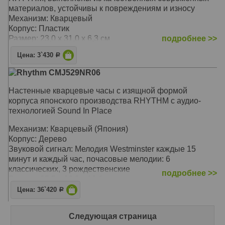
материалов, устойчивы к повреждениям и износу
Механизм: Кварцевый
Корпус: Пластик
Размер: 23,0 х 31,0 х 6,3 см
подробнее >>
Цена: 3`430
Р
Rhythm CMJ529NR06
Настенные кварцевые часы с изящной формой
корпуса японского производства RHYTHM с аудио-
технологией Sound In Place
Механизм: Кварцевый (Япония)
Корпус: Дерево
Звуковой сигнал: Мелодия Westminster каждые 15
минут и каждый час, почасовые мелодии: 6
классических, 3 рождественские
подробнее >>
Размер: 85,5 х 26,3 х 10,1 см
Цена: 36`420
Р
Следующая страница