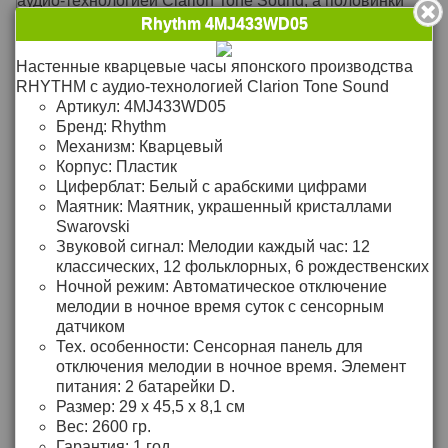
аудио-технологией Clarion Tone Sound, а половинки
циферблата расходятся в стороны. Светодиоды
Rhythm 4MJ433WD05
мигают в такт мелодии. Красивый дизайн с
непрерывно вращающимися шестеренками и 6
подробнее >>
Настенные кварцевые часы японского производства
кристаллами Swarovski. Термометр - для измерение
RHYTHM с аудио-технологией Clarion Tone Sound
Цена: 49`450
температуры внутри помещения. Гигрометр - для
Р
Артикул:
4MJ433WD05
измерения влажности в помещении. Режим
Бренд:
Rhythm
Rhythm CMH760NR06
музыкальной демонстрации
Механизм:
Кварцевый
Корпус:
Пластик
Настенные кварцевые круглые часы c 21 мелодией, в
Механизм: Кварцевый
Циферблат:
Белый с арабскими цифрами
том числе и самой классической и популярной
Корпус: Пластик
Маятник:
Маятник, украшенный кристаллами
мелодией Westminster, с аудио-технологией Sound In
Звуковой сигнал: Мелодии: 12 классических, 12
Swarovski
Place японского производства RHYTHM
фольклорных, 6 рождественских
Звуковой сигнал:
Мелодии каждый час: 12
Размер: 39 х 41 х 8,6 см
Механизм: Кварцевый
классических, 12 фольклорных, 6 рождественских
Корпус: Пластик
Ночной режим:
Автоматическое отключение
Звуковой сигнал: Мелодии: Westminster, Бим-бом, 16
мелодии в ночное время суток с сенсорным
классических, 3 рождественских
датчиком
подробнее >>
Размер: 45 x 45 x 8 см
Тех. особенности:
Сенсорная панель для
отключения мелодии в ночное время. Элемент
Цена: 17`010
Р
питания: 2 батарейки D.
Rhythm 4MP748WR02
Размер:
29 х 45,5 х 8,1 см
Вес:
2600 гр.
Высококачественные настенные кварцевые часы
Гарантия:
1 год