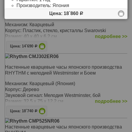
японского производства RHYTHM с зеркальной
Производитель:
Япония
отделкой задней части корпуса, которая качается в
Цена: 18`860
виде маятника
Р
Механизм: Кварцевый
Корпус: Пластик, стекло, кристаллы Swarovski
Размер: 40 х 40 х 6,2 см
подробнее >>
Цена: 14`690
Р
Rhythm CMJ302ER06
Настенные кварцевые часы японского производства
RHYTHM с мелодией Westminster и Боем
Механизм: Кварцевый (Япония)
Корпус: Дерево
Звуковой сигнал: Мелодия Westminster, бой
Размер: 32,5 х 75 х 12,2 см
подробнее >>
Цена: 18`740
Р
Rhythm CMP525NR06
Настенные кварцевые часы японского производства