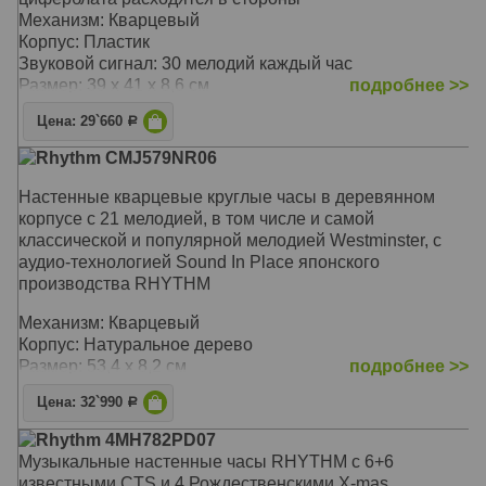
Механизм: Кварцевый
Корпус: Пластик
Звуковой сигнал: 30 мелодий каждый час
Размер: 39 х 41 х 8,6 см
подробнее >>
Цена: 29`660
Р
Rhythm CMJ579NR06
Настенные кварцевые круглые часы в деревянном
корпусе c 21 мелодией, в том числе и самой
классической и популярной мелодией Westminster, с
аудио-технологией Sound In Place японского
производства RHYTHM
Механизм: Кварцевый
Корпус: Натуральное дерево
Размер: 53,4 х 8,2 см
подробнее >>
Цена: 32`990
Р
Rhythm 4MH782PD07
Музыкальные настенные часы RHYTHM с 6+6
известными CTS и 4 Рождественскими X-mas