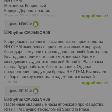
RHYTHM
Механизм: Кварцевый
Корпус: Дерево, пластик
Размер: 22,8 х 50,0 х 7,5 см
подробнее >>
Цена: 14`010
Р
Rhythm CMJ445CR06
Кварцевые настенные часы японского производства
RHYTHM выполены в прочном и стильном корпусе,
благодаря чему они отлично дополнят любой интерьер.
Благодаря наличию точного механизма с Боем и
мелодиями с аудио-технологией Sound In Place часы
всегда будут работать без отставания. Отдавая
предпочтение продукции бренда RHYTHM, Вы делаете
выбор в пользу качества и надежности в каждой
детали
подробнее >>
Механизм: Кварцевый (Япония)
Цена: 25`150
Р
Корпус: Дерево
Rhythm CMJ522NR06
Звуковой сигнал: Мелодия Westminster каждые 15
Настенные кварцевые часы японского производства
минут и каждый час, почасовые мелодии: 6
RHYTHM с аудио-технологией Sound In Place.
классических, 3 рождественские