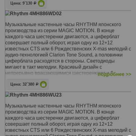
Цена: 9`130
Р
Rhythm 4MH886WD02
Музыкальные настенные часы RHYTHM японского
производства из серии MAGIC MOTION. В конце
каждого часа шестеренки двигаются, а циферблат
совершает полный оборот, играя одну из 12+12
известных CTS или 6 Рождественских X-mas мелодий с
аудио-технологией Clarion Tone Sound, а половинки
циферблата расходятся в стороны. Светодиоды
мигают в такт мелодии. Красивый дизайн с
непрерывно вращающимися шестеренками и 6
подробнее >>
кристаллами Swarovski. Термометр - для измерение
Цена: 32`380
температуры внутри помещения. Гигрометр - для
Р
измерения влажности в помещении. Режим
Rhythm 4MH886WU23
музыкальной демонстрации
Музыкальные настенные часы RHYTHM японского
Механизм: Кварцевый
производства из серии MAGIC MOTION. В конце
Корпус: Пластик
каждого часа шестеренки двигаются, а циферблат
Звуковой сигнал: Мелодии: 12 классических, 12
совершает полный оборот, играя одну из 12+12
фольклорных, 6 рождественских
известных CTS или 6 Рождественских X-mas мелодий с
Размер: 39 х 41 х 8,6 см