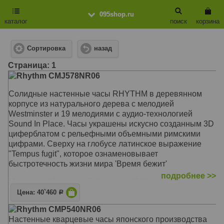
095shop.ru
каталог
поиск
корзина
Сортировка
назад
Cтраница: 1
Rhythm CMJ578NR06
Солидные настенные часы RHYTHM в деревянном
корпусе из натурального дерева c мелодией
Westminster и 19 мелодиями с аудио-технологией
Sound In Place. Часы украшены искусно созданным 3D
циферблатом с рельефными объемными римскими
цифрами. Сверху на глобусе латинское выражение
"Tempus fugit", которое ознаменовывает
быстротечность жизни мира 'Время бежит'
подробнее >>
Механизм: Кварцевый бесшумный (Япония)
Корпус: Дерево
Цена: 40`460
Р
Звуковой сигнал: Мелодия Westminster, бой каждый
Rhythm CMP540NR06
час, 16 классических и 3 рождественских мелодий
Настенные кварцевые часы японского производства
Размер: 93 х 36,2 х 13,6 см