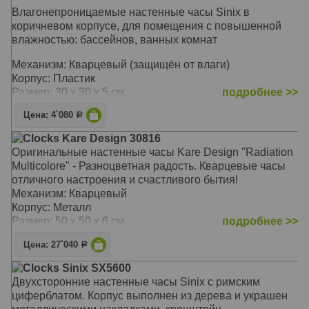
Влагонепроницаемые настенные часы Sinix в
коричневом корпусе, для помещения с повышенной
влажностью: бассейнов, ванных комнат
Механизм: Кварцевый (защищён от влаги)
Корпус: Пластик
Размер: 30 х 30 х 5 см
подробнее >>
Цена: 4`080
Р
Clocks Kare Design 30816
Оригинальные настенные часы Kare Design "Radiation
Multicolore" - Разноцветная радость. Кварцевые часы
отличного настроения и счастливого бытия!
Механизм: Кварцевый
Корпус: Металл
Размер: 50 х 50 х 6 см
подробнее >>
Цена: 27`040
Р
Clocks Sinix SX5600
Двухсторонние настенные часы Sinix с римским
циферблатом. Корпус выполнен из дерева и украшен