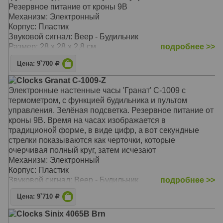
Резервное питание от кроны 9В
Механизм: Электронный
Корпус: Пластик
Звуковой сигнал: Beep - Будильник
Размер: 28 x 28 x 2,8 см
подробнее >>
Цена: 9`700
Р
Clocks Granat C-1009-Z
Электронные настенные часы 'Гранат' С-1009 с
термометром, с функцией будильника и пультом
управления. Зелёная подсветка. Резервное питание от
кроны 9В. Время на часах изображается в
традиционой форме, в виде цифр, а вот секундные
стрелки показываются как черточки, которые
очерчивая полный круг, затем исчезают
Механизм: Электронный
Корпус: Пластик
Звуковой сигнал: Beep - Будильник
подробнее >>
Размер: 28 x 28 x 2,8 см
Цена: 9`710
Р
Clocks Sinix 4065B Brn