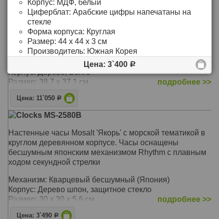
Корпус:
МДФ, белый
Циферблат:
Арабские цифры напечатаны на
Clocks Progetti 019050WE
стекле
Кварцевые настенны часы Progetti от итальянского
Форма корпуса:
Круглая
дизайнера Alberto Sala , нарочитая «небрежность»
Размер:
44 х 44 х 3 см
циферблата напоминающего срез пенька, лишь
Производитель:
Южная Корея
подчёркивает оригинальность исполнения этих
удивительных часов.
Цена: 3`400
Р
Корпус: Дерево, Венге
Размер: 38,7 х 37,1 см
подробнее >>
Цена: 11`050
Р
Clocks MS-2580B
Настенные часы Mosalt 'Якорь' с морской тематикой в
круглом деревянном корпусе. Часы оснащены
бесшумным японским механизмом Rhythm с плавным
ходом секундной стрелки
Механизм: Кварцевый бесшумный (Япония)
Корпус: Дерево шпон, защитное стекло
Размер: 30 х 30 х 5,6 см
подробнее >>
Цена: 3`490
Р