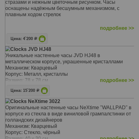
стразами и нежным цветочным рисунком. Часы
оснащены надёжным бесшумным механизмом, с
плавным ходом стрелок
подробнее >>
Подарок на День святого Валентина ( День
Цена: 4`200
Р
Влюбленных )
Clocks JVD HJ48
Механизм: Кварцевый с плавным ходом
Уникальные настенные часы JVD HJ48 в
Корпус: MDF
металлическом корпусе, украшенные кристаллами
Размер: 35 х 35 х 5 см
Механизм: Кварцевый
Корпус: Металл, кристаллы
Размер: 78 х 78 см
подробнее >>
Цена: 15`200
Р
Clocks NeXtime 3022
Оригинальные настенные часы NeXtime "WALLPAD" в
корпусе из стекла в виде виниловой грампалстинки от
голландских дизайнеров
Механизм: Кварцевый
Корпус: Стекло, чёрный
Размер: 40 х 30 см
подробнее >>