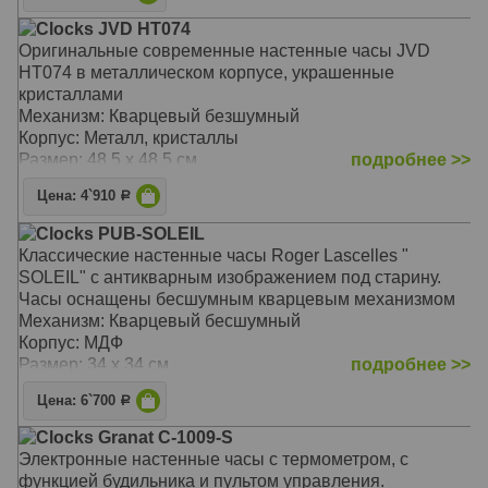
Clocks JVD HT074
Оригинальные современные настенные часы JVD
HT074 в металлическом корпусе, украшенные
кристаллами
Механизм: Кварцевый безшумный
Корпус: Металл, кристаллы
Размер: 48,5 х 48,5 см
подробнее >>
Цена: 4`910
Р
Clocks PUB-SOLEIL
Классические настенные часы Roger Lascelles "
SOLEIL" с антикварным изображением под старину.
Часы оснащены бесшумным кварцевым механизмом
Механизм: Кварцевый бесшумный
Корпус: МДФ
Размер: 34 х 34 см
подробнее >>
Цена: 6`700
Р
Clocks Granat C-1009-S
Электронные настенные часы с термометром, с
функцией будильника и пультом управления.