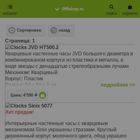
095shop.ru
каталог
поиск
корзина
Сортировка
назад
Cтраница: 1
Clocks JVD HT500.2
Кварцевые настенные часы JVD большого диаметра в
комбинированом корпусе из пластика и металла, в
виде звезды с денадцатью стрелообразными лучами
Механизм: Кварцевый
Корпус: Пластик
Размер: 50 х 50 х 4 см
подробнее >>
Цена: 4`590
Р
Clocks Sinix 5077
Хит продаж!
Интерьерные настенные часы с кварцевым
механизмом Sinix украшены стразами. Круглый
деревянный корпус молочного цвета, обод украшен