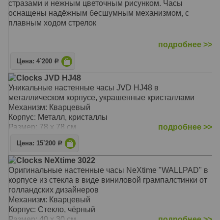
стразами и нежным цветочным рисунком. Часы
оснащены надёжным бесшумным механизмом, с
плавным ходом стрелок
подробнее >>
Подарок на День святого Валентина ( День
Цена: 4`200
Р
Влюбленных )
Clocks JVD HJ48
Механизм: Кварцевый с плавным ходом
Уникальные настенные часы JVD HJ48 в
Корпус: MDF
металлическом корпусе, украшенные кристаллами
Размер: 35 х 35 х 5 см
Механизм: Кварцевый
Корпус: Металл, кристаллы
Размер: 78 х 78 см
подробнее >>
Цена: 15`200
Р
Clocks NeXtime 3022
Оригинальные настенные часы NeXtime "WALLPAD" в
корпусе из стекла в виде виниловой грампалстинки от
голландских дизайнеров
Механизм: Кварцевый
Корпус: Стекло, чёрный
Размер: 40 х 30 см
подробнее >>