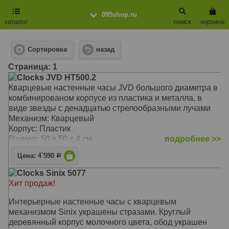
095shop.ru
каталог
поиск
корзина
Сортировка
назад
Cтраница: 1
Clocks JVD HT500.2
Кварцевые настенные часы JVD большого диаметра в
комбинированом корпусе из пластика и металла, в
виде звезды с денадцатью стрелообразными лучами
Механизм: Кварцевый
Корпус: Пластик
Размер: 50 х 50 х 4 см
подробнее >>
Цена: 4`590
Р
Clocks Sinix 5077
Хит продаж!
Интерьерные настенные часы с кварцевым
механизмом Sinix украшены стразами. Круглый
деревянный корпус молочного цвета, обод украшен