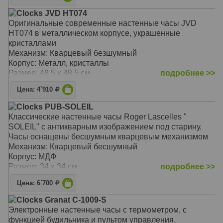
Clocks JVD HT074
Оригинальные современные настенные часы JVD
HT074 в металлическом корпусе, украшенные
кристаллами
Механизм: Кварцевый безшумный
Корпус: Металл, кристаллы
Размер: 48,5 х 48,5 см
подробнее >>
Цена: 4`910
Р
Clocks PUB-SOLEIL
Классические настенные часы Roger Lascelles "
SOLEIL" с антикварным изображением под старину.
Часы оснащены бесшумным кварцевым механизмом
Механизм: Кварцевый бесшумный
Корпус: МДФ
Размер: 34 х 34 см
подробнее >>
Цена: 6`700
Р
Clocks Granat C-1009-S
Электронные настенные часы с термометром, с
функцией будильника и пультом управления.