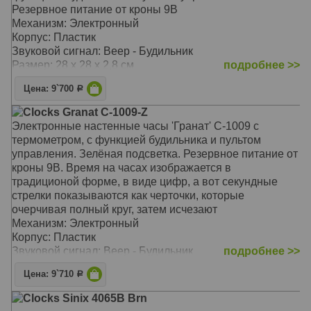
Резервное питание от кроны 9В
Механизм: Электронный
Корпус: Пластик
Звуковой сигнал: Beep - Будильник
Размер: 28 x 28 x 2,8 см
подробнее >>
Цена: 9`700
Р
Clocks Granat C-1009-Z
Электронные настенные часы 'Гранат' С-1009 с
термометром, с функцией будильника и пультом
управления. Зелёная подсветка. Резервное питание от
кроны 9В. Время на часах изображается в
традиционой форме, в виде цифр, а вот секундные
стрелки показываются как черточки, которые
очерчивая полный круг, затем исчезают
Механизм: Электронный
Корпус: Пластик
Звуковой сигнал: Beep - Будильник
подробнее >>
Размер: 28 x 28 x 2,8 см
Цена: 9`710
Р
Clocks Sinix 4065B Brn