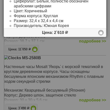
Циферблат:
Белый, полностю обозначен
арабскими цифрами
Clocks Progetti 019050WE
Цвет:
Коричневый
Кварцевые настенны часы Progetti от итальянского
Форма корпуса:
Круглая
дизайнера Alberto Sala , нарочитая «небрежность»
Размер:
32,4 x 32,4 х 4,4 см
циферблата напоминающего срез пенька, лишь
Производитель:
Южная Корея
подчёркивает оригинальность исполнения этих
удивительных часов.
Цена: 2`610
Р
Корпус: Дерево, Венге
Размер: 38,7 х 37,1 см
подробнее >>
Цена: 11`050
Р
Clocks MS-2580B
Настенные часы Mosalt 'Якорь' с морской тематикой в
круглом деревянном корпусе. Часы оснащены
бесшумным японским механизмом Rhythm с плавным
ходом секундной стрелки
Механизм: Кварцевый бесшумный (Япония)
Корпус: Дерево шпон, защитное стекло
Размер: 30 х 30 х 5,6 см
подробнее >>
Цена: 3`490
Р