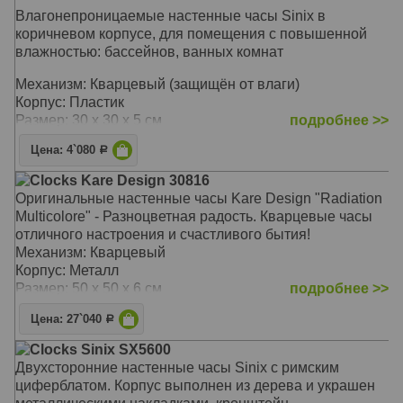
Влагонепроницаемые настенные часы Sinix в
коричневом корпусе, для помещения с повышенной
влажностью: бассейнов, ванных комнат
Механизм: Кварцевый (защищён от влаги)
Корпус: Пластик
Размер: 30 х 30 х 5 см
подробнее >>
Цена: 4`080
Р
Clocks Kare Design 30816
Оригинальные настенные часы Kare Design "Radiation
Multicolore" - Разноцветная радость. Кварцевые часы
отличного настроения и счастливого бытия!
Механизм: Кварцевый
Корпус: Металл
Размер: 50 х 50 х 6 см
подробнее >>
Цена: 27`040
Р
Clocks Sinix SX5600
Двухсторонние настенные часы Sinix с римским
циферблатом. Корпус выполнен из дерева и украшен