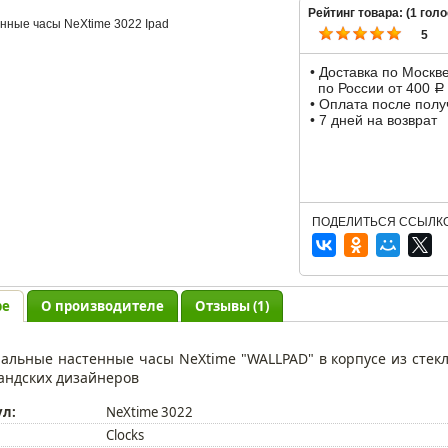
Рейтинг товара: (
1
голо
5
• Доставка по Москв
по России от 400
Р
• Оплата после пол
• 7 дней на возврат
ПОДЕЛИТЬСЯ ССЫЛКО
ре
О производителе
Отзывы (1)
альные настенные часы NeXtime "WALLPAD" в корпусе из стек
ландских дизайнеров
ул:
NeXtime 3022
Clocks