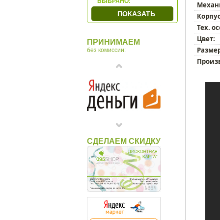
ВЫБРАНО:
Механ
Hermle
ПОКАЗАТЬ
Корпус
Hettich
Тех. о
Howard Miller
Цвет:
ПРИНИМАЕМ
Incantesimo Design
Размер
без комиссии:
Karlsson
Произ
LEFF
Lowell
MADO
Newgate
Nomon
Opulent
СДЕЛАЕМ СКИДКУ
Ponyglass
Rhythm
San`decor
Sea Power
Seiko
Timeworks
Tomas Stern