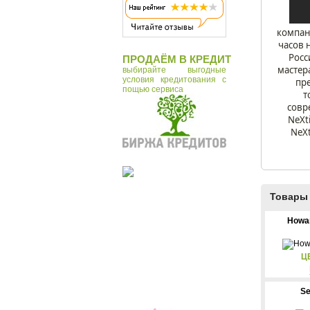
Tonin Casa
Vostok
компани
часов 
Zero Branko
Росс
ПРОДАЁМ В КРЕДИТ
Макей
мастер
выбирайте выгодные
условия кредитования с
пр
пощью сервиса
т
совр
NeXt
NeXt
Товары 
Howar
Ц
Se