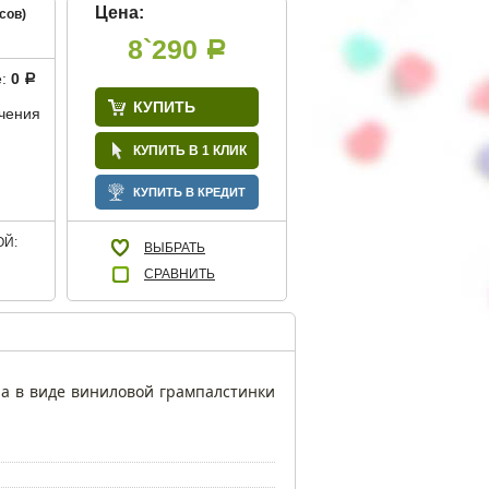
Цена:
сов)
8`290
Р
е:
0
Р
КУПИТЬ
учения
КУПИТЬ В 1 КЛИК
КУПИТЬ В КРЕДИТ
Й:
ВЫБРАТЬ
СРАВНИТЬ
ла в виде виниловой грампалстинки