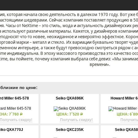
я, которая начала свою деятельность в далеком 1970 году. Вот уже б
настоящими шедеврами. Сейчас компания поставляет продукцию в 50 
ия. Часы от NeXtimе – это стиль, мода и актуальность дизайнерских 
а используют различные материалы. Кажется, у дизайнеров компании ф
еподносят что-то новее, неожиданное и невероятно эффектное. Коро
орговой марки – металл и стекло. Их вариации буквально творят чуде
еменном интерьере, а также будут превосходно смотреться рядом с 
imе индивидуальна. В эпоху массового производства это качество ос
imе, вы поймете, почему компания выбрала себе девиз: «Мы занимае
времени».
близкие по цене:
d Miller 645-578
Seiko QXA696K
Howard Miller 
ЕНА: 7`760
ЦЕНА: 7`520
ЦЕНА: 6`8
Р
Р
Получить скидку!
Получить скидку!
Получить
iko QXA770J
Seiko QXC235K
Seiko QXA5