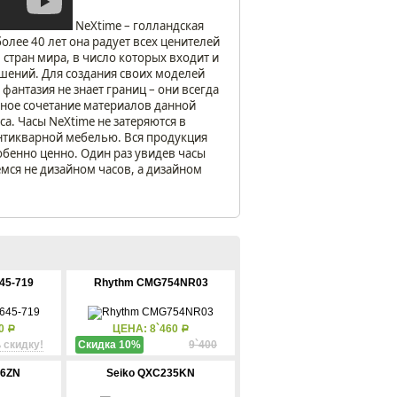
NeXtimе – голландская
олее 40 лет она радует всех ценителей
стран мира, в число которых входит и
решений. Для создания своих моделей
антазия не знает границ – они всегда
нное сочетание материалов данной
са. Часы NeXtimе не затеряются в
антикварной мебелью. Вся продукция
обенно ценно. Один раз увидев часы
мся не дизайном часов, а дизайном
645-719
Rhythm CMG754NR03
00
ЦЕНА: 8`460
Р
Р
 скидку!
Скидка 10%
9`400
86ZN
Seiko QXC235KN