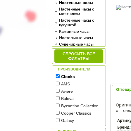
Настенные часы
Настенные часы с
маятником
Настенные часы с
кукушкой
Каминные часы
Настольные часы
Сувенирные часы
Будильники
СБРОСИТЬ ВСЕ
Метеостанции
ФИЛЬТРЫ
ПРОИЗВОДИТЕЛИ:
Clocks
AMS
О това
Aviere
Bulova
Оригин
Byzantine Collection
от гол
Cooper Classics
Артик
Galaxy
Бренд:
Granat