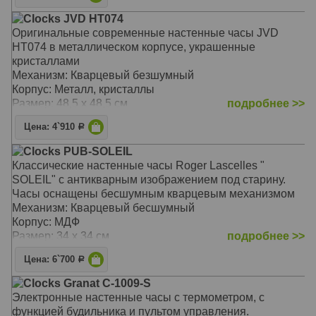
Clocks JVD HT074
Оригинальные современные настенные часы JVD
HT074 в металлическом корпусе, украшенные
кристаллами
Механизм: Кварцевый безшумный
Корпус: Металл, кристаллы
Размер: 48,5 х 48,5 см
подробнее >>
Цена: 4`910
Р
Clocks PUB-SOLEIL
Классические настенные часы Roger Lascelles "
SOLEIL" с антикварным изображением под старину.
Часы оснащены бесшумным кварцевым механизмом
Механизм: Кварцевый бесшумный
Корпус: МДФ
Размер: 34 х 34 см
подробнее >>
Цена: 6`700
Р
Clocks Granat C-1009-S
Электронные настенные часы с термометром, с
функцией будильника и пультом управления.