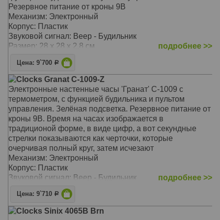
Резервное питание от кроны 9В
Механизм: Электронный
Корпус: Пластик
Звуковой сигнал: Beep - Будильник
Размер: 28 x 28 x 2,8 см
подробнее >>
Цена: 9`700
Р
Clocks Granat C-1009-Z
Электронные настенные часы 'Гранат' С-1009 с
термометром, с функцией будильника и пультом
управления. Зелёная подсветка. Резервное питание от
кроны 9В. Время на часах изображается в
традиционой форме, в виде цифр, а вот секундные
стрелки показываются как черточки, которые
очерчивая полный круг, затем исчезают
Механизм: Электронный
Корпус: Пластик
Звуковой сигнал: Beep - Будильник
подробнее >>
Размер: 28 x 28 x 2,8 см
Цена: 9`710
Р
Clocks Sinix 4065B Brn