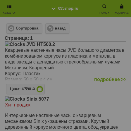
095shop.ru
каталог
поиск
корзина
Сортировка
назад
Cтраница: 1
Clocks JVD HT500.2
Кварцевые настенные часы JVD большого диаметра в
комбинированом корпусе из пластика и металла, в
виде звезды с денадцатью стрелообразными лучами
Механизм: Кварцевый
Корпус: Пластик
Размер: 50 х 50 х 4 см
подробнее >>
Цена: 4`590
Р
Clocks Sinix 5077
Хит продаж!
Интерьерные настенные часы с кварцевым
механизмом Sinix украшены стразами. Круглый
деревянный корпус молочного цвета, обод украшен