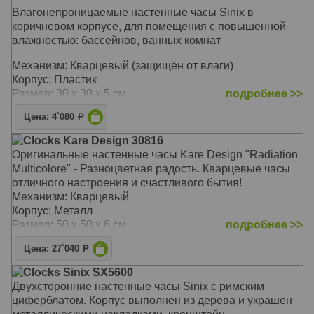
Влагонепроницаемые настенные часы Sinix в
коричневом корпусе, для помещения с повышенной
влажностью: бассейнов, ванных комнат
Механизм: Кварцевый (защищён от влаги)
Корпус: Пластик
Размер: 30 х 30 х 5 см
подробнее >>
Цена: 4`080
Р
Clocks Kare Design 30816
Оригинальные настенные часы Kare Design "Radiation
Multicolore" - Разноцветная радость. Кварцевые часы
отличного настроения и счастливого бытия!
Механизм: Кварцевый
Корпус: Металл
Размер: 50 х 50 х 6 см
подробнее >>
Цена: 27`040
Р
Clocks Sinix SX5600
Двухсторонние настенные часы Sinix с римским
циферблатом. Корпус выполнен из дерева и украшен