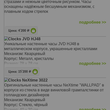
стразами и нежным цветочным рисунком. Часы
оснащены надёжным бесшумным механизмом, с
плавным ходом стрелок
подробнее >>
Подарок на День святого Валентина ( День
Цена: 4`200
Р
Влюбленных )
Clocks JVD HJ48
Механизм: Кварцевый с плавным ходом
Уникальные настенные часы JVD HJ48 в
Корпус: MDF
металлическом корпусе, украшенные кристаллами
Размер: 35 х 35 х 5 см
Механизм: Кварцевый
Корпус: Металл, кристаллы
Размер: 78 х 78 см
подробнее >>
Цена: 15`200
Р
Clocks NeXtime 3022
Оригинальные настенные часы NeXtime "WALLPAD" в
корпусе из стекла в виде виниловой грампалстинки от
голландских дизайнеров
Механизм: Кварцевый
Корпус: Стекло, чёрный
Размер: 40 х 30 см
подробнее >>