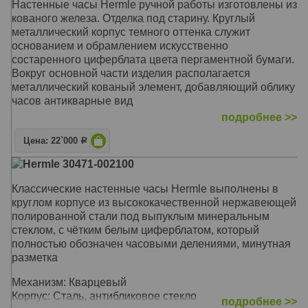
Настенные часы Hermle ручной работы изготовлены из
кованого железа. Отделка под старину. Круглый
металлический корпус темного оттенка служит
основанием и обрамлением искусственно
состаренного циферблата цвета пергаментной бумаги.
Вокруг основной части изделия располагается
металлический кованый элемент, добавляющий облику
часов антикварные вид
подробнее >>
Механизм: Кварцевый бесшумный
Корпус: Кованое железо
Цена: 22`000
Р
Размер: 42,5 х 42,5 x 5,5 см
Hermle 30471-002100
Классические настенные часы Hermle выполнены в
круглом корпусе из высококачественной нержавеющей
полированной стали под выпуклым минеральным
стеклом, с чётким белым циферблатом, который
полностью обозначен часовыми делениями, минутная
разметка
Механизм: Кварцевый
Корпус: Сталь, антибликовое стекло
подробнее >>