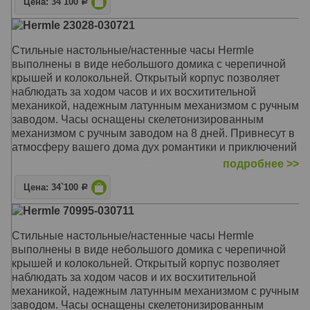
Корпус: Орех, латунь
Цена: 34`100
Р
Звуковой сигнал: Гонг
Hermle 23028-030721
Размер: 32 х 24 х 16 см
Стильные настольные/настенные часы Hermle
выполнены в виде небольшого домика с черепичной
крышей и колокольней. Открытый корпус позволяет
наблюдать за ходом часов и их восхитительной
механикой, надежным латунным механизмом с ручным
заводом. Часы оснащены скелетонизированным
механизмом с ручным заводом на 8 дней. Привнесут в
атмосферу вашего дома дух романтики и приключений
подробнее >>
Механизм: Механический Скелетон
Корпус: Орех, латунь
Цена: 34`100
Р
Звуковой сигнал: Без боя
Hermle 70995-030711
Размер: 32 х 24 х 16 см
Стильные настольные/настенные часы Hermle
выполнены в виде небольшого домика с черепичной
крышей и колокольней. Открытый корпус позволяет
наблюдать за ходом часов и их восхитительной
механикой, надежным латунным механизмом с ручным
заводом. Часы оснащены скелетонизированным