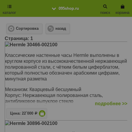
095shop.ru
каталог
поиск
корзина
Сортировка
назад
Cтраница: 1
Hermle 30466-002100
Классические настенные часы Hermle выполнены в
круглом корпусе из высококачественной нержавеющей
полированной стали, с чётким белым циферблатом,
который полностью обозначен арабскими цифрами,
минутная разметка
Механизм: Кварцевый бесшумный
Корпус: Нержавеющая полированная сталь,
антибликовое выпуклое стекло
подробнее >>
Размер: 30 х 30 х 5 см
Цена: 22`000
Р
Hermle 30896-002100