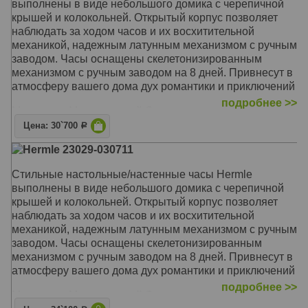
выполнены в виде небольшого домика с черепичной
крышей и колокольней. Открытый корпус позволяет
наблюдать за ходом часов и их восхитительной
механикой, надежным латунным механизмом с ручным
заводом. Часы оснащены скелетонизированным
механизмом с ручным заводом на 8 дней. Привнесут в
атмосферу вашего дома дух романтики и приключений
подробнее >>
Механизм: Механический Скелетон
Корпус: Орех, латунь
Цена: 30`700
Р
Звуковой сигнал: Без боя
Hermle 23029-030711
Размер: 32 х 24 х 16 см
Стильные настольные/настенные часы Hermle
выполнены в виде небольшого домика с черепичной
крышей и колокольней. Открытый корпус позволяет
наблюдать за ходом часов и их восхитительной
механикой, надежным латунным механизмом с ручным
заводом. Часы оснащены скелетонизированным
механизмом с ручным заводом на 8 дней. Привнесут в
атмосферу вашего дома дух романтики и приключений
подробнее >>
Механизм: Механический Скелетон