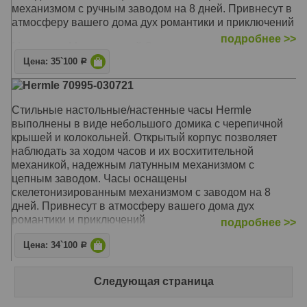
механизмом с ручным заводом на 8 дней. Привнесут в
атмосферу вашего дома дух романтики и приключений
подробнее >>
Механизм: Механический Скелетон
Корпус: Орех, латунь
Цена: 35`100
Р
Звуковой сигнал: Гонг
Hermle 70995-030721
Размер: 63 х 27 х 19 см
Стильные настольные/настенные часы Hermle
выполнены в виде небольшого домика с черепичной
крышей и колокольней. Открытый корпус позволяет
наблюдать за ходом часов и их восхитительной
механикой, надежным латунным механизмом с
цепным заводом. Часы оснащены
скелетонизированным механизмом с заводом на 8
дней. Привнесут в атмосферу вашего дома дух
романтики и приключений
подробнее >>
Механизм: Механический Скелетон
Цена: 34`100
Р
Корпус: Орех, латунь
Звуковой сигнал: Без боя
Следующая страница
Размер: 63 х 27 х 19 см