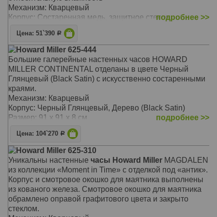
Механизм: Кварцевый
Корпус: Состаренная медь, защитное стекло
подробнее >>
Размер: 71 x 71 х 11 см
Цена: 51`390
Р
Howard Miller 625-444
Большие галерейные настенных часов HOWARD
MILLER CONTINENTAL отделаны в цвете Черный
Глянцевый (Black Satin) с искусственно состаренными
краями.
Механизм: Кварцевый
Корпус: Черный Глянцевый, Дерево (Black Satin)
Размер: 91 x 91 х 8 см
подробнее >>
Цена: 104`270
Р
Howard Miller 625-310
Уникальны настенные
часы Howard Miller
MAGDALEN
из коллекции «Moment in Time» с отделкой под «антик».
Корпус и смотровое окошко для маятника выполнены
из кованого железа. Смотровое окошко для маятника
обрамлено оправой графитового цвета и закрыто
стеклом.