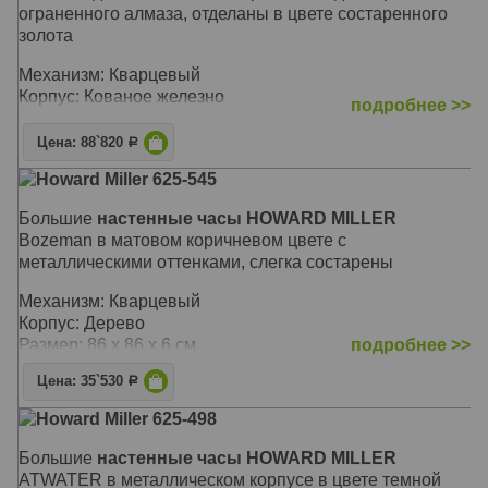
ограненного алмаза, отделаны в цвете состаренного
зoлoтa
Механизм: Кварцевый
Корпус: Кованое железно
подробнее >>
Размер: 124 x 124 х 6 см
Цена: 88`820
Р
Howard Miller 625-545
Большие
настенные часы HOWARD MILLER
Bozeman в матовом коричневом цвете с
металлическими оттенками, слегка состарены
Механизм: Кварцевый
Корпус: Дерево
Размер: 86 x 86 х 6 см
подробнее >>
Цена: 35`530
Р
Howard Miller 625-498
Большие
настенные часы HOWARD MILLER
ATWATER в металлическом корпусе в цвете темной