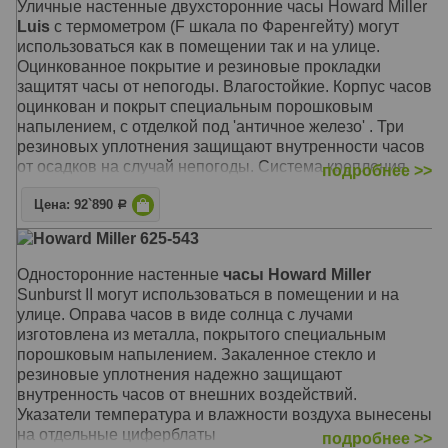
Уличные настенные двухсторонние часы Howard Miller
Размер: 36 x 36 х 4 см
Luis
с термометром (F шкала по Фаренгейту) могут
использоваться как в помещении так и на улице.
Оцинкованное покрытие и резиновые прокладки
защитят часы от непогоды.
Влагостойкие. Корпус часов
оцинкован и покрыт специальным порошковым
напылением, с отделкой под 'античное железо' . Три
резиновых уплотнения защищают внутренности часов
от осадков на случай непогоды. Система крепления
подробнее >>
Вертлюги к декоративному настенному кронштейну
Цена: 92`890
позволяют установить оптимальную видимость часов с
Р
любого угла зрения.
Howard Miller 625-543
Механизм: Кварцевый
Односторонние настенные
часы Howard Miller
Корпус: Чёрный стальной с оцинкованным креплением
Sunburst II могут использоваться в помещении и на
Размер: 55 х 50 х 16 см; циферблат 38 см.
улице. Оправа часов в виде солнца с лучами
изготовлена из металла, покрытого специальным
порошковым напылением. Закаленное стекло и
резиновые уплотнения надежно защищают
внутренность часов от внешних воздействий.
Указатели температура и влажности воздуха вынесены
на отдельные циферблаты
подробнее >>