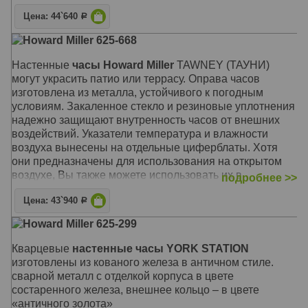
Механизм: Кварцевый
Цена: 44`640
Р
Корпус: Металл (кованый), защитное стекло
Howard Miller 625-668
Размер: 57 х 57 х 5 см
Настенные
часы Howard Miller
TAWNEY (ТАУНИ)
могут украсить патио или террасу. Оправа часов
изготовлена из металла, устойчивого к погодным
условиям. Закаленное стекло и резиновые уплотнения
надежно защищают внутренность часов от внешних
воздействий. Указатели температура и влажности
воздуха вынесены на отдельные циферблаты. Хотя
они предназначены для использования на открытом
воздухе, Вы также можете использовать их в
подробнее >>
помещении, на кухне, в ванной или в любом другом
Цена: 43`940
месте Вашего дома
Р
Howard Miller 625-299
Отделка корпуса выполнена в средних тонах
антрацита, которая прекрасно сочетается с любым
Кварцевые
настенные часы YORK STATION
внутренним двориком или домашним декором. Белый
изготовлены из кованого железа в античном стиле.
циферблат гармонирует с корпусом и контрастно
сварной металл с отделкой корпуса в цвете
выделяет выпуклые черные арабские цифры, которые,
состаренного железа, внешнее кольцо – в цвете
в свою очередь, прекрасно сочетаются с изящными
«античного золота»