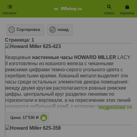
095shop.ru
каталог
поиск
корзина
Сортировка
назад
Cтраница: 1
Howard Miller 625-423
Кварцевые
настенные часы HOWARD MILLER
LACY
II изготовлены из кованого железа c чеканными
римскими цифрами темно-серого угольного цвета с
серебристыми краями. Кованый металл выделяет эти
часы среди остальных элементов декора помещения:
между двумя кругам располагаются ровные римские
цифры, центральный круг разделен линиями по
горизонтали и вертикали, а на пересечении этих линий
находится небольшой ромб, к которому прикрепляются
подробнее >>
часовые стрелки. На концах стрелок располагаются
Цена: 17`530
формы полых алмазов.
Р
Howard Miller 625-358
Механизм: Кварцевый
Корпус: Кованое железо