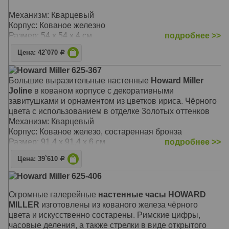
черными стрелками, создавая изысканный вид.
Изящные полуоружности дополнительных
Механизм: Кварцевый
циферблатов термометра ( в градусах Фаренгейта) и
Корпус: Кованое железно
гигрометра легко читаются и придают циферблату еще
Размер: 54 x 54 х 4 см
подробнее >>
больше визуального интереса.
Цена: 42`070
Р
Механизм: Кварцевый
Howard Miller 625-367
Размер: 62 х 62 х 8 см
Большие выразительные настенные
Howard Miller
Joline
в кованом корпусе с декоративными
завитушками и орнаментом из цветков ириса. Чёрного
цвета с использованием в отделке 3oлoтых оттенков
Механизм: Кварцевый
Корпус: Кованое железо, состаренная бронза
Размер: 91,4 х 91,4 х 6 см
подробнее >>
Цена: 39`610
Р
Howard Miller 625-406
Огромные галерейные
настенные часы HOWARD
MILLER
изготовлены из кованого железа чёрного
цвета и искусственно состарены. Римские цифры,
часовые деления, а также стрелки в виде открытого