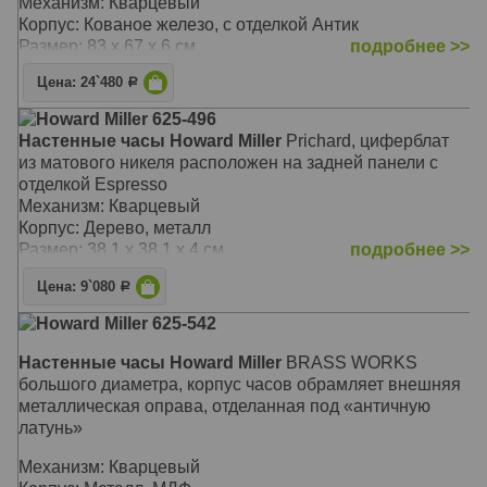
Механизм: Кварцевый
Корпус: Кованое железо, с отделкой Антик
Размер: 83 х 67 х 6 см
подробнее >>
Цена: 24`480
Р
Howard Miller 625-496
Настенные часы Howard Miller
Prichard, циферблат
из матового никеля расположен на задней панели с
отделкой Espresso
Механизм: Кварцевый
Корпус: Дерево, металл
Размер: 38,1 x 38,1 х 4 см
подробнее >>
Цена: 9`080
Р
Howard Miller 625-542
Настенные часы Howard Miller
BRASS WORKS
большого диаметра, корпус часов обрамляет внешняя
металлическая оправа, отделанная под «античную
латунь»
Механизм: Кварцевый