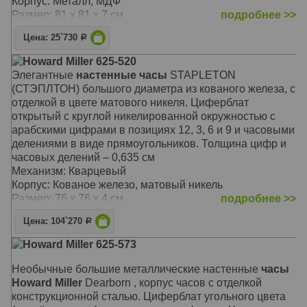
Корпус: Металл, МДФ
Размер: 81 x 81 х 7 см
подробнее >>
Цена: 25`730
Р
Howard Miller 625-520
Элегантные
настенные часы
STAPLETON
(СТЭПЛТОН) большого диаметра из кованого железа, с
отделкой в цвете матового никеля. Циферблат
открытый с круглой никелированной окружностью с
арабскими цифрами в позициях 12, 3, 6 и 9 и часовыми
делениями в виде прямоугольников. Толщина цифр и
часовых делений – 0,635 см
Механизм: Кварцевый
Корпус: Кованое железо, матовый никель
Размер: 76 x 76 х 4 см
подробнее >>
Цена: 104`270
Р
Howard Miller 625-573
Необычные большие металлические настенные
часы
Howard Miller
Dearborn , корпус часов с отделкой
конструкционной сталью. Циферблат угольного цвета