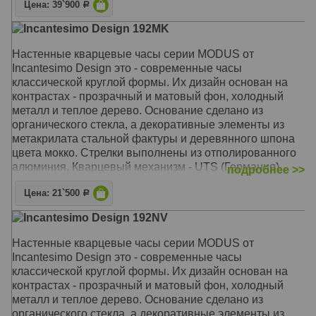
Цена: 39`900
Р
Механизм: Кварцевый UTS (Германия)
Incantesimo Design 192MK
Корпус: Метакрилат, оргстекло, дерево
Размер: Диаметр 40 см
Настенные кварцевые часы серии MODUS от
Incantesimo Design это - современные часы
классической круглой формы. Их дизайн основан на
контрастах - прозрачный и матовый фон, холодный
металл и теплое дерево. Основание сделано из
органического стекла, а декоративные элементы из
метакрилата стальной фактуры и деревянного шпона
цвета мокко. Стрелки выполнены из отполированного
алюминия. Кварцевый механизм - UTS (Германия),
подробнее >>
бесшумный, с плавным ходом. Дизайн и производство
Цена: 21`500
- Италия, Милан.
Р
Incantesimo Design 192NV
Механизм: Кварцевый UTS (Германия)
Корпус: Метакрилат, оргстекло, дерево
Настенные кварцевые часы серии MODUS от
Размер: Диаметр 40 см
Incantesimo Design это - современные часы
классической круглой формы. Их дизайн основан на
контрастах - прозрачный и матовый фон, холодный
металл и теплое дерево. Основание сделано из
органического стекла, а декоративные элементы из