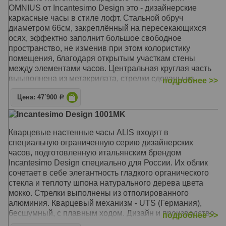
и производство - Италия, Милан.
OMNIUS от Incantesimo Design это - дизайнерские
каркасные часы в стиле лофт. Стальной обруч
Механизм: Кварцевый UTS (Германия)
диаметром 66см, закреплённый на пересекающихся
Корпус: Сталь, метакрилат, дерево
осях, эффектно заполнит большое свободное
Размер: Диаметр 66 см
пространство, не изменив при этом колористику
помещения, благодаря открытым участкам стены
между элементами часов. Центральная круглая часть
выыполнена из метакрилата, стрелки сделаны из
подробнее >>
отполированного аллюминия и дополнены вставками
Цена: 47`900
из натурального шпона цвета "серое дерево".
Р
Кварцевый механизм часов - UTS (Германия),
Incantesimo Design 1001MK
бесшумный, с плавным ходом. В комплект поставки
входят: часовой механизм со встроенными стрелками,
Кварцевые настенные часы ALIS входят в
саморез. Дизайн и производство - Италия, Милан.
специальную ограниченную серию дизайнерских
часов, подготовленную итальянским брендом
Механизм: Кварцевый UTS (Германия)
Incantesimo Design специально для России. Их облик
Корпус: Сталь, метакрилат, дерево
сочетает в себе элегантность гладкого органического
Размер: Диаметр 66 см
стекла и теплоту шпона натурального дерева цвета
мокко. Стрелки выполнены из отполированного
алюминия. Кварцевый механизм - UTS (Германия),
бесшумный, с плавным ходом. Дизайн и производство
подробнее >>
- Италия, Милан.