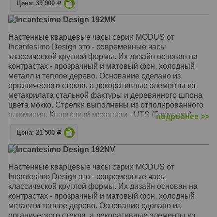
Цена: 39`900
Р
Механизм: Кварцевый UTS (Германия)
Incantesimo Design 192MK
Корпус: Метакрилат, оргстекло, дерево
Размер: Диаметр 40 см
Настенные кварцевые часы серии MODUS от
Incantesimo Design это - современные часы
классической круглой формы. Их дизайн основан на
контрастах - прозрачный и матовый фон, холодный
металл и теплое дерево. Основание сделано из
органического стекла, а декоративные элементы из
метакрилата стальной фактуры и деревянного шпона
цвета мокко. Стрелки выполнены из отполированного
алюминия. Кварцевый механизм - UTS (Германия),
подробнее >>
бесшумный, с плавным ходом. Дизайн и производство
Цена: 21`500
- Италия, Милан.
Р
Incantesimo Design 192NV
Механизм: Кварцевый UTS (Германия)
Корпус: Метакрилат, оргстекло, дерево
Настенные кварцевые часы серии MODUS от
Размер: Диаметр 40 см
Incantesimo Design это - современные часы
классической круглой формы. Их дизайн основан на
контрастах - прозрачный и матовый фон, холодный
металл и теплое дерево. Основание сделано из
органического стекла, а декоративные элементы из