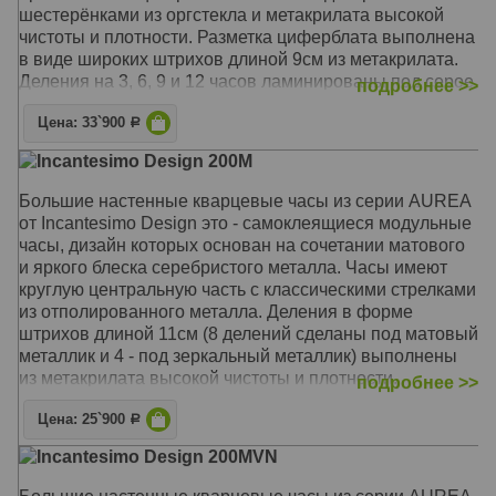
шестерёнками из оргстекла и метакрилата высокой
Механизм: Кварцевый UTS (Германия)
чистоты и плотности. Разметка циферблата выполнена
Корпус: Метакрилат
в виде широких штрихов длиной 9см из метакрилата.
Размер: Диаметр 80-100 см
Деления на 3, 6, 9 и 12 часов ламинированы под серое
подробнее >>
дерево. Стрелки из отполированного металла
Цена: 33`900
дополнены вставками из натурального шпона, так же
Р
тонированными в цвет серого дерева. Кварцевый
Incantesimo Design 200M
механизм часов - UTS (Германия), бесшумный, с
плавным ходом. Диаметр часов, после размещения на
Большие настенные кварцевые часы из серии AUREA
стене, составляет 80-100см. В комплект поставки
от Incantesimo Design это - самоклеящиеся модульные
входят: часовой механизм со встроенными стрелками,
часы, дизайн которых основан на сочетании матового
стикеры-деления, шаблон для крепления на стену,
и яркого блеска серебристого металла. Часы имеют
саморез. Дизайн и производство - Италия, Милан.
круглую центральную часть с классическими стрелками
из отполированного металла. Деления в форме
Механизм: Кварцевый UTS (Германия)
штрихов длиной 11см (8 делений сделаны под матовый
Корпус: Метакрилат
металлик и 4 - под зеркальный металлик) выполнены
Размер: Диаметр 80-100 см
из метакрилата высокой чистоты и плотности.
подробнее >>
Кварцевый механизм - UTS (Германия), бесшумный, с
Цена: 25`900
плавным ходом. Диаметр размещенных на стене часов
Р
- от 90 до 100 см. Центральная часть подвешивается
Incantesimo Design 200MVN
на крепление, а деления располагаются на стене по
прилагаемому шаблону на самоклеящейся основе.