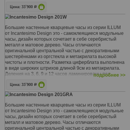
отполированного металла. Кварцевый механизм часов
Цена: 33`900
- UTS (Германия), бесшумный, с плавным ходом.
Р
Диаметр часов, после размещения на стене,
Incantesimo Design 201W
составляет 80-100см. В комплект поставки входят:
часовой механизм со встроенными стрелками,
Большие настенные кварцевые часы из серии ILLUM
стикеры-деления, шаблон для крепления на стену,
от Incantesimo Design это - самоклеящиеся модульные
саморез. Дизайн и производство - Италия, Милан.
часы, дизайн которых сочетает в себе серебристый
металл и матовое дерево. Часы отличаются
Механизм: Кварцевый UTS (Германия)
оригинальной центральной частью с декоративными
Корпус: Метакрилат
шестерёнками из оргстекла и метакрилата высокой
Размер: Диаметр 80-100 см
чистоты и плотности. Разметка циферблата выполнена
в виде широких штрихов длиной 9см из метакрилата.
Деления на 3, 6, 9 и 12 часов ламинированы под
подробнее >>
дерево цвета "венге". Стрелки из отполированного
Цена: 33`900
металла дополнены вставками из натурального шпона,
Р
так же тонированными в цвет венге. Кварцевый
Incantesimo Design 201GRA
механизм часов - UTS (Германия), бесшумный, с
плавным ходом. Диаметр часов, после размещения на
Большие настенные кварцевые часы из серии ILLUM
стене, составляет 80-100см. В комплект поставки
от Incantesimo Design это - самоклеящиеся модульные
входят: часовой механизм со встроенными стрелками,
часы, дизайн которых сочетает в себе серебристый
стикеры-деления, шаблон для крепления на стену,
металл и матовое дерево. Часы отличаются
саморез. Дизайн и производство - Италия, Милан.
оригинальной центральной частью с декоративными