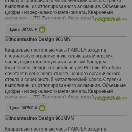
стекла и серебристый металлический блеск. Стрелки
выполнены из отполированного алюминия. Объемные
цифры - из зеркального метакрилата. Кварцевый
механизм - UTS (Германия), бесшумный, с плавным
подробнее >>
ходом. Дизайн и производство - Италия, Милан.
Цена: 38`500
Р
Механизм: Кварцевый UTS (Германия)
Incantesimo Design 901MN
Корпус: Метакрилат, оргстекло
Размер: Диаметр 42 см
Кварцевые настенные часы FABULA входят в
специальную ограниченную серию дизайнерских
часов, подготовленную итальянским брендом
Incantesimo Design специально для России. Их облик
сочетает в себе элегантность черного органического
стекла и серебристый металлический блеск. Стрелки
выполнены из отполированного алюминия. Объемные
цифры - из зеркального метакрилата. Кварцевый
механизм - UTS (Германия), бесшумный, с плавным
подробнее >>
ходом. Дизайн и производство - Италия, Милан.
Цена: 38`500
Р
Механизм: Кварцевый UTS (Германия)
Incantesimo Design 901MVN
Корпус: Метакрилат, оргстекло
Размер: Диаметр 42 см
Кварцевые настенные часы FABULA входят в