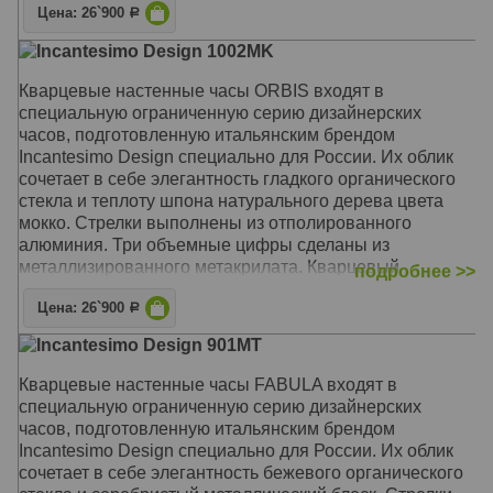
Цена: 26`900
Р
Механизм: Кварцевый UTS (Германия)
Incantesimo Design 1002MK
Корпус: Органическое стекло, дерево
Размер: Диаметр 45 см
Кварцевые настенные часы ORBIS входят в
специальную ограниченную серию дизайнерских
часов, подготовленную итальянским брендом
Incantesimo Design специально для России. Их облик
сочетает в себе элегантность гладкого органического
стекла и теплоту шпона натурального дерева цвета
мокко. Стрелки выполнены из отполированного
алюминия. Три объемные цифры сделаны из
металлизированного метакрилата. Кварцевый
подробнее >>
механизм - UTS (Германия), бесшумный, с плавным
Цена: 26`900
ходом. Дизайн и производство - Италия, Милан.
Р
Incantesimo Design 901MT
Механизм: Кварцевый UTS (Германия)
Корпус: Органическое стекло, дерево
Кварцевые настенные часы FABULA входят в
Размер: Диаметр 45 см
специальную ограниченную серию дизайнерских
часов, подготовленную итальянским брендом
Incantesimo Design специально для России. Их облик
сочетает в себе элегантность бежевого органического