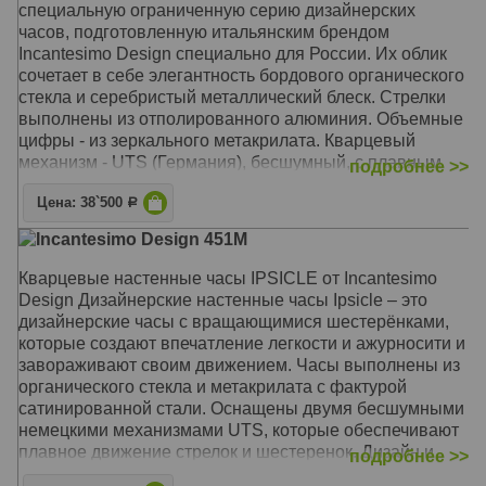
специальную ограниченную серию дизайнерских
часов, подготовленную итальянским брендом
Incantesimo Design специально для России. Их облик
сочетает в себе элегантность бордового органического
стекла и серебристый металлический блеск. Стрелки
выполнены из отполированного алюминия. Объемные
цифры - из зеркального метакрилата. Кварцевый
механизм - UTS (Германия), бесшумный, с плавным
подробнее >>
ходом. Дизайн и производство - Италия, Милан.
Цена: 38`500
Р
Механизм: Кварцевый UTS (Германия)
Incantesimo Design 451M
Корпус: Метакрилат, оргстекло
Размер: Диаметр 42 см
Кварцевые настенные часы IPSICLE от Incantesimo
Design Дизайнерские настенные часы Ipsicle – это
дизайнерские часы с вращающимися шестерёнками,
которые создают впечатление легкости и ажурносити и
завораживают своим движением. Часы выполнены из
органического стекла и метакрилата с фактурой
сатинированной стали. Оснащены двумя бесшумными
немецкими механизмами UTS, которые обеспечивают
плавное движение стрелок и шестеренок. Дизайн и
подробнее >>
производство - Италия, Милан.