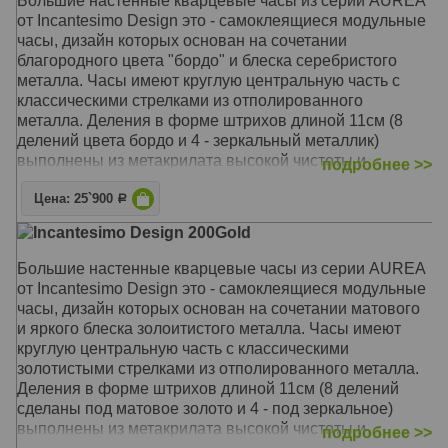
Большие настенные кварцевые часы из серии AUREA
При этом фактура поверхности может быть абсолютно
от Incantesimo Design это - самоклеящиеся модульные
любой: от гладких обоев до рельефного камня и
часы, дизайн которых основан на сочетании
дерева. В комплект поставки входят: часовой
благородного цвета "бордо" и блеска серебристого
механизм со встроенными стрелками, стикеры-
металла. Часы имеют круглую центральную часть с
деления, шаблон для крепления на стену, саморез.
классическими стрелками из отполированного
Дизайн и производство - Италия, Милан.
металла. Деления в форме штрихов длиной 11см (8
делений цвета бордо и 4 - зеркальный металлик)
Механизм: Кварцевый UTS (Германия)
выполнены из метакрилата высокой чистоты и
подробнее >>
Корпус: Метакрилат
плотности. Кварцевый механизм - UTS (Германия),
Размер: Диаметр 90-100 см
Цена: 25`900
бесшумный, с плавным ходом. Диаметр размещенных
Р
на стене часов - от 90 до 100 см. Центральная часть
Incantesimo Design 200Gold
подвешивается на крепление, а деления
располагаются на стене по прилагаемому шаблону на
Большие настенные кварцевые часы из серии AUREA
самоклеящейся основе. При этом фактура
от Incantesimo Design это - самоклеящиеся модульные
поверхности может быть абсолютно любой: от гладких
часы, дизайн которых основан на сочетании матового
обоев до рельефного камня и дерева. В комплект
и яркого блеска золоитистого металла. Часы имеют
поставки входят: часовой механизм со встроенными
круглую центральную часть с классическими
стрелками, стикеры-деления, шаблон для крепления на
золотистыми стрелками из отполированного металла.
стену, саморез. Дизайн и производство - Италия,
Деления в форме штрихов длиной 11см (8 делений
Милан.
сделаны под матовое золото и 4 - под зеркальное)
выполнены из метакрилата высокой чистоты и
подробнее >>
Механизм: Кварцевый UTS (Германия)