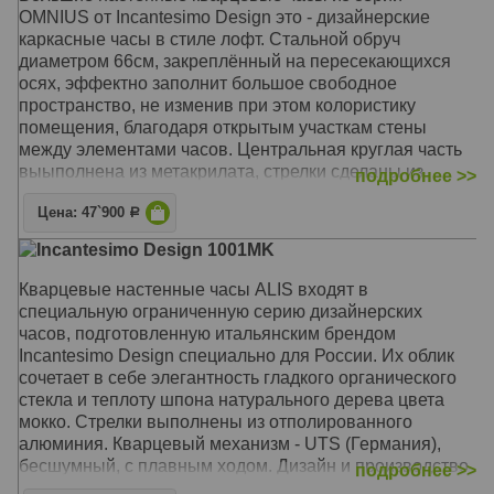
и производство - Италия, Милан.
OMNIUS от Incantesimo Design это - дизайнерские
каркасные часы в стиле лофт. Стальной обруч
Механизм: Кварцевый UTS (Германия)
диаметром 66см, закреплённый на пересекающихся
Корпус: Сталь, метакрилат, дерево
осях, эффектно заполнит большое свободное
Размер: Диаметр 66 см
пространство, не изменив при этом колористику
помещения, благодаря открытым участкам стены
между элементами часов. Центральная круглая часть
выыполнена из метакрилата, стрелки сделаны из
подробнее >>
отполированного аллюминия и дополнены вставками
Цена: 47`900
из натурального шпона цвета "серое дерево".
Р
Кварцевый механизм часов - UTS (Германия),
Incantesimo Design 1001MK
бесшумный, с плавным ходом. В комплект поставки
входят: часовой механизм со встроенными стрелками,
Кварцевые настенные часы ALIS входят в
саморез. Дизайн и производство - Италия, Милан.
специальную ограниченную серию дизайнерских
часов, подготовленную итальянским брендом
Механизм: Кварцевый UTS (Германия)
Incantesimo Design специально для России. Их облик
Корпус: Сталь, метакрилат, дерево
сочетает в себе элегантность гладкого органического
Размер: Диаметр 66 см
стекла и теплоту шпона натурального дерева цвета
мокко. Стрелки выполнены из отполированного
алюминия. Кварцевый механизм - UTS (Германия),
бесшумный, с плавным ходом. Дизайн и производство
подробнее >>
- Италия, Милан.