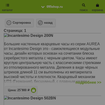
095shop.ru
каталог
поиск
корзина
Сортировка
назад
Cтраница: 1
Incantesimo Design 200N
Большие настенные кварцевые часы из серии AUREA
от Incantesimo Design это - самоклеящиеся модульные
часы, дизайн которых основан на сочетании блеска
серебристого металла с черным цветом. Часы имеют
круглую центральную часть с классическими стрелками
из отполированного металла. Деления в виде чёрных
штрихов длиной 11 см выполнены из метакрилата
высокой чистоты и плотности. Кварцевый механизм
UTS (Германия), бесшумный, с плавным ходом.
подробнее >>
Диаметр размещенных на стене часов - от 90 до 100
Цена: 25`900
см. Центральная часть подвешивается на крепление, а
Р
деления располагаются на стене по прилагаемому
Incantesimo Design 502BN
шаблону на самоклеящейся основе. При этом фактура
поверхности может быть абсолютно любой: от гладких