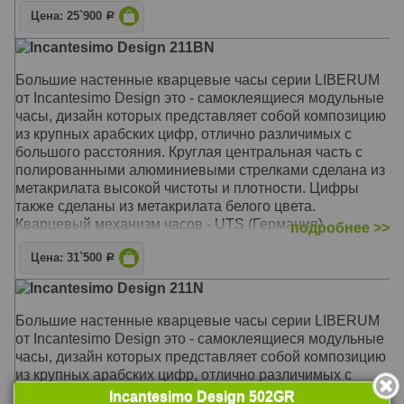
плотности. Кварцевый механизм - UTS (Германия),
Корпус: Метакрилат
Цена: 25`900
бесшумный, с плавным ходом. Диаметр размещенных
Р
Размер: Диаметр 90-100 см
на стене часов - от 90 до 100 см. Центральная часть
Incantesimo Design 211BN
подвешивается на крепление, а деления
располагаются на стене по прилагаемому шаблону на
Большие настенные кварцевые часы серии LIBERUM
самоклеящейся основе. При этом фактура
от Incantesimo Design это - самоклеящиеся модульные
поверхности может быть абсолютно любой: от гладких
часы, дизайн которых представляет собой композицию
обоев до рельефного камня и дерева. В комплект
из крупных арабских цифр, отлично различимых с
поставки входят: часовой механизм со встроенными
большого расстояния. Круглая центральная часть с
стрелками, стикеры-деления, шаблон для крепления на
полированными алюминиевыми стрелками сделана из
стену, саморез. Дизайн и производство - Италия,
метакрилата высокой чистоты и плотности. Цифры
Милан.
также сделаны из метакрилата белого цвета.
Кварцевый механизм часов - UTS (Германия),
подробнее >>
Механизм: Кварцевый UTS (Германия)
бесшумный, с плавным ходом. Диаметр часов, после
Корпус: Метакрилат
Цена: 31`500
размещения на стене, составляет 85 x 72 см. В
Р
Размер: Диаметр 90-100 см
комплект поставки входят: часовой механизм со
Incantesimo Design 211N
встроенными стрелками, стикеры-цифры, шаблон для
крепления на стену, саморез. Дизайн и производство -
Большие настенные кварцевые часы серии LIBERUM
Италия, Милан.
от Incantesimo Design это - самоклеящиеся модульные
часы, дизайн которых представляет собой композицию
Механизм: Кварцевый UTS (Германия)
из крупных арабских цифр, отлично различимых с
Корпус: Метакрилат
большого расстояния. Круглая центральная часть с
Incantesimo Design 502GR
Размер: 85 x 72 см