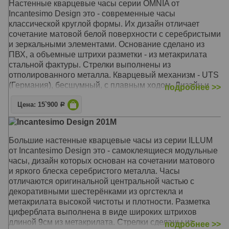
Настенные кварцевые часы серии OMNIA от
обоев до рельефного камня и дерева. В комплект
Incantesimo Design это - современные часы
поставки входят: часовой механизм со встроенными
классической круглой формы. Их дизайн отличает
стрелками, стикеры-деления, шаблон для крепления на
сочетание матовой белой поверхности с серебристыми
стену, саморез
и зеркальными элементами. Основание сделано из
ПВХ, а объемные штрихи разметки - из метакрилата
Механизм: Кварцевый UTS (Германия)
стальной фактуры. Стрелки выполнены из
Корпус: Метакрилат
отполированного металла. Кварцевый механизм - UTS
Размер: Диаметр 90-100 см
(Германия), бесшумный, с плавным ходом. Дизайн и
подробнее >>
производство - Италия, Милан.
Цена: 15`900
Р
Механизм: Кварцевый UTS (Германия)
Incantesimo Design 201M
Корпус: ПВХ, метакрилат
Размер: Диаметр 40 см
Большие настенные кварцевые часы из серии ILLUM
от Incantesimo Design это - самоклеящиеся модульные
часы, дизайн которых основан на сочетании матового
и яркого блеска серебристого металла. Часы
отличаются оригинальной центральной частью с
декоративными шестерёнками из оргстекла и
метакрилата высокой чистоты и плотности. Разметка
циферблата выполнена в виде широких штрихов
длиной 9см из метакрилата. Стрелки сделаны из
подробнее >>