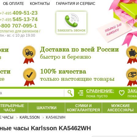
ОБ ОПЛАТЕ
КОНТАКТЫ
ГАРАНТИЯ И СЕРВИС
409-51-23
+7-495
545-13-74
+7-495
-800 707-095-1
заказать звонок
есплатно для регионов /
пн.- вс. c 10 до 19.00
СРАВНЕНИЕ:
ЗАК
пока пусто
пока
НТЕРЬЕРНЫЕ
СУМКИ И
МУЖСКИЕ
ШКАТУЛКИ
ЧАСЫ
КОЖГАЛАНТЕРЕЯ
АКСЕССУАРЫ
Е ЧАСЫ
KARLSSON
KA5462WH
ные часы Karlsson KA5462WH