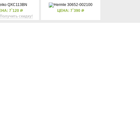
ЕНА: 7`120
ЦЕНА: 7`390
Р
Р
Получить скидку!