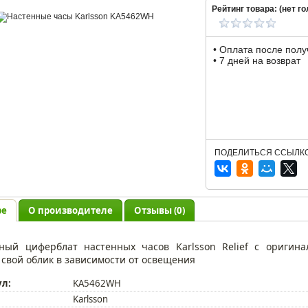
Рейтинг товара: (
нет
го
• Оплата после пол
• 7 дней на возврат
ПОДЕЛИТЬСЯ ССЫЛКО
ре
О производителе
Отзывы (0)
ный циферблат настенных часов Karlsson Relief с оригин
 свой облик в зависимости от освещения
ул:
KA5462WH
Karlsson