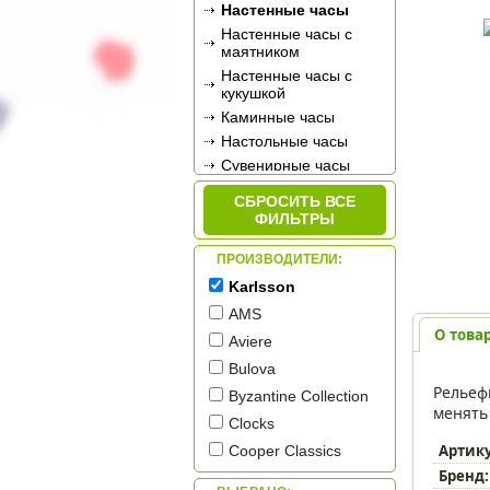
Настенные часы
Настенные часы с
маятником
Настенные часы с
кукушкой
Каминные часы
Настольные часы
Сувенирные часы
Будильники
СБРОСИТЬ ВСЕ
Метеостанции
ФИЛЬТРЫ
ПРОИЗВОДИТЕЛИ:
Karlsson
AMS
О това
Aviere
Bulova
Рельеф
Byzantine Collection
менять
Clocks
Артик
Cooper Classics
Бренд:
Galaxy