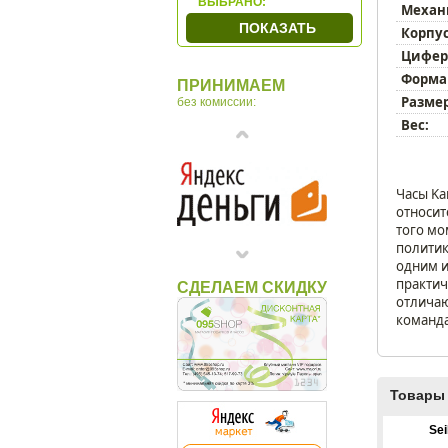
ВЫБРАНО:
Механ
Granat
ПОКАЗАТЬ
Корпус
Hermle
Цифер
Hettich
Форма
ПРИНИМАЕМ
Howard Miller
Размер
без комиссии:
Incantesimo Design
Вес:
LEFF
Lowell
MADO
Часы Ka
относит
Newgate
того мо
Nomon
политик
Opulent
одним и
практич
СДЕЛАЕМ СКИДКУ
Ponyglass
отличаю
Rhythm
команда
San`decor
Sea Power
Seiko
Товары 
Timeworks
Se
Tomas Stern