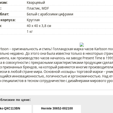
изм:
Кварцевый
:
Пластик, MDF
блат:
Белый с арабскими цифрами
 корпуса:
Круглая
:
40 х 40 х 3,8 см
1 кг
rlsson – оригинальность и стиль! Голландская марка часов Karlsson 
ельно недавно. До этого она была известна только в некоторых стран
мента, как производство часов началось на заводе Present Time в 19
а в совокупности с прекрасными характеристиками продукции сделали 
з признанных брендов, на который равняются многие производители
ески в любой стране мира. Основной «козырь» торговой марки – ун
щийся инновационностью, логичностью и эргономичностью. Над его
 специалистов в тесном сотрудничестве с дизайнерами мирового уро
близкие по цене:
iko QXC113BN
Hermle 30652-002100