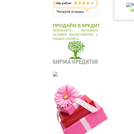
Tonin Casa
Ц
Vostok
Zero Branko
ПРОДАЁМ В КРЕДИТ
Макей
выбирайте выгодные
условия кредитования с
пощью сервиса