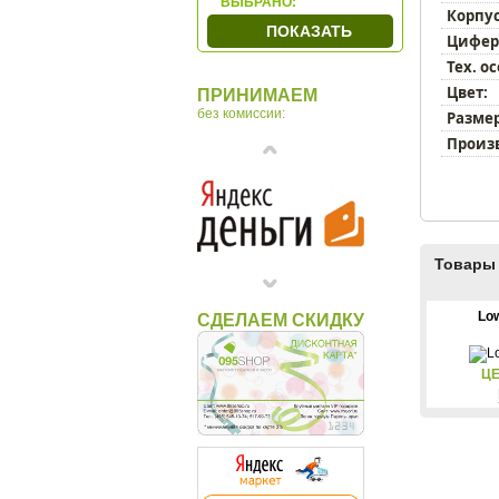
ВЫБРАНО:
Корпус
Granat
ПОКАЗАТЬ
Цифер
Hermle
Тех. о
Hettich
Цвет:
ПРИНИМАЕМ
Howard Miller
без комиссии:
Размер
Incantesimo Design
Произ
Karlsson
LEFF
MADO
Newgate
Товары 
Nomon
Opulent
Lo
СДЕЛАЕМ СКИДКУ
Ponyglass
Rhythm
ЦЕ
San`decor
Sea Power
Seiko
Timeworks
Tomas Stern