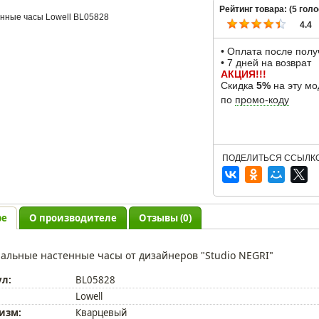
Рейтинг товара: (
5
голо
4.4
• Оплата после пол
• 7 дней на возврат
АКЦИЯ!!!
Скидка
5%
на эту мо
по
промо-коду
ПОДЕЛИТЬСЯ ССЫЛКО
ре
О производителе
Отзывы (0)
альные настенные часы от дизайнеров "Studio NEGRI"
ул:
BL05828
Lowell
изм:
Кварцевый