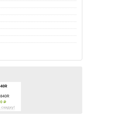
840R
90
Р
 скидку!