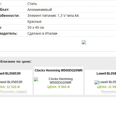
:
Сталь
блат:
Алюминиевый
собенности:
Элемент питания: 1,5 V типа АА
Красные
:
50 х 40 см
водитель:
Сделано в Италии
близкие по цене:
Clocks Hemming W500DG20WR
well BL05853R
Lowell BL05
НА: 11`520
ЦЕНА: 9`900
ЦЕНА: 11`0
Р
Р
Получить скидку!
Получить