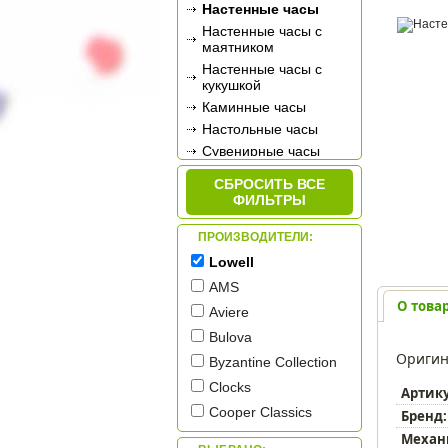
Настенные часы
Настенные часы с
маятником
Настенные часы с
кукушкой
Каминные часы
Настольные часы
Сувенирные часы
Будильники
СБРОСИТЬ ВСЕ
Метеостанции
ФИЛЬТРЫ
ПРОИЗВОДИТЕЛИ:
Lowell
AMS
О това
Aviere
Bulova
Оригин
Byzantine Collection
Clocks
Артик
Cooper Classics
Бренд:
Galaxy
Механ