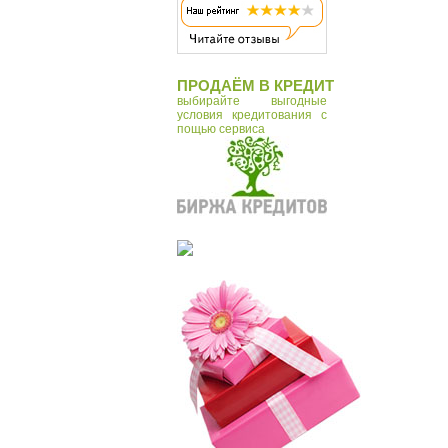
Tonin Casa
Vostok
Zero Branko
ПРОДАЁМ В КРЕДИТ
Макей
выбирайте выгодные
условия кредитования с
пощью сервиса