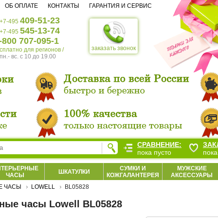
ОБ ОПЛАТЕ
КОНТАКТЫ
ГАРАНТИЯ И СЕРВИС
409-51-23
+7-495
545-13-74
+7-495
-800 707-095-1
заказать звонок
есплатно для регионов /
пн.- вс. c 10 до 19.00
СРАВНЕНИЕ:
ЗАК
пока пусто
пока
НТЕРЬЕРНЫЕ
СУМКИ И
МУЖСКИЕ
ШКАТУЛКИ
ЧАСЫ
КОЖГАЛАНТЕРЕЯ
АКСЕССУАРЫ
Е ЧАСЫ
LOWELL
BL05828
ные часы Lowell BL05828