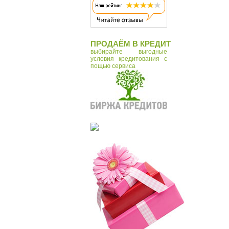
Tonin Casa
Vostok
Zero Branko
ПРОДАЁМ В КРЕДИТ
Макей
выбирайте выгодные
условия кредитования с
пощью сервиса