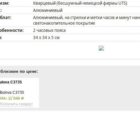
изм:
Кварцевый (бесшумный немецкой фирмы UTS)
:
Алюминиевый
блат:
Алюминиевый, на стрелки и метки часов и минут нан
светонакопительное покрытие
собенности:
2 часовых пояса
:
34 х 34 х 5 см
близкие по цене:
ulova C3735
НА: 11`040
Р
Получить скидку!