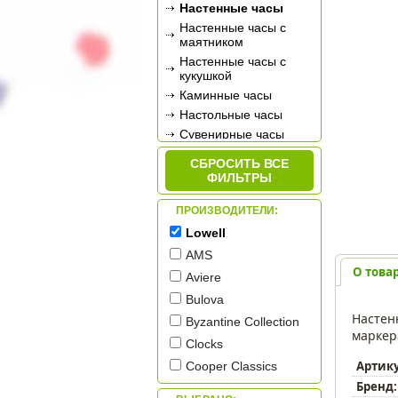
Настенные часы
Настенные часы с
маятником
Настенные часы с
кукушкой
Каминные часы
Настольные часы
Сувенирные часы
Будильники
СБРОСИТЬ ВСЕ
Метеостанции
ФИЛЬТРЫ
ПРОИЗВОДИТЕЛИ:
Lowell
AMS
О това
Aviere
Bulova
Насте
Byzantine Collection
маркер
Clocks
Артик
Cooper Classics
Бренд:
Galaxy