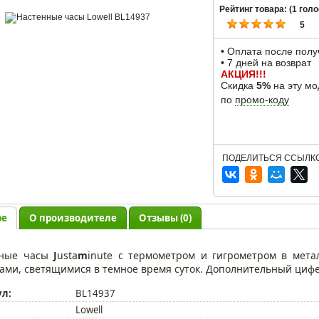
Рейтинг товара: (
1
голо
5
• Оплата после пол
• 7 дней на возврат
АКЦИЯ!!!
Скидка
5%
на эту мо
по
промо-коду
ПОДЕЛИТЬСЯ ССЫЛКО
ре
О производителе
Отзывы (0)
нные часы
J
usta
m
inute с термометром и гигрометром в мета
ами, светящимися в темное время суток. Дополнительный циф
ул:
BL14937
Lowell