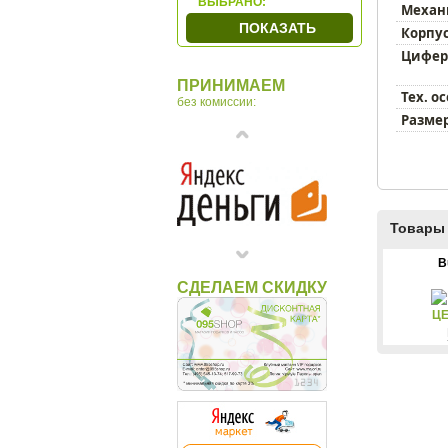
ВЫБРАНО:
Механ
Granat
ПОКАЗАТЬ
Корпус
Hermle
Цифер
Hettich
ПРИНИМАЕМ
Howard Miller
Тех. о
без комиссии:
Incantesimo Design
Размер
Karlsson
LEFF
MADO
Newgate
Товары 
Nomon
Opulent
B
СДЕЛАЕМ СКИДКУ
Ponyglass
Rhythm
ЦЕ
San`decor
Sea Power
Seiko
Timeworks
Tomas Stern