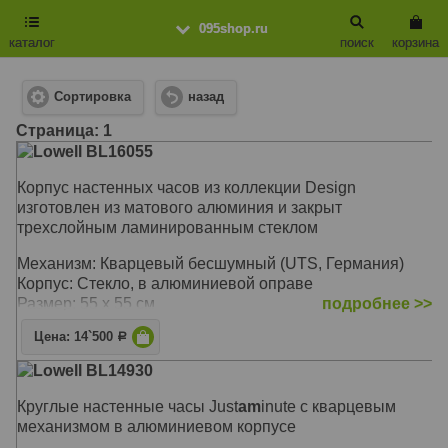
095shop.ru
каталог
поиск
корзина
Сортировка
назад
Cтраница: 1
Lowell BL16055
Корпус настенных часов из коллекции Design
изготовлен из матового алюминия и закрыт
трехслойным ламинированным стеклом
Механизм: Кварцевый бесшумный (UTS, Германия)
Корпус: Стекло, в алюминиевой оправе
Размер: 55 x 55 см
подробнее >>
Цена: 14`500
Р
Lowell BL14930
Круглые настенные часы Just
am
inute c кварцевым
механизмом в алюминиевом корпусе