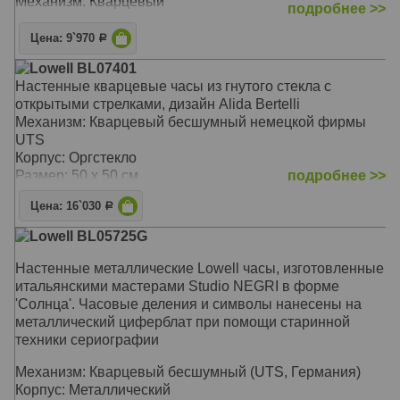
Механизм: Кварцевый
подробнее >>
Корпус: Металлический, защитное стекло
Размер: 45 х 45 см
Цена: 9`970
Р
Lowell BL07401
Настенные кварцевые часы из гнутого стекла c
открытыми стрелками, дизайн Alida Bertelli
Механизм: Кварцевый бесшумный немецкой фирмы
UTS
Корпус: Оргстекло
Размер: 50 х 50 см
подробнее >>
Цена: 16`030
Р
Lowell BL05725G
Настенные металлические Lowell часы, изготовленные
итальянскими мастерами Studio NEGRI в форме
'Солнца'. Часовые деления и символы нанесены на
металлический циферблат при помощи старинной
техники сериографии
Механизм: Кварцевый бесшумный (UTS, Германия)
Корпус: Металлический