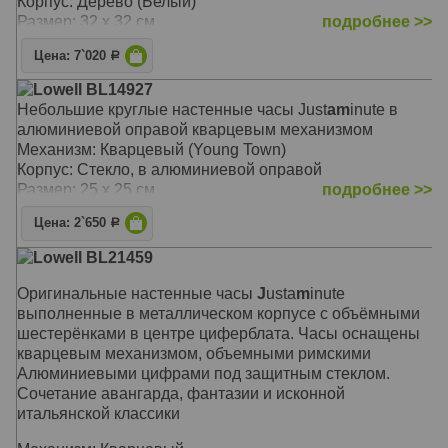
Корпус: Дерево (Белый)
Размер: 32 х 32 см
подробнее >>
Цена: 7`020
Р
Lowell BL14927
Небольшие круглые настенные часы Just
am
inute в
алюминиевой оправой кварцевым механизмом
Механизм: Кварцевый (Young Town)
Корпус: Cтекло, в алюминиевой оправой
Размер: 25 x 25 см
подробнее >>
Цена: 2`650
Р
Lowell BL21459
Оригинальные настенные часы
J
usta
m
inute
выполненные в металлическом корпусе с объёмными
шестерёнками в центре циферблата. Часы оснащены
кварцевым механизмом, объемными римскими
Алюминиевыми цифрами под защитным стеклом.
Сочетание авангарда, фантазии и исконной
итальянской классики