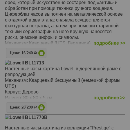
орех, который искусственно состарен под «антик» и
обработан при помощи техники ручного вощения.
Циферблат часов выполнен на металлической основе
с отделкой в два этапа: сначала осуществляется
фактурная покраска, а затем при помощи старинной
техники сериографии на него вручную наносятся
риски, римские цифры и символы.
Механизм: Кварцевый (UTS, Германия)
подробнее >>
Корпус: Антикварная древесина, отделка - грецкий
Цена: 16`240
Р
орех
Размер: 55 х 55 см
Lowell BL11713
Настенные часы-картина Lowell в деревянной раме с
репродукцией.
Механизм: Кварцевый бесшумный (немецкой фирмы
UTS)
Корпус: Дерево
Размер: 80 х 80 x 5 см
подробнее >>
Цена: 28`290
Р
Lowell BL11770B
Настенные часы-картина из коллекции “Prestige” с