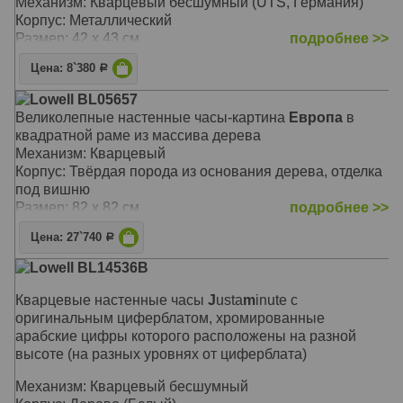
Механизм: Кварцевый бесшумный (UTS, Германия)
Корпус: Металлический
Размер: 42 х 43 см
подробнее >>
Цена: 8`380
Р
Lowell BL05657
Великолепные настенные часы-картина
Европа
в
квадратной раме из массива дерева
Механизм: Кварцевый
Корпус: Твёрдая порода из основания дерева, отделка
под вишню
Размер: 82 х 82 см
подробнее >>
Цена: 27`740
Р
Lowell BL14536B
Кварцевые настенные часы
J
usta
m
inute с
оригинальным циферблатом, хромированные
арабские цифры которого расположены на разной
высоте (на разных уровнях от циферблата)
Механизм: Кварцевый бесшумный