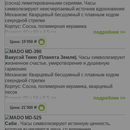
(сосна) лимитированными сериями. Часы
символизируют неисчерпаемый источник вдохновения
Механизм: Кварцевый бесшумный с плавным ходом
секундной стрелки
Корпус: Сосна, полимерная керамика
Размер: 60 х 60 х 4,5 см
подробнее >>
Цена: 19`050
Р
MADO MD-390
Вакусэй Тикю (Планета Земля).
Часы символизируют
жизненное счастье, умиротворение и душевную
гармонию
Механизм: Кварцевый бесшумный с плавным ходом
секундной стрелки
Корпус: Сосна, полимерная керамика, кварцевый
песок
Размер: 60 x 54 x 6,5 см
подробнее >>
Цена: 21`500
Р
MADO MD-525
Саби .
Часы символизируют истинную ценность,
которая выявляется лишь со временем.