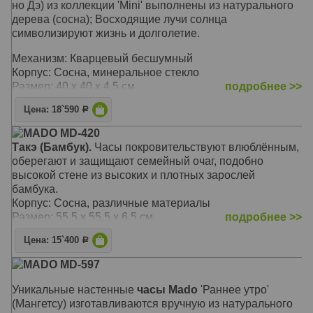
но Дэ) из коллекции 'Mini' выполнены из натурального
дерева (сосна); Восходящие лучи солнца
символизируют жизнь и долголетие.
Механизм: Кварцевый бесшумный
Корпус: Сосна, минеральное стекло
Размер: 40 х 40 х 4,5 см
подробнее >>
Цена: 18`590
Р
MADO MD-420
Такэ (Бамбук).
Часы покровительствуют влюблённым,
оберегают и защищают семейный очаг, подобно
высокой стене из высоких и плотных зарослей
бамбука.
Корпус: Сосна, различные материалы
Размер: 55,5 х 55,5 х 6,5 см
подробнее >>
Цена: 15`400
Р
MADO MD-597
Уникальные настенные
часы Mado
'Раннее утро'
(Мангетсу) изготавливаются вручную из натурального