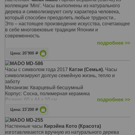
коллекции 'Mini'. Часы выполнены из натурального
дерева и символизируют силу характера человека,
который способен преодолеть любые трудности..
Это – настоящее произведение искусства, сочетающее
в себе многовековые традиции Японии и
современность
подробнее >>
Механизм: Кварцевый бесшумный
Корпус: Дерево (Сосна), минеральное стекло
Цена: 20`900
Р
Размер: 40 х 40 х 7,5 см
MADO MD-586
Часы с символом года 2017
Катэи (Семья).
Часы
символизируют долгую семейную жизнь, тепло и
заботу
Механизм: Кварцевый бесшумный
Корпус: Сосна, полимерная керамика
Размер: 60 х 44 х 10 см
подробнее >>
Цена: 23`200
Р
MADO MD-255
Настенные часы
Кирэйна Кото (Красота)
изготавливаются вручную из натурального дерева