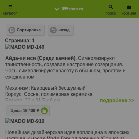
095shop.ru
каталог
поиск
корзина
Сортировка
назад
Cтраница: 1
MADO MD-140
Айда-ни иси (Среди камней).
Символизируют
таинственность, создавая настроение созерцания.
Часы символизируют красоту в обычном, простом и
ежедневном
Механизм: Кварцевый бесшумный
Корпус: Сосна, полимерная керамика
Размер: 30 х 81,5 х 6 см
подробнее >>
Цена: 16`400
Р
MADO MD-910
Новейшая дизайнерская идея воплощена в японских
настенных
часах Mado
Горная вершина (Санчо) из