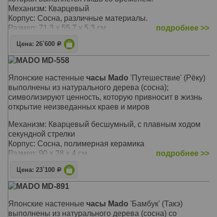
Механизм: Кварцевый
Корпус: Сосна, различные материалы.
Размер: 71,3 x 55,7 x 5,3 см
подробнее >>
Цена: 26`600
Р
MADO MD-558
Японские настенные
часы Mado
'Путешествие' (Рёку)
выполнены из натурального дерева (сосна);
символизируют ценность, которую привносит в жизнь
открытие неизведанных краев и миров
Механизм: Кварцевый бесшумный, с плавным ходом
секундной стрелки
Корпус: Сосна, полимерная керамика
Размер: 90 х 28 х 4 см
подробнее >>
Цена: 23`100
Р
MADO MD-891
Японские настенные
часы Mado
'Бамбук' (Такэ)
выполнены из натурального дерева (сосна) со