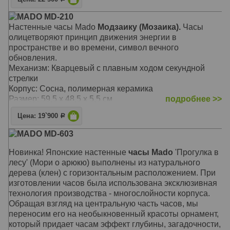
MADO MD-210
Настенные часы Mado
Модзаику (Мозаика).
Часы
олицетворяют принцип движения энергии в
пространстве и во времени, символ вечного
обновления.
Механизм: Кварцевый с плавным ходом секундной
стрелки
Корпус: Cосна, полимерная керамика
Размер: 59,5 х 48,5 х 5,5 см
подробнее >>
Цена: 19`900
Р
MADO MD-603
Новинка! Японские настенные
часы Mado
'Прогулка в
лесу' (Мори о арюкю) выполнены из натурального
дерева (клен) с горизонтальным расположением. При
изготовлении часов была использована эксклюзивная
технология производства - многослойности корпуса.
Обращая взгляд на центральную часть часов, мы
переносим его на необыкновенный красоты орнамент,
который придает часам эффект глубины, загадочности,