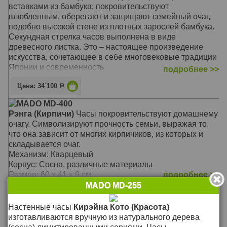
вставками из бамбука; покровительствуют
влюбленным, оберегают и защищают семейный очаг,
подобно высокой стене из плотных зарослей бамбука.
Секундная стрелка часов выполнена в виде
древесного листка. Это – настоящее произведение
искусства, сочетающее в себе многовековые традиции
Японии и современность
подробнее >>
Механизм: Кварцевый
Цена: 34`100
Р
Корпус: Сосна, бамбук
MADO MD-400
Размер: 54 х 60 х 4,5 см
Рэнга (Кирпичи)
Часы покровительствуют домашнему
очагу. Символизируют прочность семьи, выражая то,
что она зависит от многих кирпичиков, из которых и
складывается очаг.
Механизм: Кварцевый
Корпус: Сосна, различные материалы
Размер: 60 х 41 х 9 см
подробнее >>
MADO MD-255
Цена: 12`500
Р
Настенные часы
Кирэйна Кото (Красота)
MADO MD-598
изготавливаются вручную из натурального дерева
Японские настенные
часы Mado
'Раннее утро' (Сечо