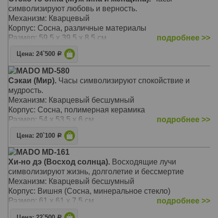
символизируют любовь и верность.
Механизм: Кварцевый
Корпус: Сосна, различные материалы
Размер: 59,5 х 39,5 х 8,5 см
подробнее >>
Цена: 24`500
Р
MADO MD-580
Сэкаи (Мир).
Часы символизируют спокойствие и
мудрость.
Механизм: Кварцевый бесшумный
Корпус: Сосна, полимерная керамика
Размер: 54 х 53,5 х 6 см
подробнее >>
Цена: 20`100
Р
MADO MD-161
Хи-но дэ (Восход солнца).
Восходящие лучи
символизируют жизнь, долголетие и бессмертие
Механизм: Кварцевый бесшумный
Корпус: Вишня (Сосна, минеральное стекло)
Размер: 61 x 61 х 7,5 см
подробнее >>
Цена: 22`500
Р