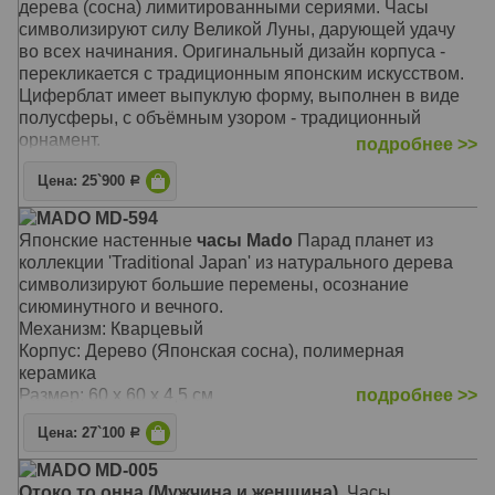
дерева (сосна) лимитированными сериями. Часы
символизируют силу Великой Луны, дарующей удачу
во всех начинания. Оригинальный дизайн корпуса -
перекликается с традиционным японским искусством.
Циферблат имеет выпуклую форму, выполнен в виде
полусферы, с объёмным узором - традиционный
орнамент.
подробнее >>
Механизм: Кварцевый бесшумный, с плавным ходом
Цена: 25`900
Р
секундной стрелки
MADO MD-594
Корпус: Сосна, полимерная керамика (Тёмно
Японские настенные
часы Mado
Парад планет из
коричневый)
коллекции 'Traditional Japan' из натурального дерева
Размер: 60 х 60 х 10 см
символизируют большие перемены, осознание
сиюминутного и вечного.
Механизм: Кварцевый
Корпус: Дерево (Японская сосна), полимерная
керамика
Размер: 60 х 60 х 4,5 см
подробнее >>
Цена: 27`100
Р
MADO MD-005
Отоко то онна (Мужчина и женщина).
Часы