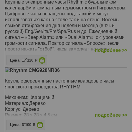
Крупные электронные часы Rhythm с будильником,
кристаллическое художественное оформление
календарём и комнатным термометром и Гигрометром.
Цифровые часы оснащены подставкой и могут
Механизм: Кварцевый
использоваться как на столе так и на стене. Восемь
Материал: Массив, натуральное дерево
языков отображения дня недели и месяца (в.т.ч. и
Корпус: Дерево
русский) Eng/Ger/Ita/Fre/Spa/Rus и др. Ежедневный
Звуковой сигнал: Мелодии каждый час: 12
сигнал – «Beep Alarm» или «Dual Alarm», с 4 уровнями
классических, 12 фольклорных, 6 рождественских
громкости сигнала, Повтор сигнала «Snooze», (если
Размер: 64 x 64 x 11,5 см
просто нажать "отбой", часы замолчат, но через
подробнее >>
некоторое время зазвонят снова). Импульсный сигнал
Цена: 17`120
Р
Механизм: Электронный
Rhythm CMG928NR06
Корпус: Пластик (Чёрный)
Звуковой сигнал: Будильник с функцией Snooze
Круглые деревянные настенные кварцевые часы
(Возрастание сигнала), «Beep Alarm» или «Dual Alarm»
японского производства RHYTHM
Размер: 40 x 30 x 4 см
Механизм: Кварцевый
Материал: Дерево
Корпус: Дерево
Размер: 28 х 28 х 4,5 см
подробнее >>
Цена: 6`100
Р