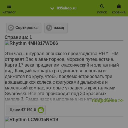
095shop.ru
каталог
поиск
корзина
Сортировка
назад
Cтраница: 1
Rhythm 4MH817WD06
Эти часы-штурвал японского производства RHYTHM
отправят Вас в авантюрное, морское путешествие.
Карта 17 века придает им классический и элегантный
вид. Каждый час карта раздвигается пополам и
движется по кругу, чтобы продемонстрировать три
вращающихся колеса с фигурками дельфинов и
маленький компас, которые украшены кристаллами
Swarovski. Все это происходит под 30 красивых
мелодий. Рамка часов выполнена из натурального
подробнее >>
дерева в виде штурвала, что добавляет последний
Цена: 43`190
штрих к этой модели и делает её оригинальным
Р
подарком. Почасовая мелодия. Режим демонстрации.
Rhythm LCW015NR19
Автоматический глушитель мелодии в ночное время
суток с сенсорным датчиком. Swarovski