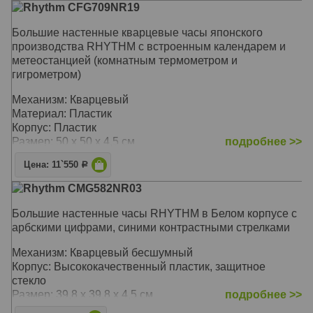
Rhythm CFG709NR19
Большие настенные кварцевые часы японского
производства RHYTHM с встроенным календарем и
метеостанцией (комнатным термометром и
гигрометром)
Механизм: Кварцевый
Материал: Пластик
Корпус: Пластик
Размер: 50 х 50 х 4,5 см
подробнее >>
Цена: 11`550
Р
Rhythm CMG582NR03
Большие настенные часы RHYTHM в Белом корпусе с
арбскими цифрами, синими контрастными стрелками
Механизм: Кварцевый бесшумный
Корпус: Высококачественный пластик, защитное
стекло
Размер: 39,8 х 39,8 х 4,5 см
подробнее >>