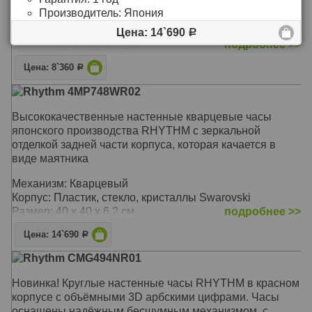
Механизм: Кварцевый бесшумный
Производитель:
Япония
Материал: Пластик
Цена: 14`690
Р
Корпус: Пластик
подробнее >>
Размер: 40,6 х 40,6 х 7,5 см
Цена: 8`360
Р
Rhythm 4MP748WR02
Высококачественные настенные кварцевые часы
японского производства RHYTHM с зеркальной
отделкой задней части корпуса, которая качается в
виде маятника
Механизм: Кварцевый
Корпус: Пластик, стекло, кристаллы Swarovski
Размер: 40 х 40 х 6,2 см
подробнее >>
Цена: 14`690
Р
Rhythm CMG494NR01
Новинка! Круглые настенные часы RHYTHM в красном
корпусе с объёмными 3D арбскими цифрами. Часы
оснащены надёжным бесшумным механизмом, с