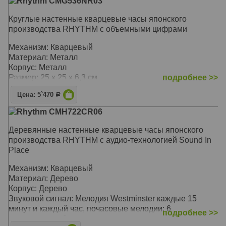
Rhythm CMG536NR03
Круглые настенные кварцевые часы японского
производства RHYTHM с объемными цифрами
Механизм: Кварцевый
Материал: Металл
Корпус: Металл
Размер: 25 х 25 х 6,3 см
подробнее >>
Цена: 5`470
Р
Rhythm CMH722CR06
Деревянные настенные кварцевые часы японского
производства RHYTHM с аудио-технологией Sound In
Place
Механизм: Кварцевый
Материал: Дерево
Корпус: Дерево
Звуковой сигнал: Мелодия Westminster каждые 15
минут и каждый час, почасовые мелодии: 6
подробнее >>
классических, 3 рождественских