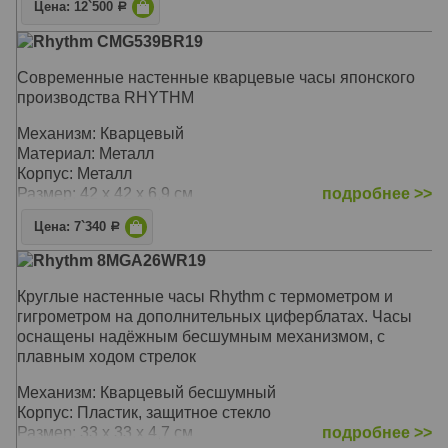
Размер: 32 х 32 х 7 см
Цена: 12`500
Р
Rhythm CMG539BR19
Современные настенные кварцевые часы японского
производства RHYTHM
Механизм: Кварцевый
Материал: Металл
Корпус: Металл
Размер: 42 х 42 х 6,9 см
подробнее >>
Цена: 7`340
Р
Rhythm 8MGA26WR19
Круглые настенные часы Rhythm с термометром и
гигрометром на дополнительных циферблатах. Часы
оснащены надёжным бесшумным механизмом, с
плавным ходом стрелок
Механизм: Кварцевый бесшумный
Корпус: Пластик, защитное стекло
Размер: 33 x 33 х 4,7 см
подробнее >>