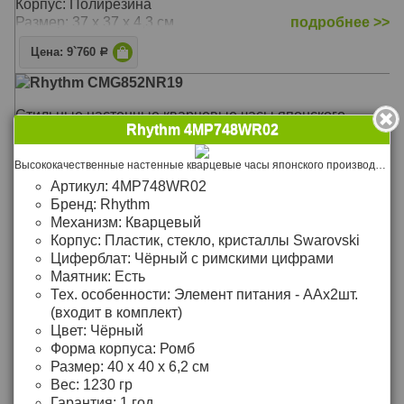
Корпус: Полирезина
Размер: 37 х 37 х 4,3 см
подробнее >>
Цена: 9`760
Р
Rhythm CMG852NR19
Стильные настенные кварцевые часы японского
Rhythm 4MP748WR02
производства RHYTHM
Механизм: Кварцевый
Высококачественные настенные кварцевые часы японского производства RHYTHM с зеркальной отделкой задней части корпуса, которая качается в виде маятника
Материал: Пластик
Артикул:
4MP748WR02
Корпус: Пластик
Бренд:
Rhythm
Размер: 42 х 42 х 4 см
подробнее >>
Механизм:
Кварцевый
Корпус:
Пластик, стекло, кристаллы Swarovski
Цена: 3`490
Р
Циферблат:
Чёрный с римскими цифрами
Маятник:
Есть
Rhythm CMG774BR19
Тех. особенности:
Элемент питания - ААх2шт.
(входит в комплект)
Оригинальные настенные кварцевые часы японского
Цвет:
Чёрный
производства RHYTHM с люминесцентной подсветкой
Форма корпуса:
Ромб
цифр и стрелок и выпуклым циферблатом. Cекундная
Размер:
40 х 40 х 6,2 см
стрелка вынесена на отдельный циферблат в
Вес:
1230 гр
положении "6" часов
Гарантия:
1 год