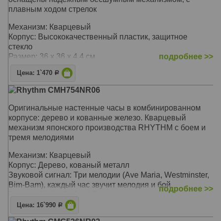
плавным ходом стрелок
Механизм: Кварцевый
Корпус: Высококачественный пластик, защитное
стекло
Размер: 36 х 36 х 4,4 см
подробнее >>
Цена: 1`470
Р
Rhythm CMH754NR06
Оригинальные настенные часы в комбинированном
корпусе: дерево и кованные железо. Кварцевый
механизм японского производства RHYTHM с боем и
тремя мелодиями
Механизм: Кварцевый
Корпус: Дерево, кованый металл
Звуковой сигнал: Три мелодии (Ave Maria, Westminster,
Bim-Bam), каждый час звучит мелодия и бой
подробнее >>
Размер: 29,2 х 34,3 х 4,5 см
Цена: 16`990
Р