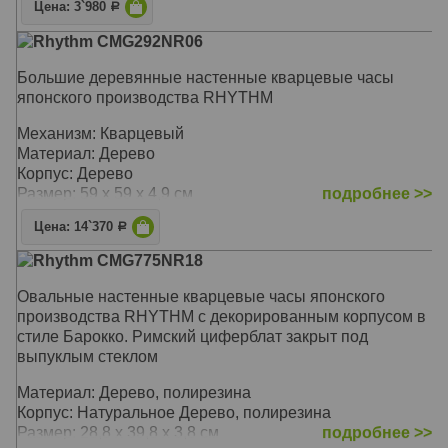
Цена: 3`980
Р
Rhythm CMG292NR06
Большие деревянные настенные кварцевые часы
японского производства RHYTHM
Механизм: Кварцевый
Материал: Дерево
Корпус: Дерево
Размер: 59 х 59 х 4,9 см
подробнее >>
Цена: 14`370
Р
Rhythm CMG775NR18
Овальные настенные кварцевые часы японского
производства RHYTHM с декорированным корпусом в
стиле Барокко. Римский циферблат закрыт под
выпуклым стеклом
Материал: Дерево, полирезина
Корпус: Натуральное Дерево, полирезина
Размер: 28,8 х 39,8 х 3,8 см
подробнее >>