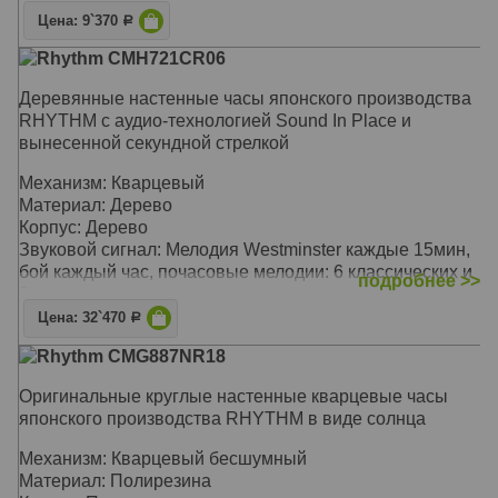
Цена: 9`370
Р
Rhythm CMH721CR06
Деревянные настенные часы японского производства
RHYTHM с аудио-технологией Sound In Place и
вынесенной секундной стрелкой
Механизм: Кварцевый
Материал: Дерево
Корпус: Дерево
Звуковой сигнал: Мелодия Westminster каждые 15мин,
бой каждый час, почасовые мелодии: 6 классических и
подробнее >>
3 рождественских
Размер: 50 х 50 х 9 см
Цена: 32`470
Р
Rhythm CMG887NR18
Оригинальные круглые настенные кварцевые часы
японского производства RHYTHM в виде солнца
Механизм: Кварцевый бесшумный
Материал: Полирезина