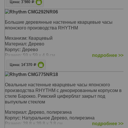
Цена: 3`980
Р
Rhythm CMG292NR06
Большие деревянные настенные кварцевые часы
японского производства RHYTHM
Механизм: Кварцевый
Материал: Дерево
Корпус: Дерево
Размер: 59 х 59 х 4,9 см
подробнее >>
Цена: 14`370
Р
Rhythm CMG775NR18
Овальные настенные кварцевые часы японского
производства RHYTHM с декорированным корпусом в
стиле Барокко. Римский циферблат закрыт под
выпуклым стеклом
Материал: Дерево, полирезина
Корпус: Натуральное Дерево, полирезина
Размер: 28,8 х 39,8 х 3,8 см
подробнее >>