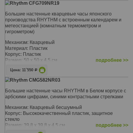
Rhythm CFG709NR19
Большие настенные кварцевые часы японского
производства RHYTHM с встроенным календарем и
метеостанцией (комнатным термометром и
гигрометром)
Механизм: Кварцевый
Материал: Пластик
Корпус: Пластик
Размер: 50 х 50 х 4,5 см
подробнее >>
Цена: 11`550
Р
Rhythm CMG582NR03
Большие настенные часы RHYTHM в Белом корпусе с
арбскими цифрами, синими контрастными стрелками
Механизм: Кварцевый бесшумный
Корпус: Высококачественный пластик, защитное
стекло
Размер: 39,8 х 39,8 х 4,5 см
подробнее >>