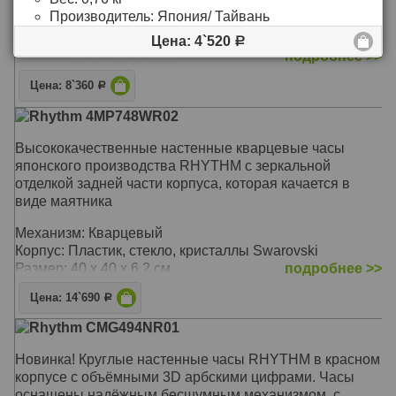
Механизм: Кварцевый бесшумный
Производитель:
Япония/ Тайвань
Материал: Пластик
Цена: 4`520
Р
Корпус: Пластик
подробнее >>
Размер: 40,6 х 40,6 х 7,5 см
Цена: 8`360
Р
Rhythm 4MP748WR02
Высококачественные настенные кварцевые часы
японского производства RHYTHM с зеркальной
отделкой задней части корпуса, которая качается в
виде маятника
Механизм: Кварцевый
Корпус: Пластик, стекло, кристаллы Swarovski
Размер: 40 х 40 х 6,2 см
подробнее >>
Цена: 14`690
Р
Rhythm CMG494NR01
Новинка! Круглые настенные часы RHYTHM в красном
корпусе с объёмными 3D арбскими цифрами. Часы
оснащены надёжным бесшумным механизмом, с