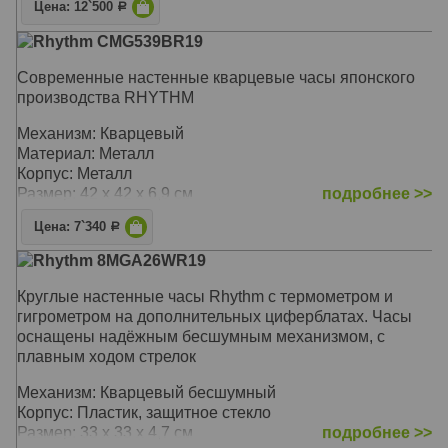
Размер: 32 х 32 х 7 см
Цена: 12`500
Р
Rhythm CMG539BR19
Современные настенные кварцевые часы японского
производства RHYTHM
Механизм: Кварцевый
Материал: Металл
Корпус: Металл
Размер: 42 х 42 х 6,9 см
подробнее >>
Цена: 7`340
Р
Rhythm 8MGA26WR19
Круглые настенные часы Rhythm с термометром и
гигрометром на дополнительных циферблатах. Часы
оснащены надёжным бесшумным механизмом, с
плавным ходом стрелок
Механизм: Кварцевый бесшумный
Корпус: Пластик, защитное стекло
Размер: 33 x 33 х 4,7 см
подробнее >>