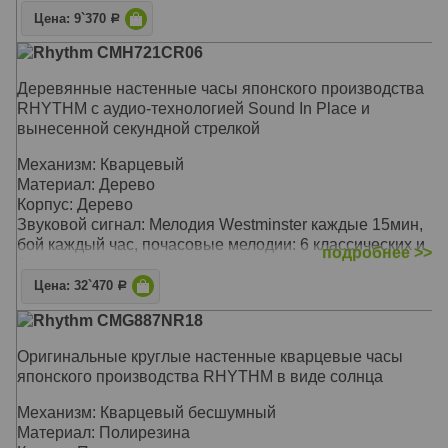
Цена: 9`370
Р
Rhythm CMH721CR06
Деревянные настенные часы японского производства
RHYTHM с аудио-технологией Sound In Place и
вынесенной секундной стрелкой
Механизм: Кварцевый
Материал: Дерево
Корпус: Дерево
Звуковой сигнал: Мелодия Westminster каждые 15мин,
бой каждый час, почасовые мелодии: 6 классических и
подробнее >>
3 рождественских
Размер: 50 х 50 х 9 см
Цена: 32`470
Р
Rhythm CMG887NR18
Оригинальные круглые настенные кварцевые часы
японского производства RHYTHM в виде солнца
Механизм: Кварцевый бесшумный
Материал: Полирезина