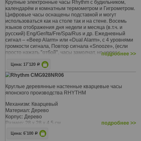
Крупные электронные часы Rhythm с будильником,
кристаллическое художественное оформление
календарём и комнатным термометром и Гигрометром.
Цифровые часы оснащены подставкой и могут
Механизм: Кварцевый
использоваться как на столе так и на стене. Восемь
Материал: Массив, натуральное дерево
языков отображения дня недели и месяца (в.т.ч. и
Корпус: Дерево
русский) Eng/Ger/Ita/Fre/Spa/Rus и др. Ежедневный
Звуковой сигнал: Мелодии каждый час: 12
сигнал – «Beep Alarm» или «Dual Alarm», с 4 уровнями
классических, 12 фольклорных, 6 рождественских
громкости сигнала, Повтор сигнала «Snooze», (если
Размер: 64 x 64 x 11,5 см
просто нажать "отбой", часы замолчат, но через
подробнее >>
некоторое время зазвонят снова). Импульсный сигнал
Цена: 17`120
Р
Механизм: Электронный
Rhythm CMG928NR06
Корпус: Пластик (Чёрный)
Звуковой сигнал: Будильник с функцией Snooze
Круглые деревянные настенные кварцевые часы
(Возрастание сигнала), «Beep Alarm» или «Dual Alarm»
японского производства RHYTHM
Размер: 40 x 30 x 4 см
Механизм: Кварцевый
Материал: Дерево
Корпус: Дерево
Размер: 28 х 28 х 4,5 см
подробнее >>
Цена: 6`100
Р