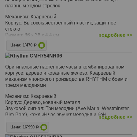
плавным ходом стрелок
Механизм: Кварцевый
Корпус: Высококачественный пластик, защитное
стекло
Размер: 36 х 36 х 4,4 см
подробнее >>
Цена: 1`470
Р
Rhythm CMH754NR06
Оригинальные настенные часы в комбинированном
корпусе: дерево и кованные железо. Кварцевый
механизм японского производства RHYTHM с боем и
тремя мелодиями
Механизм: Кварцевый
Корпус: Дерево, кованый металл
Звуковой сигнал: Три мелодии (Ave Maria, Westminster,
Bim-Bam), каждый час звучит мелодия и бой
подробнее >>
Размер: 29,2 х 34,3 х 4,5 см
Цена: 16`990
Р