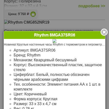
Корпус: Полирезина
Размер: 37 х 37 х 4,3 см
подробнее >>
Цена: 9`760
Р
Rhythm CMG852NR19
Стильные настенные кварцевые часы японского
Rhythm 8MGA37SR06
производства RHYTHM
Механизм: Кварцевый
Новинка! Круглые настенные часы Rhythm с термометром и гигрометром на дополнительных циферблатах. Часы оснащены надёжным бесшумным механизмом, с плавным ходом стрелок
Материал: Пластик
Артикул:
8MGA37SR06
Корпус: Пластик
Бренд:
Rhythm
Размер: 42 х 42 х 4 см
подробнее >>
Механизм:
Кварцевый бесшумный
Корпус:
Высококачественный пластик, защитное
Цена: 3`490
Р
стекло
Циферблат:
Белый, полностью обозначен
Rhythm CMG774BR19
чёрными арабскими цифрами
Тех. особенности:
Элемент питания АА х 1 шт. в
Оригинальные настенные кварцевые часы японского
комплекте
производства RHYTHM с люминесцентной подсветкой
Цвет:
Коричневый
цифр и стрелок и выпуклым циферблатом. Cекундная
Форма корпуса:
Круглая
стрелка вынесена на отдельный циферблат в
Размер:
33 x 33 х 4,7 см
положении "6" часов
Вес:
0,76 кг