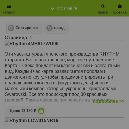
095shop.ru
каталог
поиск
корзина
Сортировка
назад
Cтраница: 1
Rhythm 4MH817WD06
Эти часы-штурвал японского производства RHYTHM
отправят Вас в авантюрное, морское путешествие.
Карта 17 века придает им классический и элегантный
вид. Каждый час карта раздвигается пополам и
движется по кругу, чтобы продемонстрировать три
вращающихся колеса с фигурками дельфинов и
маленький компас, которые украшены кристаллами
Swarovski. Все это происходит под 30 красивых
мелодий. Рамка часов выполнена из натурального
подробнее >>
дерева в виде штурвала, что добавляет последний
Цена: 43`190
штрих к этой модели и делает её оригинальным
Р
подарком. Почасовая мелодия. Режим демонстрации.
Rhythm LCW015NR19
Автоматический глушитель мелодии в ночное время
суток с сенсорным датчиком. Swarovski