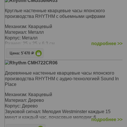
Rhythm CMG536NR03
Круглые настенные кварцевые часы японского
производства RHYTHM с объемными цифрами
Механизм: Кварцевый
Материал: Металл
Корпус: Металл
Размер: 25 х 25 х 6,3 см
подробнее >>
Цена: 5`470
Р
Rhythm CMH722CR06
Деревянные настенные кварцевые часы японского
производства RHYTHM с аудио-технологией Sound In
Place
Механизм: Кварцевый
Материал: Дерево
Корпус: Дерево
Звуковой сигнал: Мелодия Westminster каждые 15
минут и каждый час, почасовые мелодии: 6
подробнее >>
классических, 3 рождественских