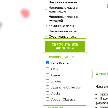
Настенные часы
Настенные часы с
маятником
Настенные часы с
кукушкой
Каминные часы
Настольные часы
Сувенирные часы
Будильники
СБРОСИТЬ ВСЕ
Метеостанции
ФИЛЬТРЫ
ПРОИЗВОДИТЕЛИ:
Zero Branko
AMS
О това
Aviere
Bulova
Настен
Byzantine Collection
Clocks
Ярки
В ко
Cooper Classics
фирмен
Galaxy
Имее