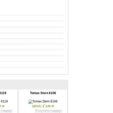
6119
Tomas Stern 6106
80
ЦЕНА: 2`140
Р
Р
 скидку!
Получить скидку!