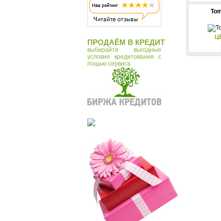
Tomas Stern
Tom
Tonin Casa
Vostok
Ц
ПРОДАЁМ В КРЕДИТ
Макей
выбирайте выгодные
условия кредитования с
пощью сервиса