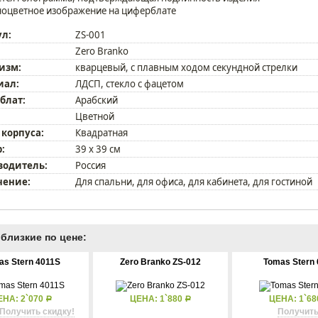
оцветное изображение на циферблате
ул:
ZS-001
Zero Branko
изм:
кварцевый, с плавным ходом секундной стрелки
иал:
ЛДСП, стекло с фацетом
блат:
Арабский
Цветной
 корпуса:
Квадратная
:
39 х 39 см
водитель:
Россия
чение:
Для спальни, для офиса, для кабинета, для гостиной
близкие по цене:
as Stern 4011S
Zero Branko ZS-012
Tomas Stern 
ЕНА: 2`070
ЦЕНА: 1`880
ЦЕНА: 1`6
Р
Р
Получить скидку!
Получить