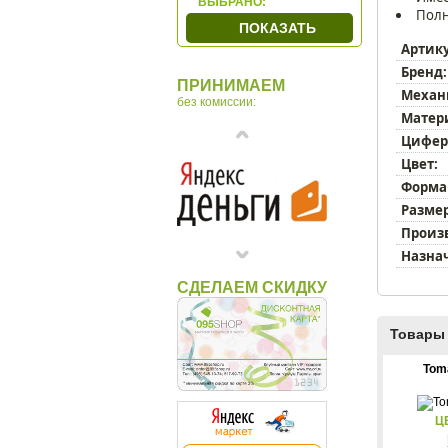
ВЫБРАНО:
Полн
Granat
ПОКАЗАТЬ
Hermle
Артик
Hettich
Бренд:
ПРИНИМАЕМ
Howard Miller
Механ
без комиссии:
Incantesimo Design
Матер
Karlsson
Цифер
Цвет:
LEFF
Форма
Lowell
Размер
MADO
Произ
Newgate
Назна
Nomon
СДЕЛАЕМ СКИДКУ
Opulent
Ponyglass
Товары 
Rhythm
San`decor
Tom
Sea Power
Seiko
Ц
Timeworks