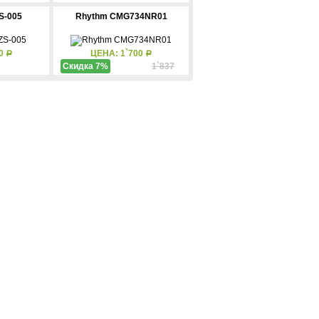
S-005
Rhythm CMG734NR01
60
ЦЕНА: 1`700
Р
Р
Скидка 7%
1`837