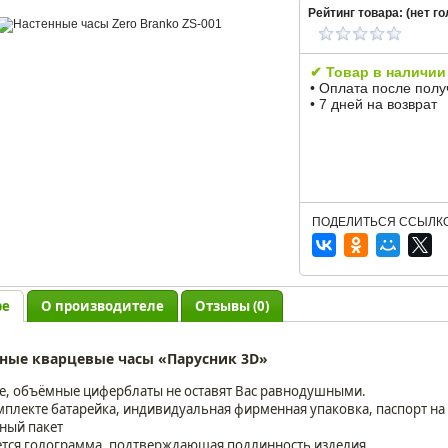
Рейтинг товара: (
нет
го
✔ Товар в наличии
• Оплата после пол
• 7 дней на возврат
ПОДЕЛИТЬСЯ ССЫЛКО
ре
О производителе
Отзывы (0)
ные кварцевые часы «Парусник 3D»
е, объёмные циферблаты не оставят Вас равнодушными.
мплекте батарейка, индивидуальная фирменная упаковка, паспорт на 
ный пакет
тся голограмма, подтверждающая подлинность изделия