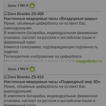
стрелки
Цена: 1`960
Р
Материал: ЛДСП, стекло с фацетом
Размер: 39 х 39 см
Zero Branko ZS-008
Настенные кварцевые часы «Воздушные шары»
Яркие, объёмные циферблаты не оставят Вас
равнодушными.
В комплекте батарейка, индивидуальная фирменная
упаковка, паспорт на русском и английском языке и
фирменный пакет
Имеется голограмма, подтверждающая подлинность
изделия
Полноцветное изображение на циферблате
Механизм: кварцевый, с плавным ходом секундной
подробнее >>
стрелки
Цена: 1`960
Р
Материал: ЛДСП, стекло с фацетом
Размер: 39 х 39 см
Zero Branko ZS-010
Настенные кварцевые часы «Подводный мир 3D»
Яркие, объёмные циферблаты не оставят Вас
равнодушными.
В комплекте батарейка, индивидуальная фирменная
упаковка, паспорт на русском и английском языке и
фирменный пакет