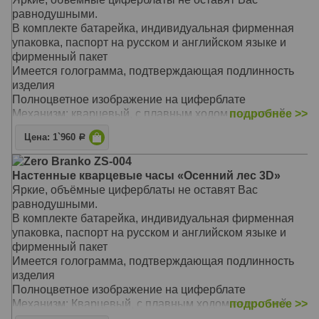
равнодушными.
В комплекте батарейка, индивидуальная фирменная
упаковка, паспорт на русском и английском языке и
фирменный пакет
Имеется голограмма, подтверждающая подлинность
изделия
Полноцветное изображение на циферблате
Механизм: кварцевый, с плавным ходом секундной
подробнее >>
стрелки
Цена: 1`960
Р
Материал: ЛДСП, стекло с фацетом
Размер: 39 х 39 см
Zero Branko ZS-004
Настенные кварцевые часы «Осенний лес 3D»
Яркие, объёмные циферблаты не оставят Вас
равнодушными.
В комплекте батарейка, индивидуальная фирменная
упаковка, паспорт на русском и английском языке и
фирменный пакет
Имеется голограмма, подтверждающая подлинность
изделия
Полноцветное изображение на циферблате
Механизм: Кварцевый, с плавным ходом секундной
подробнее >>
стрелки