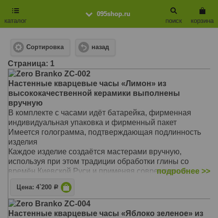
095shop.ru
каталог
поиск
корзина
Сортировка
назад
Cтраница: 1
Zero Branko ZC-002
Настенные кварцевые часы «Лимон» из
высококачественной керамики выполнены
вручную
В комплекте с часами идёт батарейка, фирменная
индивидуальная упаковка и фирменный пакет
Имеется голограмма, подтверждающая подлинность
изделия
Каждое изделие создаётся мастерами вручную,
используя при этом традиции обработки глины со
времён Киевской Руси и применяя современные
подробнее >>
технологии производства.
Цена: 4`200
Р
Керамическая коллекция Zero Branko в первую
очередь создана для уюта на кухне. Яркие овощи и
Zero Branko ZC-004
фрукты однозначно станут источником вдохновения
Настенные кварцевые часы «Яблоко зеленое» из