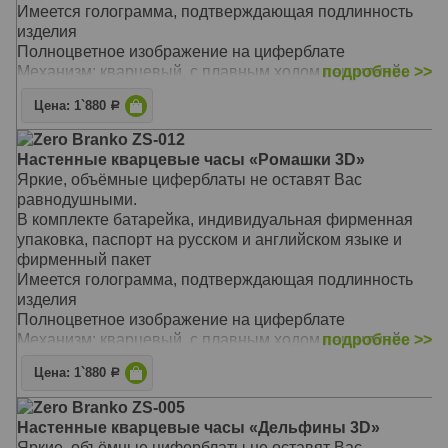
Механизм: кварцевый, с плавным ходом секундной
Имеется голограмма, подтверждающая подлинность
стрелки
изделия
Материал: Керамика ручной работы
Полноцветное изображение на циферблате
Размер: 31 х 30 х 8 см
Механизм: кварцевый, с плавным ходом секундной
подробнее >>
стрелки
Цена: 1`880
Р
Материал: ЛДСП, стекло с фацетом
Размер: 39 х 29 см
Zero Branko ZS-012
Настенные кварцевые часы «Ромашки 3D»
Яркие, объёмные циферблаты не оставят Вас
равнодушными.
В комплекте батарейка, индивидуальная фирменная
упаковка, паспорт на русском и английском языке и
фирменный пакет
Имеется голограмма, подтверждающая подлинность
изделия
Полноцветное изображение на циферблате
Механизм: кварцевый, с плавным ходом секундной
подробнее >>
стрелки
Цена: 1`880
Р
Материал: ЛДСП, стекло с фацетом
Размер: 39 х 29 см
Zero Branko ZS-005
Настенные кварцевые часы «Дельфины 3D»
Яркие, объёмные циферблаты не оставят Вас