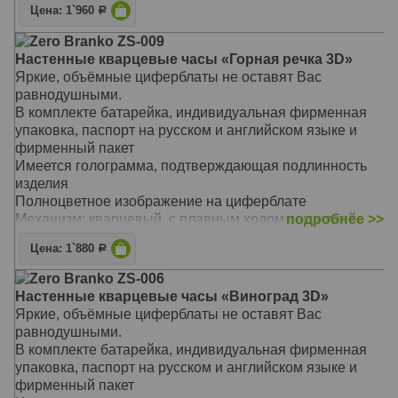
Цена: 1`960
Р
Материал: ЛДСП, стекло с фацетом
Размер: 39 х 39 см
Zero Branko ZS-009
Настенные кварцевые часы «Горная речка 3D»
Яркие, объёмные циферблаты не оставят Вас
равнодушными.
В комплекте батарейка, индивидуальная фирменная
упаковка, паспорт на русском и английском языке и
фирменный пакет
Имеется голограмма, подтверждающая подлинность
изделия
Полноцветное изображение на циферблате
Механизм: кварцевый, с плавным ходом секундной
подробнее >>
стрелки
Цена: 1`880
Р
Материал: ЛДСП, стекло с фацетом
Размер: 29 х 39 см
Zero Branko ZS-006
Настенные кварцевые часы «Виноград 3D»
Яркие, объёмные циферблаты не оставят Вас
равнодушными.
В комплекте батарейка, индивидуальная фирменная
упаковка, паспорт на русском и английском языке и
фирменный пакет