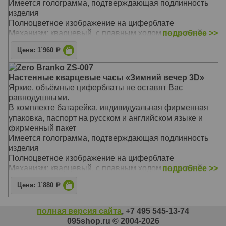
Имеется голограмма, подтверждающая подлинность
изделия
Полноцветное изображение на циферблате
Механизм: кварцевый, с плавным ходом секундной
подробнее >>
стрелки
Цена: 1`960
Р
Материал: ЛДСП, стекло с фацетом
Размер: 39 х 39 см
Zero Branko ZS-007
Настенные кварцевые часы «Зимний вечер 3D»
Яркие, объёмные циферблаты не оставят Вас
равнодушными.
В комплекте батарейка, индивидуальная фирменная
упаковка, паспорт на русском и английском языке и
фирменный пакет
Имеется голограмма, подтверждающая подлинность
изделия
Полноцветное изображение на циферблате
Механизм: кварцевый, с плавным ходом секундной
подробнее >>
стрелки
Цена: 1`880
Р
Материал: ЛДСП, стекло с фацетом
Размер: 39 х 29 см
полная версия сайта
, +7 495 545-13-74
095shop.ru © 2004-2026