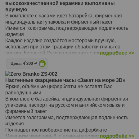
для создания кулинарных шедевров и, конечно,
высококачественной керамики выполнены
поднимут аппетит каждому дегустатору.
вручную
Коллекция представляет модели разных форм,
В комплекте с часами идёт батарейка, фирменная
размеров и цветов, поэтому каждый покупатель сможет
индивидуальная упаковка и фирменный пакет
найти часы, которые будут подходить именно ему.
Имеется голограмма, подтверждающая подлинность
Механизм: кварцевый, с плавным ходом секундной
изделия
стрелки
Каждое изделие создаётся мастерами вручную,
Материал: Керамика ручной работы
используя при этом традиции обработки глины со
Размер: 21 х 31,5 х 6,2 см
времён Киевской Руси и применяя современные
подробнее >>
технологии производства.
Цена: 4`200
Р
Керамическая коллекция Zero Branko в первую
очередь создана для уюта на кухне. Яркие овощи и
Zero Branko ZS-002
фрукты однозначно станут источником вдохновения
Настенные кварцевые часы «Закат на море 3D»
для создания кулинарных шедевров и, конечно,
Яркие, объёмные циферблаты не оставят Вас
поднимут аппетит каждому дегустатору.
равнодушными.
Коллекция представляет модели разных форм,
В комплекте батарейка, индивидуальная фирменная
размеров и цветов, поэтому каждый покупатель сможет
упаковка, паспорт на русском и английском языке и
найти часы, которые будут подходить именно ему.
фирменный пакет
Механизм: кварцевый, с плавным ходом секундной
Имеется голограмма, подтверждающая подлинность
стрелки
изделия
Материал: Керамика ручной работы
Полноцветное изображение на циферблате
Размер: 27 х 23 х 7 см
Механизм: кварцевый, с плавным ходом секундной
подробнее >>