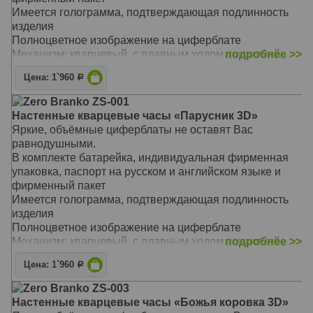
Имеется голограмма, подтверждающая подлинность
изделия
Полноцветное изображение на циферблате
Механизм: кварцевый, с плавным ходом секундной
подробнее >>
стрелки
Цена: 1`960
Р
Материал: ЛДСП, стекло с фацетом
Размер: 39 х 39 см
Zero Branko ZS-001
Настенные кварцевые часы «Парусник 3D»
Яркие, объёмные циферблаты не оставят Вас
равнодушными.
В комплекте батарейка, индивидуальная фирменная
упаковка, паспорт на русском и английском языке и
фирменный пакет
Имеется голограмма, подтверждающая подлинность
изделия
Полноцветное изображение на циферблате
Механизм: кварцевый, с плавным ходом секундной
подробнее >>
стрелки
Цена: 1`960
Р
Материал: ЛДСП, стекло с фацетом
Размер: 39 х 39 см
Zero Branko ZS-003
Настенные кварцевые часы «Божья коровка 3D»