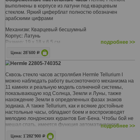
выполнены в корпусе из латуни под кварцевым
стеклом. Яркий циферблат полностю обозначен
арабскими цифрами
Механизм: Кварцевый бесшумный
Корпус: Латунь
Размер: 19 x 18 x 6,5 см
подробнее >>
Цена: 28`600
Р
Hermle 22805-740352
Сквозь стекло часов астролябия Hermle Tellurium I
можно наблюдать работу высокоточного механизма на
11 камнях и реальную модель солнечной системы,
показывающую ход Солнца, Земли и Луны, также
нахождение Земли в определенных фазах знаков
зодиака. А также Tellurium, как и всякие достойные
настольные часы, обладают боем и воспроизводят
мелодию лондонских курантов Биг-Бена. Чтобы бой не
мешал спать, имеется функция автоматического
подробнее >>
ночного отключения
Цена: 1`282`900
Р