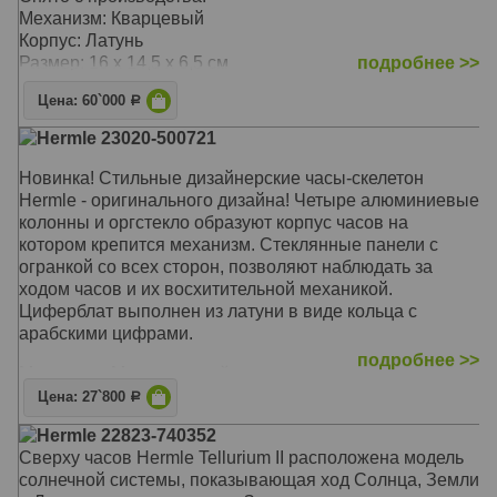
Механизм: Кварцевый
Корпус: Латунь
Размер: 16 х 14,5 х 6,5 см
подробнее >>
Цена: 60`000
Р
Hermle 23020-500721
Новинка! Стильные дизайнерские часы-скелетон
Hermle - оригинального дизайна! Четыре алюминиевые
колонны и оргстекло образуют корпус часов на
котором крепится механизм. Стеклянные панели с
огранкой со всех сторон, позволяют наблюдать за
ходом часов и их восхитительной механикой.
Циферблат выполнен из латуни в виде кольца с
арабскими цифрами.
подробнее >>
Механизм: Механический
Корпус: Латунь, алюминий
Цена: 27`800
Р
Размер: 19,5 х 11 х 6 см
Hermle 22823-740352
Сверху часов Hermle Tellurium II расположена модель
солнечной системы, показывающая ход Солнца, Земли