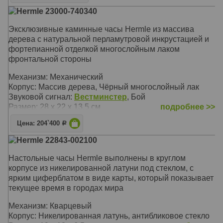
Корпус: Чёрный, полированное дерево, хрустальный
Hermle 23000-740340
купол
Звуковой сигнал:
Westminster
, Бой
Эксклюзивные каминные часы Hermle из массива
Размер: 35 х 29 х 29 см
дерева с натуральной перламутровой инкрустацией и
фортепианной отделкой многослойным лаком
фронтальной стороны
Механизм: Механический
Корпус: Массив дерева, Чёрный многослойный лак
Звуковой сигнал:
Вестминстер
, Бой
Размер: 28 х 22 х 13.5 см
подробнее >>
Цена: 204`400
Р
Hermle 22843-002100
Настольные часы Hermle выполнены в круглом
корпусе из никелированной латуни под стеклом, с
ярким циферблатом в виде карты, который показывает
текущее время в городах мира
Механизм: Кварцевый
Корпус: Никелированная латунь, антибликовое стекло