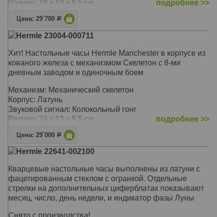
Размер: 19 х 18 х 6,5 см
подробнее >>
Цена: 29`700
Р
Hermle 23004-000711
Хит! Настольные часы Hermle Manchester в корпусе из
кованого железа с механизмом Скелетон с 8-ми
дневным заводом и одиночным боем
Механизм: Механический скелетон
Корпус: Латунь
Звуковой сигнал: Колокольный гонг
Размер: 24 х 13 х 9.5 см
подробнее >>
Цена: 29`000
Р
Hermle 22641-002100
Кварцевые настольные часы выполнены из латуни с
фацетированным стеклом с огранкой. Отдельные
стрелки на дополнительных циферблатах показывают
месяц, число, день недели, и индикатор фазы Луны
Снято с производства!