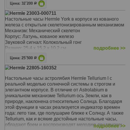
Цена: 32`200
Р
Hermle 23003-000711
Настольные часы Hermle York в корпусе из кованого
железа с открытым скелетонизированным механизмом
Механизм: Механический скелетон
Корпус: Латунь, кованое железо
Звуковой сигнал: Колокольный гонг
Размер: 25,4 х 15,2 х 10,2 см
подробнее >>
Цена: 25`500
Р
Hermle 22805-160352
Настольные часы астролябия Hermle Tellurium I с
реальной моделью солнечной системы в строгом и
элегантном корпусе. В отличие от Astrolabium в
уникальном механизме Tellurium ось Земли, как в
природе, наклонена относительно Солнца. Благодаря
этой функции в часах реализуется индикатор времен
года: лето там, где полушарие ближе к Солнцу. А также
Tellurium, как и всякие достойные настольные часы,
обладают боем и воспроизводят мелодию лондонских
подробнее >>