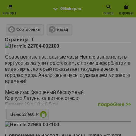
095shop.ru
каталог
поиск
корзина
Сортировка
назад
Cтраница: 1
Hermle 22704-002100
Современные настольные часы Hermle выполнены в
корпусе из латуни под стеклом, с ярким циферблатом в
виде карты, который показывает текущее время в
городах мира. Аналоговые часы с указанием мирового
времени!
Механизм: Кварцевый бесшумный
Корпус: Латунь, защитное стекло
Размер: 19 х 18 х 6,5 см
подробнее >>
Цена: 27`600
Р
Hermle 22986-002100
Современные настольные часы
Hermle Fremont