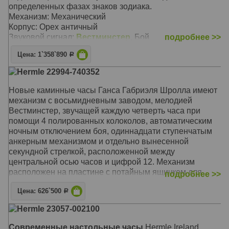
определенных фазах знаков зодиака.
Механизм: Механический
Корпус: Орех античный
Звуковой сигнал:
Вестминстер
, Бой
подробнее >>
Размер: 32 х 32 х 38 см
Цена: 1`358`890
Р
Hermle 22994-740352
Новые каминные часы Ганса Габриэля Шролла имеют
механизм с восьмидневным заводом, мелодией
Вестминстер, звучащей каждую четверть часа при
помощи 4 полированных колоколов, автоматическим
ночным отключением боя, одиннадцати ступенчатым
анкерным механизмом и отдельно вынесенной
секундной стрелкой, расположенной между
центральной осью часов и цифрой 12. Механизм
расположен на пластине с потайным ящичком для
подробнее >>
заводного ключа. Циферблат черного цвета с
Цена: 626`500
никелированным латунным ободом филигранной
Р
работы идеально дополняет внешний вид этой
Hermle 23057-002100
совершенной 'машины времени'. Современный,
минималистский стиль корпуса, выполненный из
Современные настольные часы
Hermle Ireland