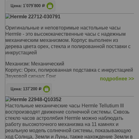
курантов Биг-Бена. Чтобы бой не мешал спать,
Цена: 1`079`800
имеется функция автоматического ночного отключения
Р
Hermle 22712-030791
Корпус: Вишня, хрустальный купол
Звуковой сигнал:
Westminster
, Бой
Оригинальные и неповторимые настольные часы
Размер: 35 х 29 х 29 см
Hermle - это высококачественные часы с надежным
механическим механизмом. Корпус выполнен из
дерева цвета орех, стекла и полированной поставки с
инкрустацией
Механизм: Механический
Корпус: Орех, полированная подставка с инкрустацией
Звуковой сигнал: Гонг
подробнее >>
Размер: 30 х 19 х 13,5 см
Цена: 137`200
Р
Hermle 22948-Q10352
Настольные механические часы Hermle Tellutium III
воспроизводят движение солнечной системы. Сквозь
стекло часов астролябия Hermle можно наблюдать
работу высокоточного механизма на 11 камнях и
реальную модель солнечной системы, показывающую
ход Солнца, Земли и Луны, также нахождение Земли в