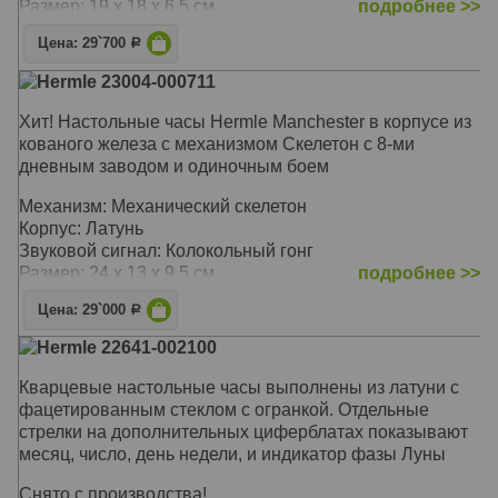
Размер: 19 х 18 х 6,5 см
подробнее >>
Цена: 29`700
Р
Hermle 23004-000711
Хит! Настольные часы Hermle Manchester в корпусе из
кованого железа с механизмом Скелетон с 8-ми
дневным заводом и одиночным боем
Механизм: Механический скелетон
Корпус: Латунь
Звуковой сигнал: Колокольный гонг
Размер: 24 х 13 х 9.5 см
подробнее >>
Цена: 29`000
Р
Hermle 22641-002100
Кварцевые настольные часы выполнены из латуни с
фацетированным стеклом с огранкой. Отдельные
стрелки на дополнительных циферблатах показывают
месяц, число, день недели, и индикатор фазы Луны
Снято с производства!