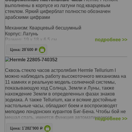
выполнены в корпусе из латуни под кварцевым
стеклом. Яркий циферблат полностю обозначен
арабскими цифрами
Механизм: Кварцевый бесшумный
Корпус: Латунь
Размер: 19 x 18 x 6,5 см
подробнее >>
Цена: 28`600
Р
Hermle 22805-740352
Сквозь стекло часов астролябия Hermle Tellurium I
можно наблюдать работу высокоточного механизма на
11 камнях и реальную модель солнечной системы,
показывающую ход Солнца, Земли и Луны, также
нахождение Земли в определенных фазах знаков
зодиака. А также Tellurium, как и всякие достойные
настольные часы, обладают боем и воспроизводят
мелодию лондонских курантов Биг-Бена. Чтобы бой не
мешал спать, имеется функция автоматического
подробнее >>
ночного отключения
Цена: 1`282`900
Р