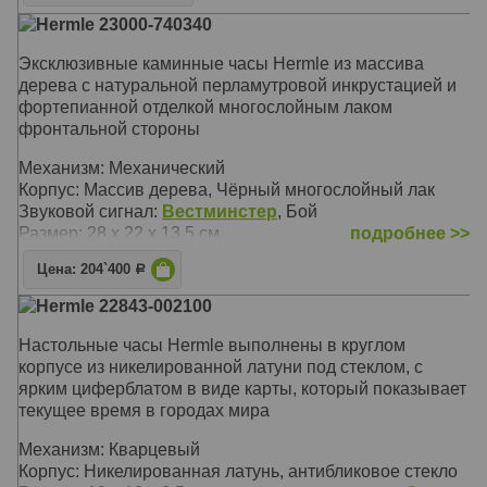
Корпус: Чёрный, полированное дерево, хрустальный
Hermle 23000-740340
купол
Звуковой сигнал:
Westminster
, Бой
Эксклюзивные каминные часы Hermle из массива
Размер: 35 х 29 х 29 см
дерева с натуральной перламутровой инкрустацией и
фортепианной отделкой многослойным лаком
фронтальной стороны
Механизм: Механический
Корпус: Массив дерева, Чёрный многослойный лак
Звуковой сигнал:
Вестминстер
, Бой
Размер: 28 х 22 х 13.5 см
подробнее >>
Цена: 204`400
Р
Hermle 22843-002100
Настольные часы Hermle выполнены в круглом
корпусе из никелированной латуни под стеклом, с
ярким циферблатом в виде карты, который показывает
текущее время в городах мира
Механизм: Кварцевый
Корпус: Никелированная латунь, антибликовое стекло