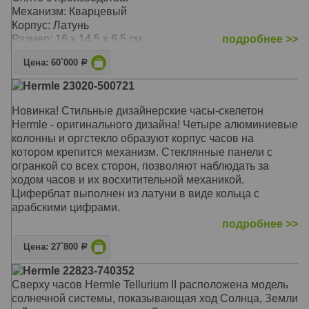
Механизм: Кварцевый
Корпус: Латунь
Размер: 16 х 14,5 х 6,5 см
подробнее >>
Цена: 60`000
Р
Hermle 23020-500721
Новинка! Стильные дизайнерские часы-скелетон
Hermle - оригинального дизайна! Четыре алюминиевые
колонны и оргстекло образуют корпус часов на
котором крепится механизм. Стеклянные панели с
огранкой со всех сторон, позволяют наблюдать за
ходом часов и их восхитительной механикой.
Циферблат выполнен из латуни в виде кольца с
арабскими цифрами.
подробнее >>
Механизм: Механический
Корпус: Латунь, алюминий
Цена: 27`800
Р
Размер: 19,5 х 11 х 6 см
Hermle 22823-740352
Сверху часов Hermle Tellurium II расположена модель
солнечной системы, показывающая ход Солнца, Земли