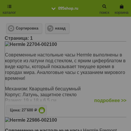
095shop.ru
каталог
поиск
корзина
Сортировка
назад
Cтраница: 1
Hermle 22704-002100
Современные настольные часы Hermle выполнены в
корпусе из латуни под стеклом, с ярким циферблатом в
виде карты, который показывает текущее время в
городах мира. Аналоговые часы с указанием мирового
времени!
Механизм: Кварцевый бесшумный
Корпус: Латунь, защитное стекло
Размер: 19 х 18 х 6,5 см
подробнее >>
Цена: 27`600
Р
Hermle 22986-002100
Современные настольные часы
Hermle Fremont