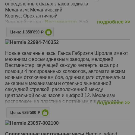
определенных фазах знаков зодиака.
Механизм: Механический
Корпус: Орех античный
Звуковой сигнал:
Вестминстер
, Бой
подробнее >>
Размер: 32 х 32 х 38 см
Цена: 1`358`890
Р
Hermle 22994-740352
Новые каминные часы Ганса Габриэля Шролла имеют
механизм с восьмидневным заводом, мелодией
Вестминстер, звучащей каждую четверть часа при
помощи 4 полированных колоколов, автоматическим
ночным отключением боя, одиннадцати ступенчатым
анкерным механизмом и отдельно вынесенной
секундной стрелкой, расположенной между
центральной осью часов и цифрой 12. Механизм
расположен на пластине с потайным ящичком для
подробнее >>
заводного ключа. Циферблат черного цвета с
Цена: 626`500
никелированным латунным ободом филигранной
Р
работы идеально дополняет внешний вид этой
Hermle 23057-002100
совершенной 'машины времени'. Современный,
минималистский стиль корпуса, выполненный из
Современные настольные часы
Hermle Ireland