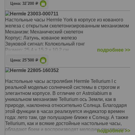
Цена: 32`200
Р
Hermle 23003-000711
Настольные часы Hermle York в корпусе из кованого
железа с открытым скелетонизированным механизмом
Механизм: Механический скелетон
Корпус: Латунь, кованое железо
Звуковой сигнал: Колокольный гонг
Размер: 25,4 х 15,2 х 10,2 см
подробнее >>
Цена: 25`500
Р
Hermle 22805-160352
Настольные часы астролябия Hermle Tellurium I с
реальной моделью солнечной системы в строгом и
элегантном корпусе. В отличие от Astrolabium в
уникальном механизме Tellurium ось Земли, как в
природе, наклонена относительно Солнца. Благодаря
этой функции в часах реализуется индикатор времен
года: лето там, где полушарие ближе к Солнцу. А также
Tellurium, как и всякие достойные настольные часы,
обладают боем и воспроизводят мелодию лондонских
подробнее >>