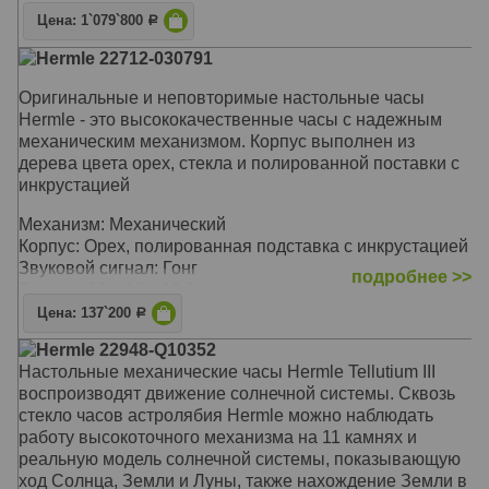
курантов Биг-Бена. Чтобы бой не мешал спать,
Цена: 1`079`800
имеется функция автоматического ночного отключения
Р
Hermle 22712-030791
Корпус: Вишня, хрустальный купол
Звуковой сигнал:
Westminster
, Бой
Оригинальные и неповторимые настольные часы
Размер: 35 х 29 х 29 см
Hermle - это высококачественные часы с надежным
механическим механизмом. Корпус выполнен из
дерева цвета орех, стекла и полированной поставки с
инкрустацией
Механизм: Механический
Корпус: Орех, полированная подставка с инкрустацией
Звуковой сигнал: Гонг
подробнее >>
Размер: 30 х 19 х 13,5 см
Цена: 137`200
Р
Hermle 22948-Q10352
Настольные механические часы Hermle Tellutium III
воспроизводят движение солнечной системы. Сквозь
стекло часов астролябия Hermle можно наблюдать
работу высокоточного механизма на 11 камнях и
реальную модель солнечной системы, показывающую
ход Солнца, Земли и Луны, также нахождение Земли в