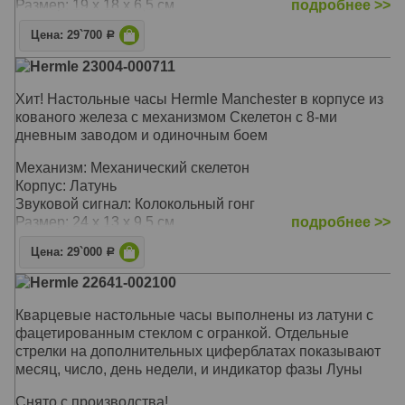
Размер: 19 х 18 х 6,5 см
подробнее >>
Цена: 29`700
Р
Hermle 23004-000711
Хит! Настольные часы Hermle Manchester в корпусе из
кованого железа с механизмом Скелетон с 8-ми
дневным заводом и одиночным боем
Механизм: Механический скелетон
Корпус: Латунь
Звуковой сигнал: Колокольный гонг
Размер: 24 х 13 х 9.5 см
подробнее >>
Цена: 29`000
Р
Hermle 22641-002100
Кварцевые настольные часы выполнены из латуни с
фацетированным стеклом с огранкой. Отдельные
стрелки на дополнительных циферблатах показывают
месяц, число, день недели, и индикатор фазы Луны
Снято с производства!