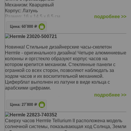
Механизм: Кварцевый
Корпус: Латунь
Размер: 16 х 14,5 х 6,5 см
подробнее >>
Цена: 60`000
Р
Hermle 23020-500721
Новинка! Стильные дизайнерские часы-скелетон
Hermle - оригинального дизайна! Четыре алюминиевые
колонны и оргстекло образуют корпус часов на
котором крепится механизм. Стеклянные панели с
огранкой со всех сторон, позволяют наблюдать за
ходом часов и их восхитительной механикой.
Циферблат выполнен из латуни в виде кольца с
арабскими цифрами.
подробнее >>
Механизм: Механический
Корпус: Латунь, алюминий
Цена: 27`800
Р
Размер: 19,5 х 11 х 6 см
Hermle 22823-740352
Сверху часов Hermle Tellurium II расположена модель
солнечной системы, показывающая ход Солнца, Земли