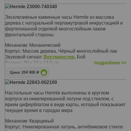
Корпус: Чёрный, полированное дерево, хрустальный
Hermle 23000-740340
купол
Звуковой сигнал:
Westminster
, Бой
Эксклюзивные каминные часы Hermle из массива
Размер: 35 х 29 х 29 см
дерева с натуральной перламутровой инкрустацией и
фортепианной отделкой многослойным лаком
фронтальной стороны
Механизм: Механический
Корпус: Массив дерева, Чёрный многослойный лак
Звуковой сигнал:
Вестминстер
, Бой
Размер: 28 х 22 х 13.5 см
подробнее >>
Цена: 204`400
Р
Hermle 22843-002100
Настольные часы Hermle выполнены в круглом
корпусе из никелированной латуни под стеклом, с
ярким циферблатом в виде карты, который показывает
текущее время в городах мира
Механизм: Кварцевый
Корпус: Никелированная латунь, антибликовое стекло