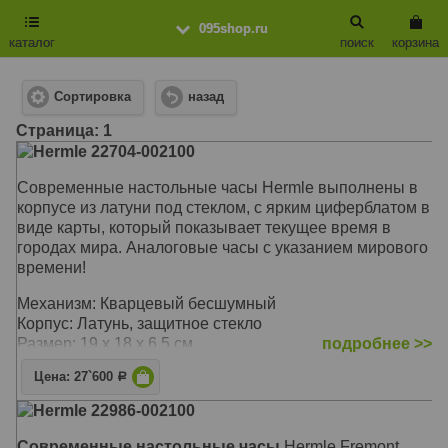
095shop.ru
каталог
поиск
корзина
Сортировка
назад
Cтраница: 1
Hermle 22704-002100
Современные настольные часы Hermle выполнены в
корпусе из латуни под стеклом, с ярким циферблатом в
виде карты, который показывает текущее время в
городах мира. Аналоговые часы с указанием мирового
времени!
Механизм: Кварцевый бесшумный
Корпус: Латунь, защитное стекло
Размер: 19 х 18 х 6,5 см
подробнее >>
Цена: 27`600
Р
Hermle 22986-002100
Современные настольные часы
Hermle Fremont