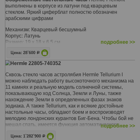
выполнены в корпусе из латуни под кварцевым
стеклом. Яркий циферблат полностю обозначен
арабскими цифрами
Механизм: Кварцевый бесшумный
Корпус: Латунь
Размер: 19 x 18 x 6,5 см
подробнее >>
Цена: 28`600
Р
Hermle 22805-740352
Сквозь стекло часов астролябия Hermle Tellurium I
можно наблюдать работу высокоточного механизма на
11 камнях и реальную модель солнечной системы,
показывающую ход Солнца, Земли и Луны, также
нахождение Земли в определенных фазах знаков
зодиака. А также Tellurium, как и всякие достойные
настольные часы, обладают боем и воспроизводят
мелодию лондонских курантов Биг-Бена. Чтобы бой не
мешал спать, имеется функция автоматического
подробнее >>
ночного отключения
Цена: 1`282`900
Р