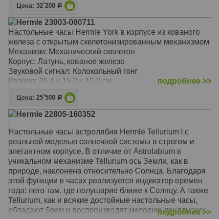
Цена: 32`200
Р
Hermle 23003-000711
Настольные часы Hermle York в корпусе из кованого
железа с открытым скелетонизированным механизмом
Механизм: Механический скелетон
Корпус: Латунь, кованое железо
Звуковой сигнал: Колокольный гонг
Размер: 25,4 х 15,2 х 10,2 см
подробнее >>
Цена: 25`500
Р
Hermle 22805-160352
Настольные часы астролябия Hermle Tellurium I с
реальной моделью солнечной системы в строгом и
элегантном корпусе. В отличие от Astrolabium в
уникальном механизме Tellurium ось Земли, как в
природе, наклонена относительно Солнца. Благодаря
этой функции в часах реализуется индикатор времен
года: лето там, где полушарие ближе к Солнцу. А также
Tellurium, как и всякие достойные настольные часы,
обладают боем и воспроизводят мелодию лондонских
подробнее >>