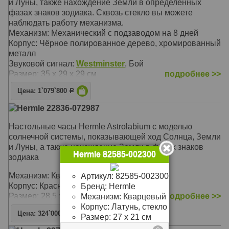
и Луны, также нахождение Земли в определенных
фазах знаков зодиака. Сквозь стекло вы можете
наблюдать работу механизма.
Механизм: Механический с подзаводом на 8 дней
Корпус: Чёрное полированное дерево, хромированный
металл
Звуковой сигнал:
Westminster
, Бой
Размер: 35 х 29 х 29 см
подробнее >>
Цена: 1`079`800
Р
Hermle 22836-072987
Настольные часы Hermle Astrolabium c моделью
солнечной системы, показывающей ход Солнца, Земли
и Луны, а также нахождение Земли в фазах знаков
Hermle 82585-002300
зодиака
Механизм: Кварцевый Скелетон
Артикул:
82585-002300
Корпус: Красное дерево
Бренд:
Hermle
Размер: 28,5 х 21 х 21 см
подробнее >>
Механизм:
Кварцевый
Корпус:
Латунь, стекло
Цена: 324`000
Р
Размер:
27 х 21 см