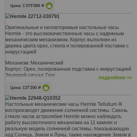
курантов Биг-Бена. Чтобы бой не мешал спать,
Цена: 1`079`800
имеется функция автоматического ночного отключения
Р
Hermle 22712-030791
Корпус: Вишня, хрустальный купол
Звуковой сигнал:
Westminster
, Бой
Оригинальные и неповторимые настольные часы
Размер: 35 х 29 х 29 см
Hermle - это высококачественные часы с надежным
механическим механизмом. Корпус выполнен из
дерева цвета орех, стекла и полированной поставки с
инкрустацией
Механизм: Механический
Корпус: Орех, полированная подставка с инкрустацией
Звуковой сигнал: Гонг
подробнее >>
Размер: 30 х 19 х 13,5 см
Цена: 137`200
Р
Hermle 22948-Q10352
Настольные механические часы Hermle Tellutium III
воспроизводят движение солнечной системы. Сквозь
стекло часов астролябия Hermle можно наблюдать
работу высокоточного механизма на 11 камнях и
реальную модель солнечной системы, показывающую
ход Солнца, Земли и Луны, также нахождение Земли в