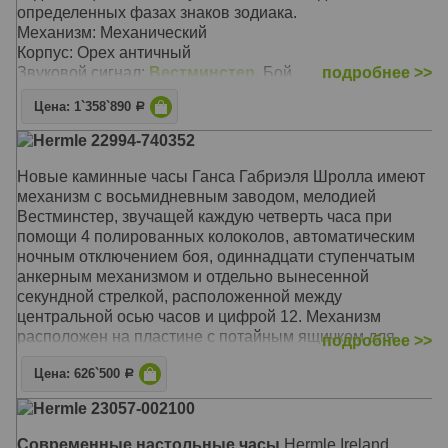
определенных фазах знаков зодиака.
Механизм: Механический
Корпус: Орех античный
Звуковой сигнал:
Вестминстер
, Бой
подробнее >>
Размер: 32 х 32 х 38 см
Цена: 1`358`890
Р
Hermle 22994-740352
Новые каминные часы Ганса Габриэля Шролла имеют
механизм с восьмидневным заводом, мелодией
Вестминстер, звучащей каждую четверть часа при
помощи 4 полированных колоколов, автоматическим
ночным отключением боя, одиннадцати ступенчатым
анкерным механизмом и отдельно вынесенной
секундной стрелкой, расположенной между
центральной осью часов и цифрой 12. Механизм
расположен на пластине с потайным ящичком для
подробнее >>
заводного ключа. Циферблат черного цвета с
Цена: 626`500
никелированным латунным ободом филигранной
Р
работы идеально дополняет внешний вид этой
Hermle 23057-002100
совершенной 'машины времени'. Современный,
минималистский стиль корпуса, выполненный из
Современные настольные часы
Hermle Ireland