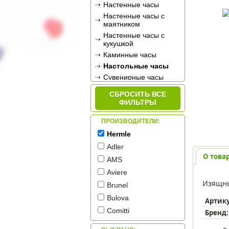
Настенные часы
Настенные часы с
маятником
Настенные часы с
кукушкой
Каминные часы
Настольные часы
Сувенирные часы
Будильники
СБРОСИТЬ ВСЕ
Метеостанции
ФИЛЬТРЫ
ПРОИЗВОДИТЕЛИ:
Hermle
Adler
О това
AMS
Aviere
Изящны
Brunel
Bulova
Артик
Comitti
Бренд:
Credan