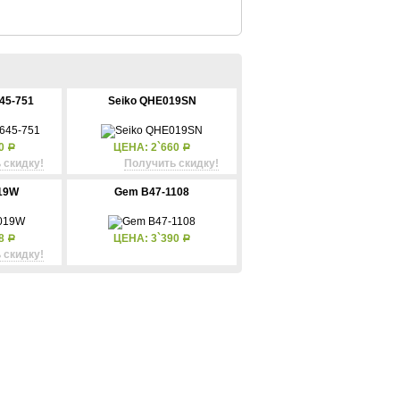
645-751
Seiko QHE019SN
50
ЦЕНА: 2`660
Р
Р
 скидку!
Получить скидку!
19W
Gem B47-1108
68
ЦЕНА: 3`390
Р
Р
 скидку!