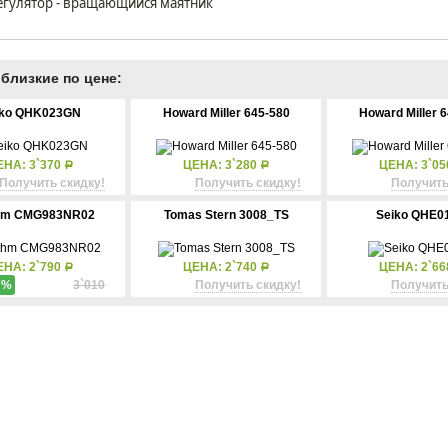
егулятор - вращающийся маятник
близкие по цене:
iko QHK023GN
Howard Miller 645-580
Howard Miller 
ЕНА: 3`370
ЦЕНА: 3`280
ЦЕНА: 3`0
Р
Р
Получить скидку!
Получить скидку!
Получить
hm CMG983NR02
Tomas Stern 3008_TS
Seiko QHE0
ЕНА: 2`790
ЦЕНА: 2`740
ЦЕНА: 2`6
Р
Р
7%
3`010
Получить скидку!
Получить