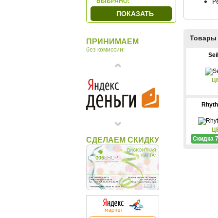
Р
ВЫБРАНО:
Gem
ПОКАЗАТЬ
Howard Miller
Linea Del Tempo
Товары 
ПРИНИМАЕМ
Lowell
без комиссии:
MADO
Se
Olmecs
Ottaviani
Ц
Rhythm
Sea Power
Rhyt
Seiko
Tomas Stern
Ц
Скидка 
СДЕЛАЕМ СКИДКУ
Venturi Arte
Vostok
Макей